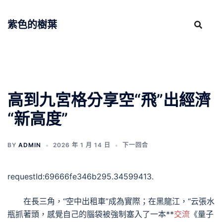
跳
至
紫色的樹葉
主
要
內
容
高到九宮格分享空“飛”出經濟
“新高度”
BY
ADMIN
2026 年 1 月 14 日
下一回合
requestId:69666fe346b295.34599413.
在長三角，“空中出租車”成為實際；在黑龍江，“云張水
瓶抓著頭，感覺自己的腦袋被強制塞入了一本**
交流
《量子