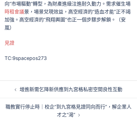
向“市場驅動”轉型，為財產進級注進耐久動力。需求催生場
時租會議
景，場景兌現效益，高空經濟的“造血才能”正不竭
加強。高空經濟的“飛翔輿圖”也正一個步驟步解鎖。（安
嵐）
見證
TC:9spacepos273
文
增進新需乞降新供應到九宮格私密空間良性互動
章
導
職教實行停止時｜校企“到九宮格見證同向而行”，解企業人
覽
才之“渴”