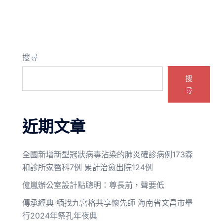
搜尋
搜
尋
近期文章
全國新增新型冠狀病毒沾染的肺炎確診病例173森
和診所家醫科7例 累計治愈出院124例
億嵐辦公室設計點聰明：尊長前，聲要低
傳承經典 緬找九宮格共享懷先師 海南省文昌市舉
行2024年祭孔年夜典