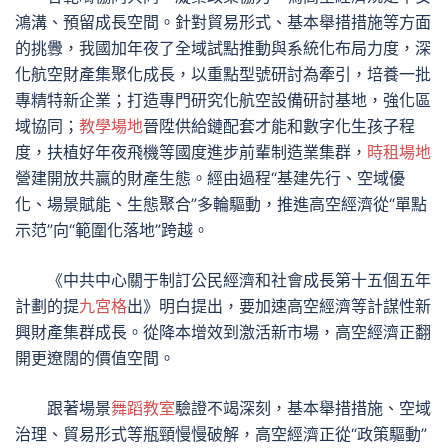
鴻溝、預留成長空間。針對貿易形式、基本舉措措施等方面
的挑釁，我國加年夜了全域試點推動與系統化布局力度，深
化航空財產集聚化成長，以重點型號研討為牽引，培養一批
專精特新企業；打造專門研究化航空設備研討基地，強化區
域協同；
教學場地
晉陞供給鏈配套才能和數字化生孩子程
度，扶植好年夜飛機等國度進步前輩制造業集群，
時租場地
營建開放共贏的財產生態。經由過程“基建先行、空域優
化、場景賦能、生態聚合”多輪驅動，推進高空經濟從“單點
示范”向“範圍化落地”跨越。
《中共中心關于制訂公民經濟和社會成長第十五個五年
計劃的提
九宮格
出》明白提出，要加速高空經濟等計謀性新
興財產集群成長。從降本增效到激活新市場，高空經濟正翻
開更遼闊的價值空間。
跟著場景
舞蹈教室
驗證不竭深刻，基本舉措措施、空域
治理、貿易形式等瓶頸慢慢破解，高空經濟正從“政策驅動”