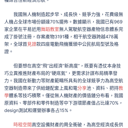
種綜合性新經濟形狀。
我國無人機制造起步早、成長快、競爭力強，花費級無
人機占全球市場份額達70%擺佈。數據顯示，我國已有969
家企業在平易近用
舞蹈教室
無人駕駛航空器產物信息體系完
成了掛號注冊，存案產物3191種，相干航空器跨越478萬
架，全球首
見證
款四座電動飛機獲頒中公民航局型號及格
證。
但要想在高空“飛”出經濟“新高度”，既要有憑仗本身技
巧立異推進財產布局的“硬底氣”，更需求計謀布局精準發
力。我國在新動力等財產範疇所具有的全球競爭力為高空航
空器制造帶來了供給鏈配套上風和電
分享
池、資料、把持
教
學
體系等技巧積聚。僅從無人機財產的價值鏈分布看，我國
原資料、零部件和零件制造等中下游環節產值占比達70%，
design測試和運營辦事各占15%。
時租空間
高空設備財產的周全衝破，為高空經濟成長供