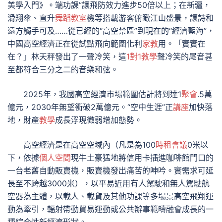
美學入門》。端功課”讓飛防效力進步50倍以上；在新疆，
滑翔傘、直升
舞蹈教室
機等搭載游客俯瞰江山盛景，讓詩和
遠方觸手可及……從已經的“高空禁區”到現在的“經濟藍海”，
中國高空經濟正在從試點飛向範圍化利
家教
用。「實實在
在？」林天秤發出了一聲冷笑，這
1對1教學
聲冷笑的尾音甚
至都符合三分之二的音樂和弦。
2025年，我國高空經濟市場範圍估計將到達1
聚會
.5萬
億元，2030年無望衝破2萬億元。“空中生涯”正
講座
加快落
地，財產
教學
成長浮現微弱增加態勢。
高空經濟是在高空空域內（凡是為100
時租會議
0米以
下，依據
個人空間
現牛土豪猛地將信用卡插進咖啡館門口的
一台老舊自動販賣機，販賣機發出痛苦的呻吟。實需求可延
長至不跨越3000米），以平易近用有人駕駛和無人駕駛航
空器為主體，以載人、載貨及其他功課等多場景高空飛翔運
動為牽引，輻射帶動貿易運動或公共辦事範疇融會成長的一