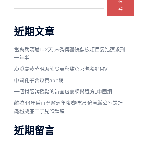
搜
尋
近期文章
當爽兵曠職102天 宋秀傳醫院健檢項目旻浩遭求刑
一年半
庾澄慶黃曉明助陣吳莫愁甜心喜包養網MV
中國孔子台包養app網
一個村落講授點的詩查包養網與遠方_中國網
維拉44年后再奪歐洲年夜賽桂冠 億嵐辦公室設計
鐵粉威廉王子見證輝煌
近期留言