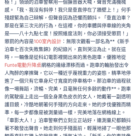
極！」領頭的泊車警察用一個擴音器大喊，聲音充滿機械
感。「我、我沒有斜停！我只是垂直停在了牆壁上！」何手
殘趕緊為自己辯解，但聲音因為恐懼而顫抖。「垂直泊車？
那是在第三次元的行為，在這裡，你的車體與停車線的夾角
是——八十九點七度！按照維度法則，你必須接受懲罰！」
懲罰的內容是
100室內設計
：無限次觀看一部名為**《新手
泊車七百次失敗集錦》的紀錄片，直到哭泣為止。就在這
時，一輛像是從科幻電影裡開出來的黑色跑車，優雅地從
Funte電動升降桌
網格的邊緣漂移而過。跑車的輪胎發出令
人陶醉的摩擦聲，它以一種近乎蔑視重力的姿態，精準地停
進了一個只有它車身尺寸寬度的停車格中。那泊車的過程就
像一場舞蹈，流暢、完美，且毫無任何多餘的動作**。跑車
的駕駛座上走出一個全身黑色皮衣的女人，她戴著一副透明
護目鏡，冷酷地朝著何手殘的方向走來。她的步伐優雅而精
準，每一步都像是被測量過一樣，完美地落在網格線上。
「車影大人！」泊車警察們立刻立正站好，連測量尺都顫抖
著不敢發出聲音。她走到何手殘面前，輕蔑地掃了一眼他那