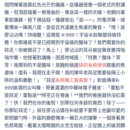
個閃爍著詭異紅色光芒的儀器。這儀器很像一個老式的對講
機，但頂部插著一根彎曲的、像韭菜一樣的天線。他顫抖著
拿起儀器，按下通話鈕。儀器發出「滋——」的電流聲，接
著傳來一陣高八度、急促且充滿養生焦慮的聲音。「喂！是
廖沾沾嗎！快接聽！這裡是 K-999！宇宙水餃聯盟特級特
務！你那邊是不是已經聞到宇宙級的酸味了？我們需要你的
蒜泥！你被徵召了！馬上！」廖沾沾的耳朵被這聲音震得嗡
嗡作響，他捏著對講機，困惑地喊道：「特務？酸味？等
等！我聞到的不是酸味！是麵粉過度
綠的系統傢俱
膨脹的焦
慮味！還有，我現在走不開！我的陳年老蒜泥需要每隔三小
時的溫和震動！」「蒜泥
系統櫃工廠直營
？」對面傳來K-
999崩潰的尖叫聲，帶著濃濃的中藥味電子雜音：「重點不
是蒜泥！重點是**時空正在彎曲！**我們的推進器快沒紅棗
了！快！我們在你的後院！別帶任何多餘的東西！除了——
你那缸蒜泥！」就在廖沾沾還在糾結要不要帶上他最珍愛的
那把銀勺時，外面的牆壁傳來一聲巨大的撞擊。一個穿著黑
色燕尾服、戴著太陽眼鏡的太空吉娃娃，正從牆上的破洞鑽