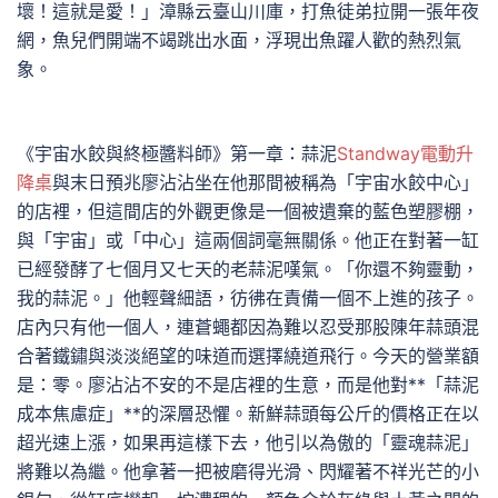
壞！這就是愛！」漳縣云臺山川庫，打魚徒弟拉開一張年夜
網，魚兒們開端不竭跳出水面，浮現出魚躍人歡的熱烈氣
象。
《宇宙水餃與終極醬料師》第一章：蒜泥
Standway電動升
降桌
與末日預兆廖沾沾坐在他那間被稱為「宇宙水餃中心」
的店裡，但這間店的外觀更像是一個被遺棄的藍色塑膠棚，
與「宇宙」或「中心」這兩個詞毫無關係。他正在對著一缸
已經發酵了七個月又七天的老蒜泥嘆氣。「你還不夠靈動，
我的蒜泥。」他輕聲細語，彷彿在責備一個不上進的孩子。
店內只有他一個人，連蒼蠅都因為難以忍受那股陳年蒜頭混
合著鐵鏽與淡淡絕望的味道而選擇繞道飛行。今天的營業額
是：零。廖沾沾不安的不是店裡的生意，而是他對**「蒜泥
成本焦慮症」**的深層恐懼。新鮮蒜頭每公斤的價格正在以
超光速上漲，如果再這樣下去，他引以為傲的「靈魂蒜泥」
將難以為繼。他拿著一把被磨得光滑、閃耀著不祥光芒的小