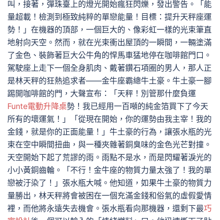
叫，接著，彈珠臺上的燈光開始瘋狂閃爍，發出警告。「能
量超載！檢測到極致純粹的單戀能量！目標：提升天秤座運
勢！」在機器的頂部，一個巨大的、像彩虹一樣的光束筆直
地射向天空。然而，就在光束衝出屋頂的一瞬間，一輛塗滿
了金色、裝飾著巨大公牛角的悍馬車猛地停在咖啡館門口。
駕駛座上走下一個全身肌肉、戴著鑽石項圈的男人，那人正
是林天秤的狂熱追求者——金牛座霸總牛土豪。牛土豪一腳
踢開咖啡館的門，大聲宣布：「天秤！別管那什麼負運
Funte電動升降桌
勢！我已經用一百噸的純金箔買下了今天
所有的壞運氣！」「從現在開始，你的運勢由我主宰！我的
金錢，就是你的正面能量！」牛土豪的行為，讓張水瓶的光
束在空中瞬間扭曲，與一種夾雜著銅臭味的金色光芒對撞。
天空開始下起了荒謬的雨。雨點不是水，而是閃耀著淚光的
小小黃銅齒輪。「不行！金牛座的物質力量太強了！我的單
戀被汙染了！」張水瓶大喊。他知道，如果牛土豪的物質力
量勝出，林天秤將會被困在一個充滿金錢和俗氣的虛假愛情
裡，而他將永遠失去機會。張水瓶看向那機器，還剩下最
巧