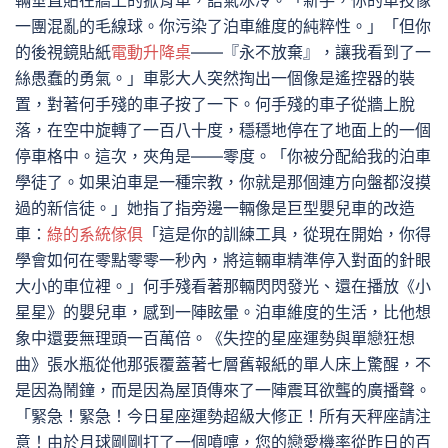
輛垂直貼在牆上的掀背車，語氣冰冷。「新手，你的車技像
一團混亂的毛線球。你污染了泊車維度的純粹性。」「但你
的後視鏡貼紙
電動升降桌
——『永不放棄』，讓我看到了一
絲愚蠢的勇氣。」車影大人突然掏出一個像是遙控器的裝
置，對著何手殘的車子按了一下。何手殘的車子從牆上脫
落，在空中旋轉了一百八十度，穩穩地停在了地面上的一個
停車格中。這次，夾角是——零度。「你被分配給我的泊車
學徒了。如果泊車是一種宗教，你就是那個連方向盤都沒摸
過的新信徒。」她指了指旁邊一輛像是巨型嬰兒車的改造
車：
綠的系統傢俱
「這是你的訓練工具，從現在開始，你得
學會如何在零點零零一秒內，將這輛車精準停入對面的針眼
大小的車位裡。」何手殘看著那輛閃閃發光、還在播放《小
星星》的嬰兒車，感到一陣眩暈。泊車維度的生活，比他想
象中還要無理頭一百萬倍。《失控的星座運勢與單戀狂想
曲》張水瓶從他那張覆蓋著七層舊報紙的單人床上驚醒，不
是因為鬧鐘，而是因為屋頂傳來了一陣震耳欲聾的廣播聲。
「緊急！緊急！今日星座運勢超級大修正！所有天秤座請注
意！由於月球剛剛打了一個噴嚏，您的戀愛機率從昨日的百