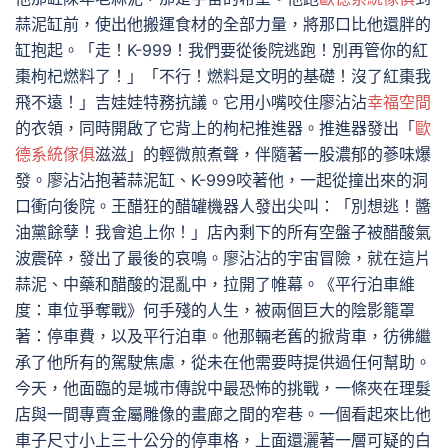
蒜泥缸前，使出他搬運食材的全部力量，將那口比他還胖的
缸抱起。「走！K-999！我們要從後院逃跑！別再管你的紅
棗枸杞燃料了！」「不行！燃料是文明的基礎！沒了紅棗我
飛不遠！」吉娃娃特務抗議。它用小嘴咬住廖沾沾
幸福空間
的衣領，同時開啟了它背上的枸杞推進器。推進器發出「
歐
德系統傢俱
滋滋」的輕微煎煮聲，伴隨著一股濃郁的蔘味爆
發。廖沾沾抱著蒜泥缸、K-999咬著他，一起從撞出來的洞
口衝向後院。王醋狂的醋罐機器人發出尖叫：「別想逃！醬
油黨餘孽！我會追上你！」店內剩下的所有空盤子被醋酸氣
波震碎，發出了最後的哀鳴。廖沾沾的宇宙冒險，就在這片
蒜泥、中藥和醋酸的混亂中，拉開了帷幕。《平行泊車維
度：車位爭奪戰》何手殘的人生，被兩個巨大的陰影籠罩
著：停車費，以及平行泊車。他那輛老舊的掀背車，彷彿繼
承了他所有的駕駛焦慮，從未在他需要時提供過任何幫助。
今天，他面臨的是城市傳說中最恐怖的挑戰，一條夾在理髮
店與一間專賣金屬雕像的畫廊之間的窄巷。一個看起來比他
車子尺寸小上三十公分的停車格，上面還灑著一層可疑的白