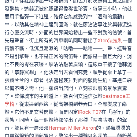
銀勺，從缸底撈起一坨濃稠的、顏色介於灰綠與土黃之間的
發酵物。這蒜泥被他照顧得像稀世珍寶，每隔三小時，他就
要用手指彈一下缸邊，確保它能感受到**「溫和的震動」
**，以助其在精神上達到圓滿。就在廖沾沾專注於與蒜泥進
行心靈交流時，外面的世界開始發出一些不對勁的信號。首
先是聲音。街上所有的汽車喇叭同時發出了
Xten法拉利
一個
持續不斷、低沉且潮濕的「咕嚕——咕嚕——」聲。這聲音
不是引擎聲，也不是正常的鳴笛聲，而像是一個巨大的、消
化不良的胃在哀嚎。廖沾沾皺著眉頭，這嚴重干擾了他蒜泥
的「寧靜冥想」。他決定出去看個究竟，順手從桌上拿了一
張髒兮兮的，印著《沾醬秘笈》封面的皺衛生紙，塞進口袋
以備不時之需。他一腳踏出店門，立刻被眼前的景象震驚
了。整條城市的主幹道上，數百個交通信號燈
bestmade工
學椅
，從東邊到西邊，從高架橋到巷弄口，全部變成了綠
燈。它們不是交替閃爍，而是固定
iRock T07
在「通行」的
狀態，同時，每一個燈箱都發出了那種「咕嚕咕嚕」的聲
音，並且有一層淡淡
Herman Miller Aeron
的、熱氣騰騰的
白霧從燈箱的頂部冒出，散發出一種難以名狀的——麵粉蒸