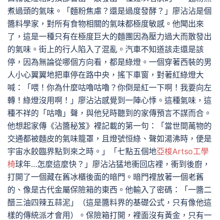
煮過頭的氣味。「麵粉焦慮？還是過度發酵？」廖沾沾是個
醬料學家，對所有食物相關的氣味都極度敏感。他聞出來
了，這是一種只有在極度巨大的麵團因為壓力過大而散發出
的氣味。街上的行人陷入了混亂。汽車不知道該走還是該
停，因為無論從哪個方向看，都是綠燈。一個穿著西裝的男
人小心翼翼地把車停在路中央，搖下車窗，對著紅綠燈大
喊：「喂！你為什麼咕嚕咕嚕？你倒是紅一下啊！我要向左
轉！綠燈沒用啊！」廖沾沾感覺到一陣心悸。這種氣味，這
種不祥的「咕嚕」聲，與他兒時聽到的家傳預言不謀而合。
他想起家傳《沾醬秘笈》裡記載的第一句：「當世間萬物的
交通都被麵皮的氣味籠罩，且燈號恒綠、聲如湯沸時，便是
宇宙水餃臨界點到來之時。」「七點五個地
亞梭Artso工學
椅
球年…怎麼這麼快？」廖沾沾猛地衝回店裡，衝到後廚，
打開了一個藏在舊冰櫃後面的暗門。暗門裡放著一個老舊
的、像是古代金屬保險箱的東西。他輸入了密碼：「一醬二
醋三油四辣五蒜泥」（這是醬料界的基礎公式，只有像他這
樣的傳統派才會用）。保險箱打開，裡面沒有黃金，只有一