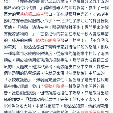
化！」「你將為你那百分之五的醬油，以及百分之九十五的
邪惡蒜頭付出代價！」醋罐機器人的頂端裂開，露出了一個
巨大的管
系統櫃工廠直營
口，正在聚積藍色光芒。K-999特
務用它穿著燕尾服的小爪子，一把抓住了廖沾沾的褲腳催促
著他。「快點！沾沾先生！那是醋酸離子炮！專門用來溶解
有機發酵物的！」「它會把你的蒜泥在零點一秒內變成無菌
的、純淨的白醋！
歐德系統傢俱
那是浩劫啊！」「不准動我
的蒜泥！」廖沾沾發出了醬料學家對待信仰般的怒吼。他以
一種專業包水餃的極限速度，從旁邊的麵粉堆中抓起了兩團
麵皮。麵皮被他用氣功般的捏製手法，瞬間擴大成直徑三公
尺的巨大麵皮。他猛地擲出，兩張麵皮在空中交疊，變成一
個半透明的防禦護盾。這就是家傳《沾醬秘笈》中記載的
「水餃皮護盾」，薄韌而充滿彈性。藍色離子炮光束猛烈地
擊中麵皮護盾，發出了
電動升降桌
一聲像是汽水開蓋的聲
音。護盾劇烈震動，但奇蹟般地擋住了攻擊，只是散發出濃
郁的麵香。「這麵皮的延展性！完美！但撐不了太久！」K-
999焦急地大喊，中藥味更濃了。廖沾沾知道，他必須帶走
他那缸陳年老蒜泥，那是宇宙的希望。他跑
歐德系統傢俱
到