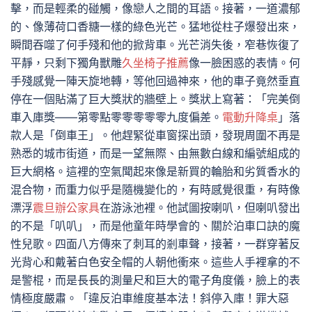
擊，而是輕柔的碰觸，像戀人之間的耳語。接著，一道濃郁
的、像薄荷口香糖一樣的綠色光芒。猛地從柱子爆發出來，
瞬間吞噬了何手殘和他的掀背車。光芒消失後，窄巷恢復了
平靜，只剩下獨角獸雕
久坐椅子推薦
像一臉困惑的表情。何
手殘感覺一陣天旋地轉，等他回過神來，他的車子竟然垂直
停在一個貼滿了巨大獎狀的牆壁上。獎狀上寫著：「完美倒
車入庫獎——第零點零零零零零九度偏差。
電動升降桌
」落
款人是「倒車王」。他趕緊從車窗探出頭，發現周圍不再是
熟悉的城市街道，而是一望無際、由無數白線和編號組成的
巨大網格。這裡的空氣聞起來像是新買的輪胎和劣質香水的
混合物，而重力似乎是隨機變化的，有時感覺很重，有時像
漂浮
震旦辦公家具
在游泳池裡。他試圖按喇叭，但喇叭發出
的不是「叭叭」，而是他童年時學會的、關於泊車口訣的魔
性兒歌。四面八方傳來了刺耳的剎車聲，接著，一群穿著反
光背心和戴著白色安全帽的人朝他衝來。這些人手裡拿的不
是警棍，而是長長的測量尺和巨大的電子角度儀，臉上的表
情極度嚴肅。「違反泊車維度基本法！斜停入庫！罪大惡