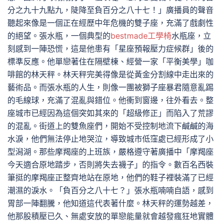
分之九十九點九，陡降至負百分之八十七！」廣播員的聲音
聽起來像是一個正在經歷中年危機的雙子座，充滿了戲劇性
的絕望。張水瓶，一個典型的
bestmade工學椅
水瓶座，立
刻感到一陣恐慌，這是他患有「星座預報壓力症候群」後的
標準反應。他單戀著住在隔壁棟、經營一家「平衡美學」咖
啡館的林天秤。林天秤完美得像是從黃金分割線中走出來的
藝術品。而張水瓶的人生，則像一團被獅子座暴君隨意亂踢
的毛線球，充滿了混亂與錯位。他衝到窗邊，往外看去。整
座城市已經因為這個突如其來的「超級修正」而陷入了荒謬
的混亂。街道上的雙魚座們，開始不受控制地流下鹹鹹的海
水淚，他們無法停止地哭泣，導致城市低窪處已經形成了小
型潟湖。那些摩羯座的上班族，嚴格遵守著廣播中「摩羯座
今天適合原地踏步，否則將失去襪子」的指令。數百名西裝
筆挺的摩羯座正整齊地站在原地，他們的鞋子裡裝滿了已經
潮濕的淚水。「負百分之八十七？」張水瓶喃喃自語，感到
胃部一陣翻騰，他知道這代表著什麼。林天秤的運勢越差，
他那股積壓已久、無處安放的單戀能量就會越發瘋狂地實體