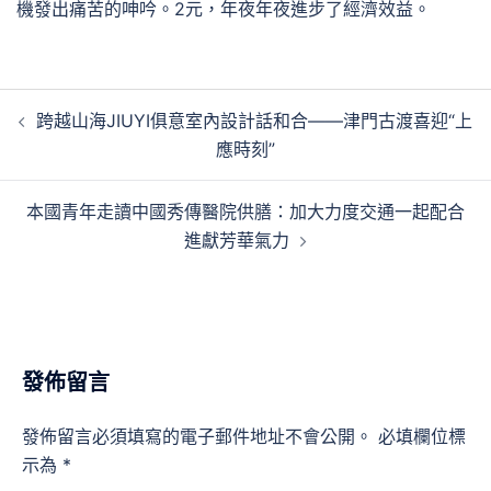
機發出痛苦的呻吟。2元，年夜年夜進步了經濟效益。
文
跨越山海JIUYI俱意室內設計話和合——津門古渡喜迎“上
章
應時刻”
導
覽
本國青年走讀中國秀傳醫院供膳：加大力度交通一起配合
進獻芳華氣力
發佈留言
發佈留言必須填寫的電子郵件地址不會公開。
必填欄位標
示為
*