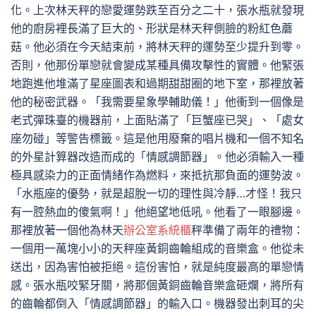
化。上次林天秤的戀愛運勢跌至百分之二十，張水瓶就發現
他的廚房裡長滿了巨大的、形狀是林天秤側臉的粉紅色蘑
菇。他必須在今天結束前，將林天秤的運勢至少提升到零。
否則，他那份單戀就會變成某種具備攻擊性的實體。他緊張
地跑進他堆滿了星座圖表和過期甜甜圈的地下室，那裡放著
他的秘密武器。「我需要星象學輔助儀！」他衝到一個像是
老式彈珠臺的機器前，上面貼滿了「巨蟹座已哭」、「處女
座勿碰」等警告標籤。這是他用廢棄的唱片機和一個不知名
的外星計算器改造而成的「情感調節器」。他必須輸入一種
極具感染力的正面情緒作為燃料，來抵抗那負面的運勢波。
「水瓶座的優勢，就是超脫一切的理性與冷靜…才怪！我只
有一腔熱血的傻氣啊！」他絕望地低吼。他看了一眼腳邊。
那裡放著一個他為林天
辦公室系統櫃
秤準備了兩年的禮物：
一個用一萬塊小小的天秤座黃銅齒輪組成的音樂盒。他從未
送出，因為害怕被拒絕。這份害怕，就是純度最高的單戀情
感。張水瓶咬緊牙關，將那個黃銅齒輪音樂盒砸爛，將所有
的齒輪都倒入「情感調節器」的輸入口。機器發出刺耳的尖