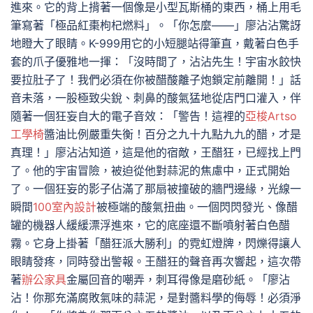
進來。它的背上揹著一個像是小型瓦斯桶的東西，桶上用毛
筆寫著「極品紅棗枸杞燃料」。「你怎麼——」廖沾沾驚訝
地瞪大了眼睛。K-999用它的小短腿站得筆直，戴著白色手
套的爪子優雅地一揮：「沒時間了，沾沾先生！宇宙水餃快
要拉肚子了！我們必須在你被醋酸離子炮鎖定前離開！」話
音未落，一股極致尖銳、刺鼻的酸氣猛地從店門口灌入，伴
隨著一個狂妄自大的電子音效：「警告！這裡的
亞梭Artso
工學椅
醬油比例嚴重失衡！百分之九十九點九九的醋，才是
真理！」廖沾沾知道，這是他的宿敵，王醋狂，已經找上門
了。他的宇宙冒險，被迫從他對蒜泥的焦慮中，正式開始
了。一個狂妄的影子佔滿了那扇被撞破的牆門邊緣，光線一
瞬間
100室內設計
被極端的酸氣扭曲。一個閃閃發光、像醋
罐的機器人緩緩漂浮進來，它的底座還不斷噴射著白色醋
霧。它身上掛著「醋狂派大勝利」的霓虹燈牌，閃爍得讓人
眼睛發疼，同時發出警報。王醋狂的聲音再次響起，這次帶
著
辦公家具
金屬回音的嘲弄，刺耳得像是磨砂紙。「廖沾
沾！你那充滿腐敗氣味的蒜泥，是對醬料學的侮辱！必須淨