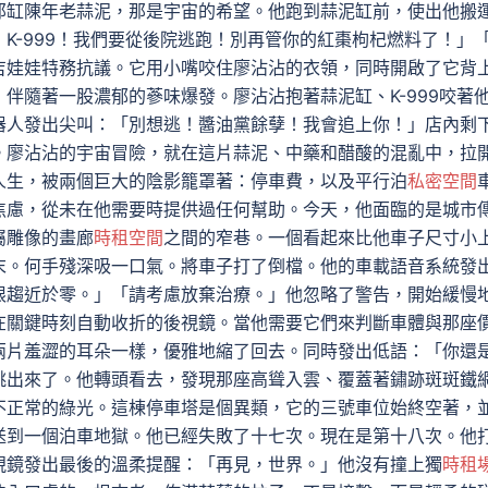
那缸陳年老蒜泥，那是宇宙的希望。他跑到蒜泥缸前，使出他搬
K-999！我們要從後院逃跑！別再管你的紅棗枸杞燃料了！」
吉娃娃特務抗議。它用小嘴咬住廖沾沾的衣領，同時開啟了它背
伴隨著一股濃郁的蔘味爆發。廖沾沾抱著蒜泥缸、K-999咬著
器人發出尖叫：「別想逃！醬油黨餘孽！我會追上你！」店內剩
。廖沾沾的宇宙冒險，就在這片蒜泥、中藥和醋酸的混亂中，拉
人生，被兩個巨大的陰影籠罩著：停車費，以及平行泊
私密空間
焦慮，從未在他需要時提供過任何幫助。今天，他面臨的是城市
屬雕像的畫廊
時租空間
之間的窄巷。一個看起來比他車子尺寸小
末。何手殘深吸一口氣。將車子打了倒檔。他的車載語音系統發
限趨近於零。」「請考慮放棄治療。」他忽略了警告，開始緩慢
在關鍵時刻自動收折的後視鏡。當他需要它們來判斷車體與那座
兩片羞澀的耳朵一樣，優雅地縮了回去。同時發出低語：「你還
跳出來了。他轉頭看去，發現那座高聳入雲、覆蓋著鏽跡斑斑鐵
不正常的綠光。這棟停車塔是個異類，它的三號車位始終空著，
送到一個泊車地獄。他已經失敗了十七次。現在是第十八次。他
視鏡發出最後的溫柔提醒：「再見，世界。」他沒有撞上獨
時租