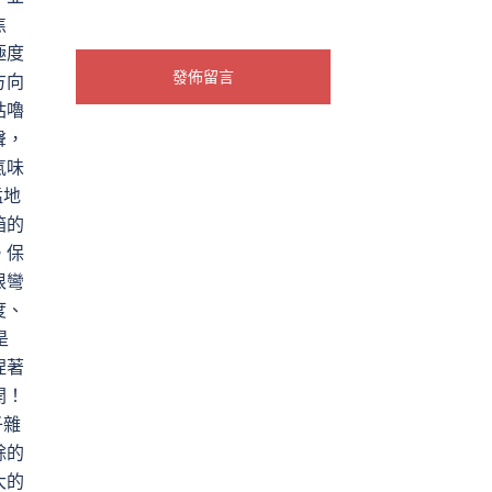
焦
極度
方向
咕嚕
聲，
氣味
猛地
箱的
。保
根彎
度、
是
捏著
開！
子雜
餘的
大的