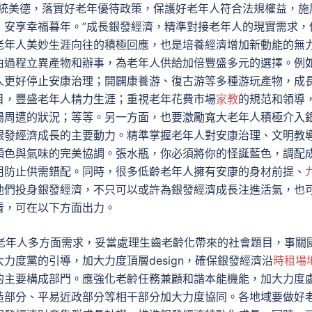
傳統美德，落實好老年優待政策，保護好老年人符合法規權益，施
、安享幸福暮年。”成長銀發經濟，精準對接老年人的現實需求，
老年人美妙生涯向往的積極回應，也是培養經濟增加新動能的無
由過程立異產物和辦事，為老年人供給加倍豐盛多元的選擇。例
人更好停止安康治理；開闢康養游、復古游等多種游玩產物，成
目，豐盛老年人精力生涯；重視老年花費市場
家教
的規范和領導
場周遭的狀況；等等。另一方面，也要激勵寬大老年人積極介入
銀發經濟成長的主要動力。精準掌握老年人對安康治理、文明教
顏色與氣味的完美協調。張水瓶，你必須將你的怪誕藍色，調配
用防止供需錯配。同時，很多低齡老年人擁有安康的身材前提、
他們投身銀發經濟，不只可以或許為銀發經濟成長注進活氣，也
看，可在以下方面出力。
知足老年人多方面需求，妥當處理生齒老齡化帶來的社會題目，事關
力度黨的引導，加大力度頂層design，確保銀發經濟沿
時租場
的主要構成部門。應強化老齡任務兼顧和諧本能機能，加大力度
造部分、平易近政部分等相干部分加大力度協同。各地域要做好