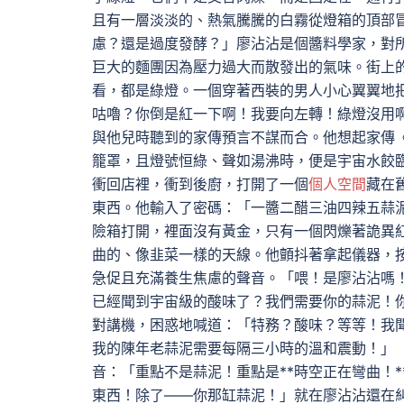
且有一層淡淡的、熱氣騰騰的白霧從燈箱的頂部
慮？還是過度發酵？」廖沾沾是個醬料學家，對
巨大的麵團因為壓力過大而散發出的氣味。街上
看，都是綠燈。一個穿著西裝的男人小心翼翼地
咕嚕？你倒是紅一下啊！我要向左轉！綠燈沒用
與他兒時聽到的家傳預言不謀而合。他想起家傳
籠罩，且燈號恒綠、聲如湯沸時，便是宇宙水餃
衝回店裡，衝到後廚，打開了一個
個人空間
藏在
東西。他輸入了密碼：「一醬二醋三油四辣五蒜
險箱打開，裡面沒有黃金，只有一個閃爍著詭異
曲的、像韭菜一樣的天線。他顫抖著拿起儀器，
急促且充滿養生焦慮的聲音。「喂！是廖沾沾嗎！
已經聞到宇宙級的酸味了？我們需要你的蒜泥！
對講機，困惑地喊道：「特務？酸味？等等！我
我的陳年老蒜泥需要每隔三小時的溫和震動！」「
音：「重點不是蒜泥！重點是**時空正在彎曲！
東西！除了——你那缸蒜泥！」就在廖沾沾還在