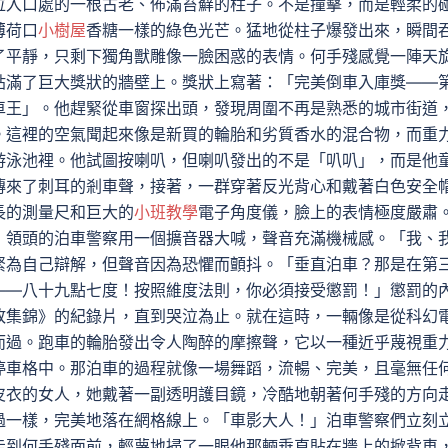
位入口處的一根古老、佈滿苔蘚的柱子。不是撞擊，而是輕柔的
薄荷口
小樹屋
香糖一樣的綠色光芒。猛地從柱子爆發出來，瞬間
了平靜，只剩下獨角獸雕像一臉困惑的表情。何手殘感覺一陣天
貼滿了巨大獎狀的牆壁上。獎狀上寫著：「完美倒車入庫獎——
車王」。他趕緊從車窗探出頭，發現周圍不再是熟悉的城市街道
。這裡的空氣聞起來像是新買的輪胎和劣質香水的混合物，而重
游泳池裡。他試圖按喇叭，但喇叭發出的不是「叭叭」，而是他
傳來了刺耳的剎車聲，接著，一群穿著反光背心和戴著白色安全
長的測量尺和巨大的
小班教學
電子角度儀，臉上的表情極度嚴肅
」領頭的泊車警察用一個擴音器大喊，聲音充滿機械感。「我、
緊為自己辯解，但聲音因為恐懼而顫抖。「垂直泊車？那是在第
——八十九點七度！按照維度法則，你必須接受懲罰！」懲罰的
敗集錦》的紀錄片，直到哭泣為止。就在這時，一輛像是從科幻
而過。跑車的輪胎發出令人陶醉的摩擦聲，它以一種近乎蔑視重
停車格中。那泊車的過程就像一場舞蹈，流暢、完美，且毫無任
皮衣的女人，她戴著一副透明護目鏡，冷酷地朝著何手殘的方向
過一樣，完美地落在網格線上。「車影大人！」泊車警察們立刻
走到何手殘面前，輕蔑地掃了一眼他那輛垂直貼在牆上的掀背車