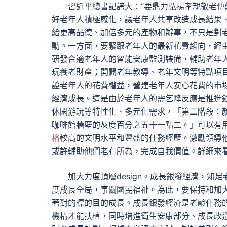
習近平總書記誇大：“要鼎力弘揚孝親敬老
好老年人積極感化，讓老年人共享改造成長結果
給更高品德、加倍多元的產物和辦事，不只是對
動。一方面，要緊跟老年人的最新花費趨向，經
研發合適老年人的智能安康監測裝備，輔助老年
玩養老財產；開闢老年教導、老年文明等特點項
證老年人的花費權益，營建老年人安心花費的市
經濟成長。這是由於老年人的需乞降反應是推進
休閑游玩等特性化、多元化需求，「第二階段：
咖啡館牆壁的灰度百分之五十一點二。」可以有
格
較高的文明水平和豐盛的任務經歷。激勵領導
或許輔助他們老有所為，完成自我價值。詳細來
加大力度頂層design。成長銀發經濟，
度成長全局，事關國民福祉。為此，要保持和加大
著對的標的目的成長。成長銀發經濟是老齡任務
機構才能扶植，同時增進衛生安康部分、成長改