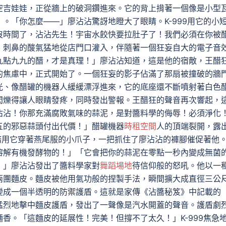
空吉娃娃，正從牆上的破洞鑽進來。它的背上揹著一個像是小型
。「你怎麼——」廖沾沾驚訝地瞪大了眼睛。K-999用它的小
沒時間了，沾沾先生！宇宙水餃快要拉肚子了！我們必須在你被
、刺鼻的酸氣猛地從店門口灌入，伴隨著一個狂妄自大的電子音
九點九九的醋，才是真理！」廖沾沾知道，這是他的宿敵，王醋
的焦慮中，正式開始了。一個狂妄的影子佔滿了那扇被撞破的牆
光、像醋罐的機器人緩緩漂浮進來，它的底座還不斷噴射著白色
閃爍得讓人眼睛發疼，同時發出警報。王醋狂的聲音再次響起，
沾沾！你那充滿腐敗氣味的蒜泥，是對醬料學的侮辱！必須淨化
五的邪惡蒜頭付出代價！」醋罐機器
時租空間
人的頂端裂開，露
特務用它穿著燕尾服的小爪子，一把抓住了廖沾沾的褲腳催促著他
溶解有機發酵物的！」「它會把你的蒜泥在零點一秒內變成無菌
！」廖沾沾發出了醬料學家對
舞蹈場地
待信仰般的怒吼。他以一
兩團麵皮。麵皮被他用氣功般的捏製手法，瞬間擴大成直徑三公
變成一個半透明的防禦護盾。這就是家傳《沾醬秘笈》中記載的
猛烈地擊中麵皮護盾，發出了一聲像是汽水開蓋的聲音。護盾劇
香。「這麵皮的延展性！完美！但撐不了太久！」K-999焦急