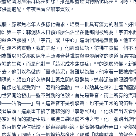
銀發經濟財產集群成長計謀，推進銀發經濟特點化成長。同時，
事供需適配，年夜幅晉陞辦事質效。
載體，應聚焦老年人多樣化需求，培養一批具有潛力的財產。好
師》第一章：蒜泥與末日預兆廖沾沾坐在他那間被稱為「宇宙水
的藍色塑膠棚，與「宇宙」或「中心」這兩個詞毫無關係。他正
「你還不夠靈動，我的蒜泥。」他輕聲細語，彷彿在責備一個不
因為難以忍受那股陳年蒜頭混合著鐵鏽與淡淡絕望的味道而選擇
裡的生意，而是他對**「蒜泥成本焦慮症」**的深層恐懼。新
下去，他引以為傲的「靈魂蒜泥」將難以為繼。他拿著一把被磨
濃稠的、顏色介於灰綠與土黃之間的發酵物。這蒜泥被他照顧得
確保它能感受到**「溫和的震動」**，以助其在精神上達到圓
的世界開始發出一些不對勁的信號。首先是聲音。街上所有的汽
嚕——咕嚕——」聲。這聲音不是引擎聲，也不是正常的鳴笛聲
皺著眉頭，這嚴重干擾了他蒜泥的「寧靜冥想」。他決定出去看
秘笈》封面的皺衛生紙，塞進口袋以備不時之需。他一腳踏出店
，數百個交通信號燈，從東邊到西邊，從高架橋到巷弄口，全部
」的狀態，同時，每一個燈箱都發出了那種「咕嚕咕嚕」的聲音