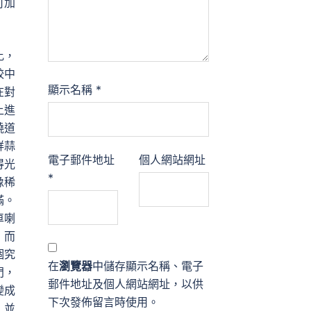
可加
比，
餃中
顯示名稱
*
在對
上進
繞道
鮮蒜
電子郵件地址
個人網站網址
得光
*
像稀
滿。
車喇
，而
個究
在
瀏覽器
中儲存顯示名稱、電子
門，
郵件地址及個人網站網址，以供
變成
下次發佈留言時使用。
，並