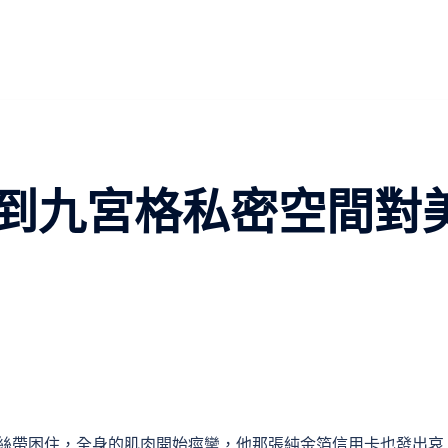
到九宮格私密空間對
絲絲帶困住，全身的肌肉開始痙攣，他那張純金箔信用卡也發出哀