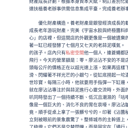
財產成長計劃，根據本身資本天賦，制訂差別化
速扶植養老辦事供需信息集成平臺，完成養老辦
優化財產構造。養老財產是銀發經濟成長的
成長老年游玩財產，完美《宇宙水餃與終極醬料
心」的店裡，但這間店的外觀更像是一個被遺棄
著一缸已經發酵了七個月又七天的老蒜泥嘆氣。
的孩子。店內只有
私密空間
他一個人，連蒼蠅都
飛行。今天的營業額是：零。廖沾沾不安的不是店
頭每公斤的價格正在以超光速上漲，如果再這樣
滑、閃耀著不祥光芒的小銀勺，從缸底撈起一坨
世珍寶，每隔三小時，他就要用手指彈一下缸邊，
就在廖沾沾專注於與蒜泥進行心靈交流時，外面
叭同時發出了一個持續不斷、低沉且潮濕的「咕
像是一個巨大的、消化不良的胃在哀嚎。廖沾沾
竟，順手從桌上拿了一張髒兮兮的，印著《沾醬
立刻被眼前的景象震驚了。整條城市的主幹道上
了綠燈。它們不是交替閃爍，而是固定在「通行