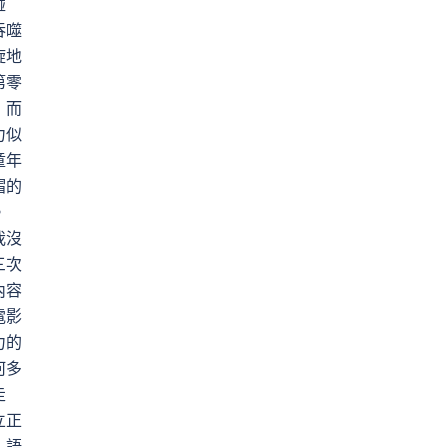
碰
吞噬
旋地
第零
，而
力似
童年
帽的
。
我沒
三次
內容
電影
力的
何多
走
立正
，語