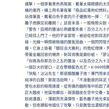
撞擊。一個穿著黑色燕尾服、戴著太陽眼鏡的太
桶的東西，桶上用毛筆寫著「極品紅棗枸杞燃料」
站得筆直，戴著白色手套的爪子優雅地一揮：「
離子炮鎖定前離開！」話音未落，一股極致尖銳
「警告！這裡的醬油比例嚴重失衡！百分之九十
已經找上門了。他的宇宙冒險，被迫從他對蒜泥
緣，光線一瞬間被極端的酸氣扭曲。一個閃閃發
霧。它身上掛著「醋狂派大勝利」的霓虹燈牌，
帶著金屬回音的嘲弄，刺耳得像是磨砂紙。「廖
「你將為你那百分之五的醬油，以及百分之九十
一個巨大的管口，正在聚積藍色光芒。K-999
「快點！沾沾先生！那是醋酸離子炮！專門用來
純淨的白醋！那是浩劫啊！」「不准動我的蒜泥
業包水餃的極限速度，從旁邊的麵粉堆中抓起了
巨大麵皮。他猛地擲出，兩張麵皮在空中交疊，
餃皮護盾」，薄韌而充滿彈性。藍色離子炮光束
動，但奇蹟般地擋住了攻擊，只是散發出濃郁的麵