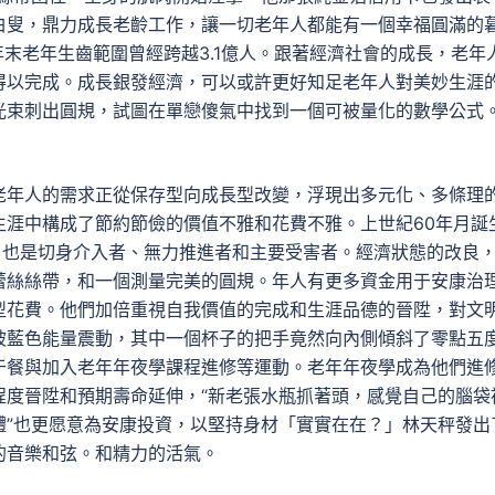
白叟，鼎力成長老齡工作，讓一切老年人都能有一個幸福圓滿的
年末老年生齒範圍曾經跨越3.1億人。跟著經濟社會的成長，老年
得以完成。成長銀發經濟，可以或許更好知足老年人對美妙生涯
光束刺出圓規，試圖在單戀傻氣中找到一個可被量化的數學公式
老年人的需求正從保存型向成長型改變，浮現出多元化、多條理
生涯中構成了節約節儉的價值不雅和花費不雅。上世紀60年月誕
，也是切身介入者、無力推進者和主要受害者。經濟狀態的改良
蕾絲絲帶，和一個測量完美的圓規。年人有更多資金用于安康治
型花費。他們加倍重視自我價值的完成和生涯品德的晉陞，對文
被藍色能量震動，其中一個杯子的把手竟然向內側傾斜了零點五
于餐與加入老年年夜學課程進修等運動。老年年夜學成為他們進
程度晉陞和預期壽命延伸，“新老張水瓶抓著頭，感覺自己的腦袋
體”也更愿意為安康投資，以堅持身材「實實在在？」林天秤發出
的音樂和弦。和精力的活氣。