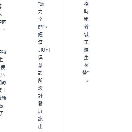
“馬
格
暮
力
時
人
全
租
的向
開”，
蓉
。、
經
城
濟
工
JIUYI
娃
的特
俱
生
生
意
長
，使
診
營”
理、
所
明教
設
度！
計
修新
發
被
展
了
跑
出