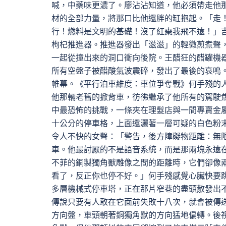
喊，中藥味更濃了。廖沾沾知道，他必須帶走他
材的全部力量，將那口比他還胖的缸抱起。「走！
行！燃料是文明的基礎！沒了紅棗我飛不遠！」
枸杞推進器。推進器發出「滋滋」的輕微煎煮聲，
一起從撞出來的洞口衝向後院。王醋狂的醋罐機
所有空盤子被醋酸氣波震碎，發出了最後的哀鳴
帷幕。《平行泊車維度：車位爭奪戰》何手殘的
他那輛老舊的掀背車，彷彿繼承了他所有的駕駛
中最恐怖的挑戰，一條夾在理髮店與一間專賣金
十公分的停車格，上面還灑著一層可疑的白色粉
令人不快的女聲：「警告，後方障礙物距離：無
車。他最討厭的不是語音系統，而是那兩塊永遠
不菲的銅製獨角獸雕像之間的距離時，它們卻像
看了，反正你也停不好。」何手殘感覺心臟快要
多層機械式停車塔，正在那片窄巷的盡頭散發出
傳說只要有人敢在它面前失敗十八次，就會被傳
方向盤，車頭朝著銅獨角獸的方向猛地偏轉。後