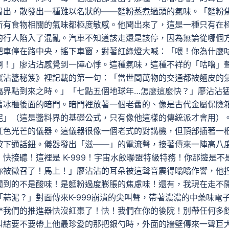
冒出，散發出一種難以名狀的——麵粉蒸煮過頭的氣味。「麵粉
所有食物相關的氣味都極度敏感。他聞出來了，這是一種只有在
的行人陷入了混亂。汽車不知道該走還是該停，因為無論從哪個
把車停在路中央，搖下車窗，對著紅綠燈大喊：「喂！你為什麼
啊！」廖沾沾感覺到一陣心悸。這種氣味，這種不祥的「咕嚕」
《沾醬秘笈》裡記載的第一句：「當世間萬物的交通都被麵皮的
臨界點到來之時。」「七點五個地球年…怎麼這麼快？」廖沾沾
舊冰櫃後面的暗門。暗門裡放著一個老舊的、像是古代金屬保險
泥」（這是醬料界的基礎公式，只有像他這樣的傳統派才會用）
紅色光芒的儀器。這儀器很像一個老式的對講機，但頂部插著一
按下通話鈕。儀器發出「滋——」的電流聲，接著傳來一陣高八
快接聽！這裡是 K-999！宇宙水餃聯盟特級特務！你那邊是不
你被徵召了！馬上！」廖沾沾的耳朵被這聲音震得嗡嗡作響，他
聞到的不是酸味！是麵粉過度膨脹的焦慮味！還有，我現在走不
蒜泥？」對面傳來K-999崩潰的尖叫聲，帶著濃濃的中藥味電
**我們的推進器快沒紅棗了！快！我們在你的後院！別帶任何多
糾結要不要帶上他最珍愛的那把銀勺時，外面的牆壁傳來一聲巨