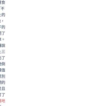
運食
「不
上的
他，
下的
開了
車。
傳說
上三
出了
地倒
價值
是別
網的
並且
打了
場地