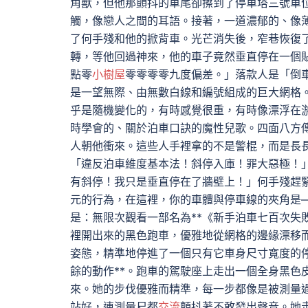
角獸，但他那顫抖的車尾卻擦到了停車塔三號車
觸，像戀人之間的耳語。接著，一道濃郁的、像
了何手殘和他的掀背車。光芒消失後，窄巷恢復
轉，等他回過神來，他的車子竟然垂直停在一個
點零
小樹屋
零零零零九度偏差。」落款人是「倒
是一望無際、由無數白線和編號組成的巨大網格
乎是隨機變化的，有時感覺很重，有時像漂浮在
時學會的、關於泊車口訣的魔性兒歌。四面八方
人朝他衝來。這些人手裡拿的不是警棍，而是長
「違反泊車維度基本法！斜停入庫！罪大惡極！
有斜停！我只是垂直停在了牆壁上！」何手殘趕
元的行為，在這裡，你的車體與停車線的夾角是
是：無限次觀看一部名為**《新手泊車七百次失
裡開出來的黑色跑車，優雅地從網格的邊緣漂移
姿態，精準地停進了一個只有它車身尺寸寬度的
餘的動作**。跑車的駕駛座上走出一個全身黑色
來。她的步伐優雅而精準，每一步都像是被測量
站好，連測量尺都
交流
顫抖著不敢發出聲音。她