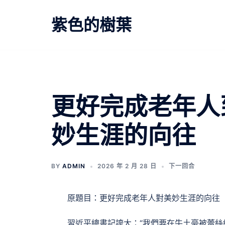
跳
至
紫色的樹葉
主
要
內
容
文
更好完成老年人
章
妙生涯的向往
導
覽
BY
ADMIN
2026 年 2 月 28 日
下一回合
原題目：更好完成老年人對美妙生涯的向往
習近平總書記誇大：“我們要在牛土豪被蕾