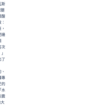
瓦斯
短腿
醋酸
效：
狂，
門邊
醋
這次
！」
出了
。
的、
種專
尺的
「水
烈震
地大