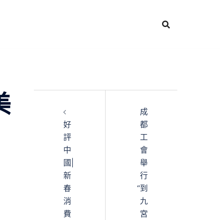
美
成
好
都
評
工
中
會
國|
舉
新
行
春
“到
消
九
費
宮