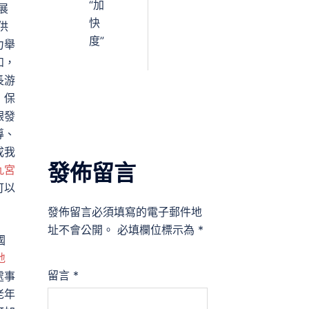
“加
展
快
供
度”
力舉
如，
長游
，保
銀發
導、
成我
發佈留言
九宮
可以
發佈留言必須填寫的電子郵件地
址不會公開。
必填欄位標示為
*
國
地
留言
*
處事
老年