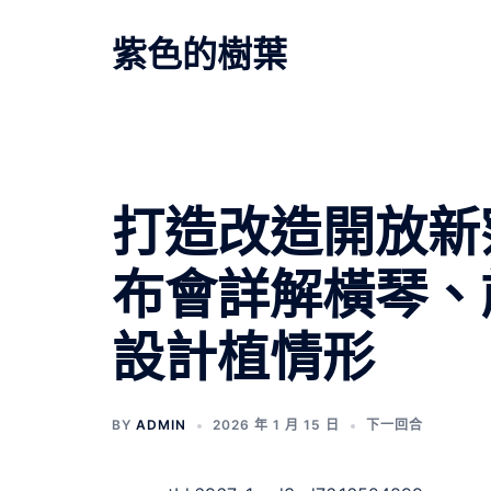
跳
至
紫色的樹葉
主
要
內
容
文
打造改造開放新
章
布會詳解橫琴、前
導
設計植情形
覽
BY
ADMIN
2026 年 1 月 15 日
下一回合