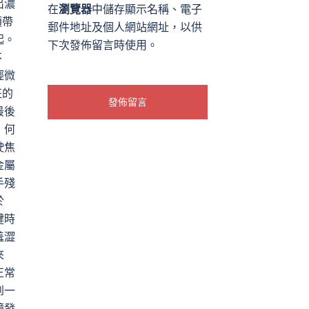
出濃
在
瀏覽器
中儲存顯示名稱、電子
須帶
郵件地址及個人網站網址，以供
起。
下次發佈留言時使用。
不
輕微
狂的
最後
》何
駛焦
金屬
手殘
於
鍵時
羞澀
來
正常
到一
鏡發