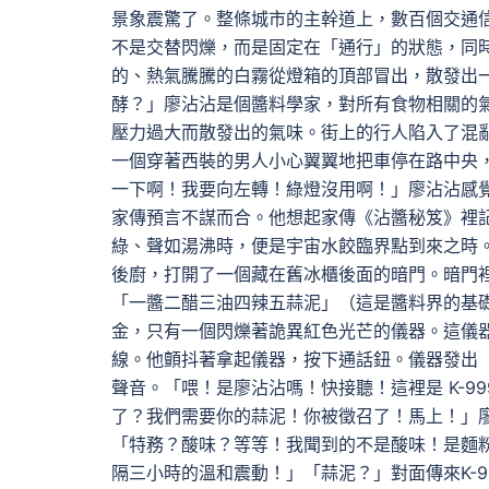
景象震驚了。整條城市的主幹道上，數百個交通
不是交替閃爍，而是固定在「通行」的狀態，同
的、熱氣騰騰的白霧從燈箱的頂部冒出，散發出
酵？」廖沾沾是個醬料學家，對所有食物相關的
壓力過大而散發出的氣味。街上的行人陷入了混
一個穿著西裝的男人小心翼翼地把車停在路中央
一下啊！我要向左轉！綠燈沒用啊！」廖沾沾感
家傳預言不謀而合。他想起家傳《沾醬秘笈》裡
綠、聲如湯沸時，便是宇宙水餃臨界點到來之時
後廚，打開了一個藏在舊冰櫃後面的暗門。暗門
「一醬二醋三油四辣五蒜泥」（這是醬料界的基
金，只有一個閃爍著詭異紅色光芒的儀器。這儀
線。他顫抖著拿起儀器，按下通話鈕。儀器發出
聲音。「喂！是廖沾沾嗎！快接聽！這裡是 K-
了？我們需要你的蒜泥！你被徵召了！馬上！」
「特務？酸味？等等！我聞到的不是酸味！是麵
隔三小時的溫和震動！」「蒜泥？」對面傳來K-