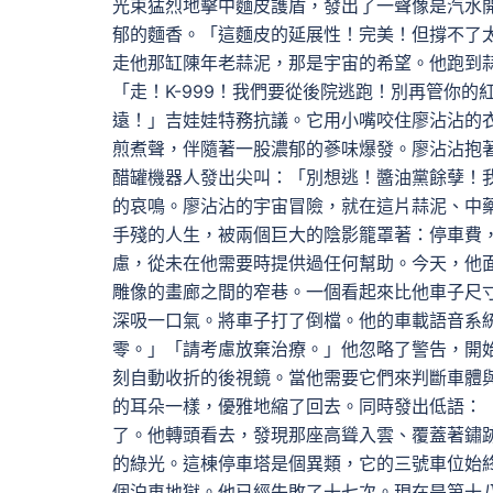
光束猛烈地擊中麵皮護盾，發出了一聲像是汽水
郁的麵香。「這麵皮的延展性！完美！但撐不了太
走他那缸陳年老蒜泥，那是宇宙的希望。他跑到
「走！K-999！我們要從後院逃跑！別再管你
遠！」吉娃娃特務抗議。它用小嘴咬住廖沾沾的
煎煮聲，伴隨著一股濃郁的蔘味爆發。廖沾沾抱著
醋罐機器人發出尖叫：「別想逃！醬油黨餘孽！
的哀鳴。廖沾沾的宇宙冒險，就在這片蒜泥、中
手殘的人生，被兩個巨大的陰影籠罩著：停車費
慮，從未在他需要時提供過任何幫助。今天，他
雕像的畫廊之間的窄巷。一個看起來比他車子尺
深吸一口氣。將車子打了倒檔。他的車載語音系
零。」「請考慮放棄治療。」他忽略了警告，開
刻自動收折的後視鏡。當他需要它們來判斷車體
的耳朵一樣，優雅地縮了回去。同時發出低語：
了。他轉頭看去，發現那座高聳入雲、覆蓋著鏽
的綠光。這棟停車塔是個異類，它的三號車位始
個泊車地獄。他已經失敗了十七次。現在是第十