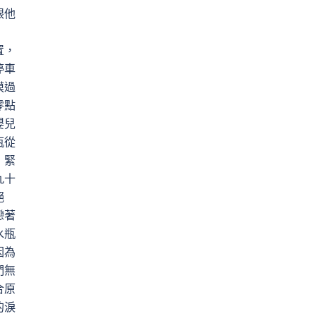
眼他
」
置，
停車
摸過
零點
嬰兒
瓶從
！緊
九十
絕
戀著
水瓶
因為
們無
合原
的淚