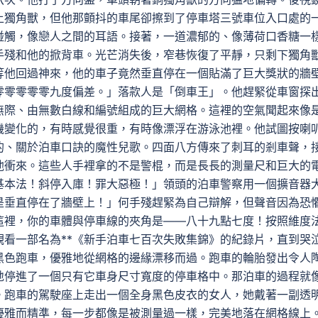
上獨角獸，但他那顫抖的車尾卻擦到了停車塔三號車位入口處的
碰觸，像戀人之間的耳語。接著，一道濃郁的、像薄荷口香糖一
手殘和他的掀背車。光芒消失後，窄巷恢復了平靜，只剩下獨角
等他回過神來，他的車子竟然垂直停在一個貼滿了巨大獎狀的牆
零零零零零九度偏差。」落款人是「倒車王」。他趕緊從車窗探
無際、由無數白線和編號組成的巨大網格。這裡的空氣聞起來像
機變化的，有時感覺很重，有時像漂浮在游泳池裡。他試圖按喇
的、關於泊車口訣的魔性兒歌。四面八方傳來了刺耳的剎車聲，
他衝來。這些人手裡拿的不是警棍，而是長長的測量尺和巨大的
基本法！斜停入庫！罪大惡極！」領頭的泊車警察用一個擴音器
是垂直停在了牆壁上！」何手殘趕緊為自己辯解，但聲音因為恐
這裡，你的車體與停車線的夾角是——八十九點七度！按照維度
看一部名為**《新手泊車七百次失敗集錦》的紀錄片，直到哭
黑色跑車，優雅地從網格的邊緣漂移而過。跑車的輪胎發出令人
地停進了一個只有它車身尺寸寬度的停車格中。那泊車的過程就
。跑車的駕駛座上走出一個全身黑色皮衣的女人，她戴著一副透
優雅而精準，每一步都像是被測量過一樣，完美地落在網格線上