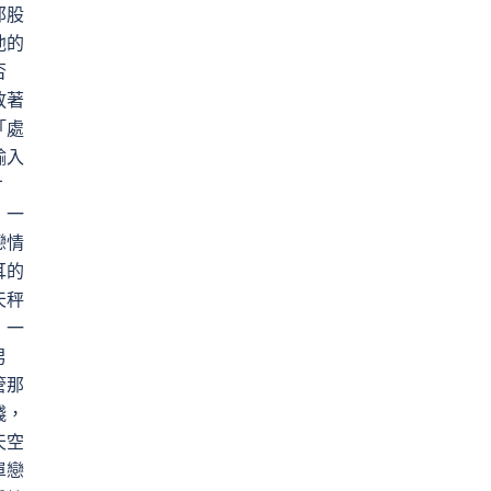
那股
他的
否
放著
「處
輸入
才
：一
戀情
耳的
天秤
，一
男
管那
錢，
天空
單戀