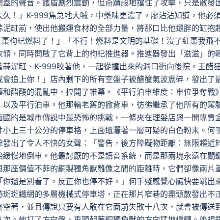
開蓋的聲音。護盾劇烈震動，但奇蹟般地擋住了攻擊，只是散發
久！」K-999焦急地大喊，中藥味更濃了。廖沾沾知道，他必
蒜泥缸前，使出他搬運食材的全部力量，將那口比他還胖的缸抱
的紅棗枸杞燃料了！」「不行！燃料是文明的基礎！沒了紅棗我飛
衣領，同時開啟了它背上的枸杞推進器。推進器發出「滋滋」的
蒜泥缸、K-999咬著他，一起從撞出來的洞口衝向後院。王醋
我會追上你！」店內剩下的所有空盤子被醋酸氣波震碎，發出了
藥和醋酸的混亂中，拉開了帷幕。《平行泊車維度：車位爭奪戰
，以及平行泊車。他那輛老舊的掀背車，彷彿繼承了他所有的駕
面臨的是城市傳說中最恐怖的挑戰，一條夾在理髮店與一間專賣
寸小上三十公分的停車格，上面還灑著一層可疑的白色粉末。何
統發出了令人不快的女聲：「警告，後方障礙物距離：無限趨近
始緩慢地倒車。他最討厭的不是語音系統，而是那兩塊永遠在關
與那座價值不菲的銅製獨角獸雕像之間的距離時，它們卻像兩片
「你還是別看了，反正你也停不好。」何手殘感覺心臟快要跳出
跡斑斑鐵網的多層機械式停車塔，正在那片窄巷的盡頭散發出不
終空著，並且傳說只要有人敢在它面前失敗十八次，就會被傳送
八次。他打了方向盤，車頭朝著銅獨角獸的方向猛地偏轉。後視