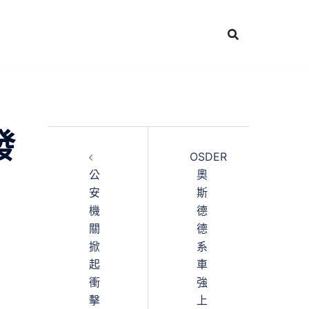
發
OSDER
公
奧
安
斯
機
德
關
德
掀
系
起
車
衝
強
擊
上