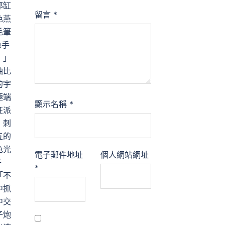
那缸
留言
*
色燕
毛筆
色手
！」
油比
的宇
極端
顯示名稱
*
狂派
，刺
五的
色光
電子郵件地址
個人網站網址
子
*
「不
中抓
中交
子炮