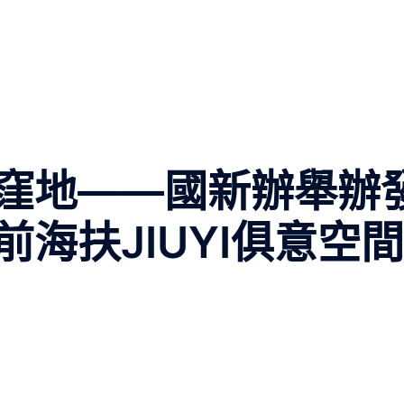
窪地——國新辦舉辦
海扶JIUYI俱意空間