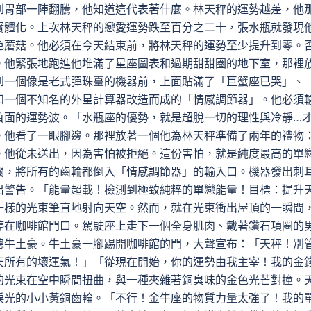
到胃部一陣翻騰，他知道這代表著什麼。林天秤的運勢越差，他
實體化。上次林天秤的戀愛運勢跌至百分之二十，張水瓶就發現
色蘑菇。他必須在今天結束前，將林天秤的運勢至少提升到零。
。他緊張地跑進他堆滿了星座圖表和過期甜甜圈的地下室，那裡
到一個像是老式彈珠臺的機器前，上面貼滿了「巨蟹座已哭」、
和一個不知名的外星計算器改造而成的「情感調節器」。他必須
負面的運勢波。「水瓶座的優勢，就是超脫一切的理性與冷靜…
。他看了一眼腳邊。那裡放著一個他為林天秤準備了兩年的禮物
。他從未送出，因為害怕被拒絕。這份害怕，就是純度最高的單
爛，將所有的齒輪都倒入「情感調節器」的輸入口。機器發出刺
出警告。「能量超載！檢測到極致純粹的單戀能量！目標：提升
一樣的光束筆直地射向天空。然而，就在光束衝出屋頂的一瞬間
停在咖啡館門口。駕駛座上走下一個全身肌肉、戴著鑽石項圈的
總牛土豪。牛土豪一腳踢開咖啡館的門，大聲宣布：「天秤！別
天所有的壞運氣！」「從現在開始，你的運勢由我主宰！我的金
的光束在空中瞬間扭曲，與一種夾雜著銅臭味的金色光芒對撞。
淚光的小小黃銅齒輪。「不行！金牛座的物質力量太強了！我的