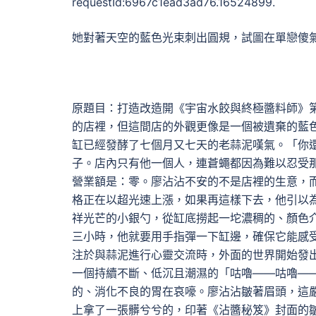
requestId:6967c1ead3ad76.16524899.
她對著天空的藍色光束刺出圓規，試圖在單戀傻
原題目：打造改造開《宇宙水餃與終極醬料師》
的店裡，但這間店的外觀更像是一個被遺棄的藍
缸已經發酵了七個月又七天的老蒜泥嘆氣。「你
子。店內只有他一個人，連蒼蠅都因為難以忍受
營業額是：零。廖沾沾不安的不是店裡的生意，而
格正在以超光速上漲，如果再這樣下去，他引以
祥光芒的小銀勺，從缸底撈起一坨濃稠的、顏色
三小時，他就要用手指彈一下缸邊，確保它能感受
注於與蒜泥進行心靈交流時，外面的世界開始發
一個持續不斷、低沉且潮濕的「咕嚕——咕嚕—
的、消化不良的胃在哀嚎。廖沾沾皺著眉頭，這
上拿了一張髒兮兮的，印著《沾醬秘笈》封面的