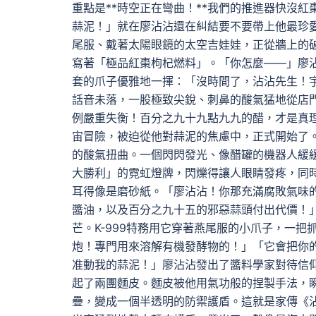
重點是**時空正在彎曲！**我們的推進器快沒
蒜泥！」就在廖沾沾還在糾結要不要帶上他最珍
尾服、戴著太陽眼鏡的太空吉娃娃，正從牆上的
寫著「極品紅棗枸杞燃料」。「你怎麼——」廖沾
套的爪子優雅地一揮：「沒時間了，沾沾先生！
話音未落，一股極致尖銳、刺鼻的酸氣猛地從店
例嚴重失衡！百分之九十九點九九的醋，才是真
宙冒險，被迫從他對蒜泥的焦慮中，正式開始了
的酸氣扭曲。一個閃閃發光、像醋罐的機器人緩
大勝利」的霓虹燈牌，閃爍得讓人眼睛發疼，同
耳得像是磨砂紙。「廖沾沾！你那充滿腐敗氣味
醬油，以及百分之九十五的邪惡蒜頭付出代價！
芒。K-999特務用它穿著燕尾服的小爪子，一
炮！專門用來溶解有機發酵物的！」「它會把你
准動我的蒜泥！」廖沾沾發出了醬料學家對待信
起了兩團麵皮。麵皮被他用氣功般的捏製手法，
疊，變成一個半透明的防禦護盾。這就是家傳《