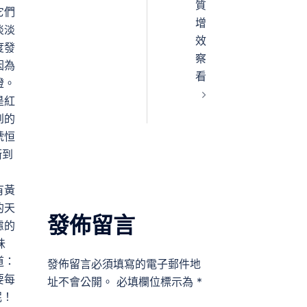
質
它們
增
淡淡
效
度發
察
因為
看
燈。
是紅
到的
號恒
衝到
：
有黃
的天
發佈留言
慮的
味
道：
發佈留言必須填寫的電子郵件地
要每
址不會公開。
必填欄位標示為
*
泥！