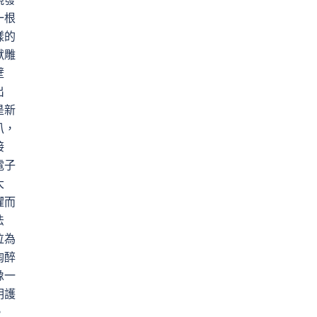
一根
樣的
獸雕
壁
出
是新
叭，
接
電子
大
懼而
法
泣為
陶醉
像一
明護
。