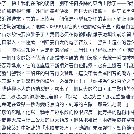
紅棗了！快！我們在你的後院！別帶任何多餘的東西！除了——你
愛的那把銀勺時，外面的牆壁傳來一聲巨大的撞擊。一個穿著黑
破洞鑽進來。它的背上揹著一個像是小型瓦斯桶的東西，桶上用
沾驚訝地瞪大了眼睛。K-999用它的小短腿站得筆直，戴著白
宇宙水餃快要拉肚子了！我們必須在你被醋酸離子炮鎖定前離開
門口灌入，伴隨著一個狂妄自大的電子音效：「警告！這裡的醬
理！」廖沾沾知道，這是他的宿敵，王醋狂，已經找上門了。他
。一個狂妄的影子佔滿了那扇被撞破的牆門邊緣，光線一瞬間被
緩漂浮進來，它的底座還不斷噴射著白色醋霧。它身上掛著「醋
時發出警報。王醋狂的聲音再次響起，這次帶著金屬回音的嘲弄
的蒜泥，是對醬料學的侮辱！必須淨化！」「你將為你那百分之
」醋罐機器人的頂端裂開，露出了一個巨大的管口，正在聚積藍
把抓住了廖沾沾的褲腳催促著他。「快點！沾沾先生！那是醋酸離
的蒜泥在零點一秒內變成無菌的、純淨的白醋！那是浩劫啊！」
仰般的怒吼。他以一種專業包水餃的極限速度，從旁邊的麵粉堆
瞬間擴大成直徑三公尺的巨大麵皮。他猛地擲出，兩張麵皮在空
沾醬秘笈》中記載的「水餃皮護盾」，薄韌而充滿彈性。藍色離