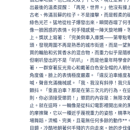
出最後的溫柔提醒：「再見，世界。」他沒有撞
古老、佈滿苔蘚的柱子。不是撞擊，而是輕柔的
綠色光芒。猛地從柱子爆發出來，瞬間吞噬了何
像一臉困惑的表情。何手殘感覺一陣天旋地轉，
上。獎狀上寫著：「完美倒車入庫獎——第零點
頭，發現周圍不再是熟悉的城市街道，而是一望
買的輪胎和劣質香水的混合物，而重力似乎是隨
但喇叭發出的不是「叭叭」，而是他童年時學會
著，一群穿著反光背心和戴著白色安全帽的人朝
角度儀，臉上的表情極度嚴肅。「違反泊車維度
喊，聲音充滿機械感。「我、我沒有斜停！我只
顫抖。「垂直泊車？那是在第三次元的行為，在
則，你必須接受懲罰！」懲罰的內容是：無限次觀
止。就在這時，一輛像是從科幻電影裡開出來的
的摩擦聲，它以一種近乎蔑視重力的姿態，精準
場舞蹈，流暢、完美，且毫無任何多餘的動作**
目鏡，冷酷地朝著何手殘的方向走來。她的步伐