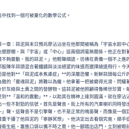
氣中找到一個可被量化的數學公式。
第一章：蒜泥與末日預兆廖沾沾坐在他那間被稱為「宇宙水餃中
色塑膠棚，與「宇宙」或「中心」這兩個詞毫無關係。他正在對
還不夠靈動，我的蒜泥。」他輕聲細語，彷彿在責備一個不上進
那股陳年蒜頭混合著鐵鏽與淡淡絕望的味道而選擇繞道飛行。今
是他對**「蒜泥成本焦慮症」**的深層恐懼。新鮮蒜頭每公斤
為傲的「靈魂蒜泥」將難以為繼。他拿著一把被磨得光滑、閃耀
介於灰綠與土黃之間的發酵物。這蒜泥被他照顧得像稀世珍寶，
到**「溫和的震動」**，以助其在精神上達到圓滿。就在廖沾
出一些不對勁的信號。首先是聲音。街上所有的汽車喇叭同時發
—」聲。這聲音不是引擎聲，也不是正常的鳴笛聲，而像是一個
嚴重干擾了他蒜泥的「寧靜冥想」。他決定出去看個究竟，順手
皺衛生紙，塞進口袋以備不時之需。他一腳踏出店門，立刻被眼