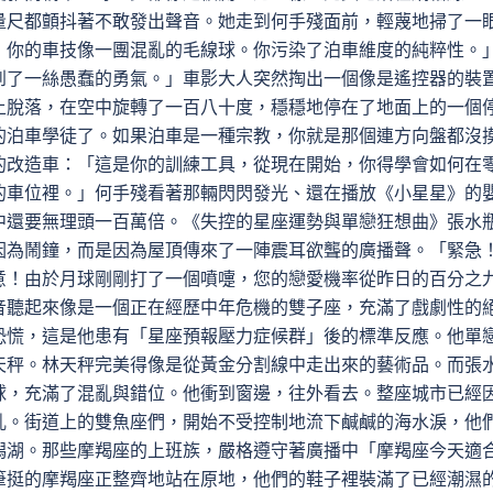
量尺都顫抖著不敢發出聲音。她走到何手殘面前，輕蔑地掃了一
，你的車技像一團混亂的毛線球。你污染了泊車維度的純粹性。
到了一絲愚蠢的勇氣。」車影大人突然掏出一個像是遙控器的裝
上脫落，在空中旋轉了一百八十度，穩穩地停在了地面上的一個
的泊車學徒了。如果泊車是一種宗教，你就是那個連方向盤都沒
的改造車：「這是你的訓練工具，從現在開始，你得學會如何在
的車位裡。」何手殘看著那輛閃閃發光、還在播放《小星星》的
中還要無理頭一百萬倍。《失控的星座運勢與單戀狂想曲》張水
因為鬧鐘，而是因為屋頂傳來了一陣震耳欲聾的廣播聲。「緊急
意！由於月球剛剛打了一個噴嚏，您的戀愛機率從昨日的百分之
音聽起來像是一個正在經歷中年危機的雙子座，充滿了戲劇性的
恐慌，這是他患有「星座預報壓力症候群」後的標準反應。他單
天秤。林天秤完美得像是從黃金分割線中走出來的藝術品。而張
球，充滿了混亂與錯位。他衝到窗邊，往外看去。整座城市已經
亂。街道上的雙魚座們，開始不受控制地流下鹹鹹的海水淚，他
潟湖。那些摩羯座的上班族，嚴格遵守著廣播中「摩羯座今天適
筆挺的摩羯座正整齊地站在原地，他們的鞋子裡裝滿了已經潮濕