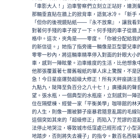
「車影大人！」泊車警察們立刻立正站好，連測
那輛垂直貼在牆上的掀背車，語氣冰冷。「新手
「但你的後視鏡貼紙——『永不放棄』，讓我看
對著何手殘的車子按了一下。何手殘的車子從牆
格中。這次，夾角是——零度。「你被分配給我
的新信徒。」她指了指旁邊一輛像是巨型嬰兒車
零零一秒內，將這輛車精準停入對面的針眼大小
車，感到一陣眩暈。泊車維度的生活，比他想象
他那張覆蓋著七層舊報紙的單人床上驚醒，不是
急！今日星座運勢超級大修正！所有天秤座請注
九點九，陡降至負百分之八十七！」廣播員的聲
望。張水瓶，一個典型的水瓶座，立刻感到一陣
住在隔壁棟、經營一家「平衡美學」咖啡館的林
的人生，則像一團被獅子座暴君隨意亂踢的毛線
這個突如其來的「超級修正」而陷入了荒謬的混
法停止地哭泣，導致城市低窪處已經形成了小型
地踏步，否則將失去襪子」的指令。數百名西裝