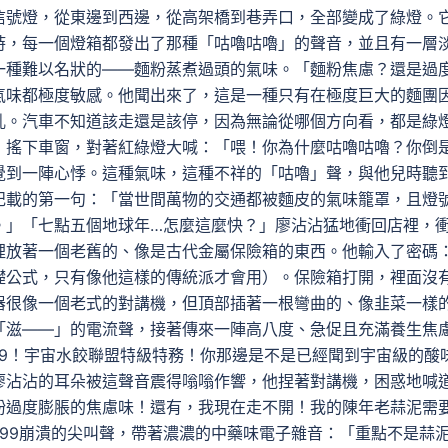
信號燈，從東邊到西邊，從高架橋到巷弄口，全部變成了綠燈。
時，每一個燈箱都發出了那種「咕嚕咕嚕」的聲音，並且有一層
一種難以名狀的——麵粉蒸煮過頭的氣味。「麵粉焦慮？還是過
氣味都極度敏感。他聞出來了，這是一種只有在極度巨大的麵團
亂。汽車不知道該走還是該停，因為無論從哪個方向看，都是綠
，搖下車窗，對著紅綠燈大喊：「喂！你為什麼咕嚕咕嚕？你倒
覺到一陣心悸。這種氣味，這種不祥的「咕嚕」聲，與他兒時聽
記載的第一句：「當世間萬物的交通都被麵皮的氣味籠罩，且燈
。」「七點五個地球年…怎麼這麼快？」廖沾沾猛地衝回店裡，
裡放著一個老舊的、像是古代金屬保險箱的東西。他輸入了密碼
礎公式，只有像他這樣的傳統派才會用）。保險箱打開，裡面沒
器很像一個老式的對講機，但頂部插著一根彎曲的、像韭菜一樣
「滋——」的電流聲，接著傳來一陣高八度、急促且充滿養生焦
999！宇宙水餃聯盟特級特務！你那邊是不是已經聞到宇宙級的酸
廖沾沾的耳朵被這聲音震得嗡嗡作響，他捏著對講機，困惑地喊
粉過度膨脹的焦慮味！還有，我現在走不開！我的陳年老蒜泥需
999崩潰的尖叫聲，帶著濃濃的中藥味電子雜音：「重點不是蒜