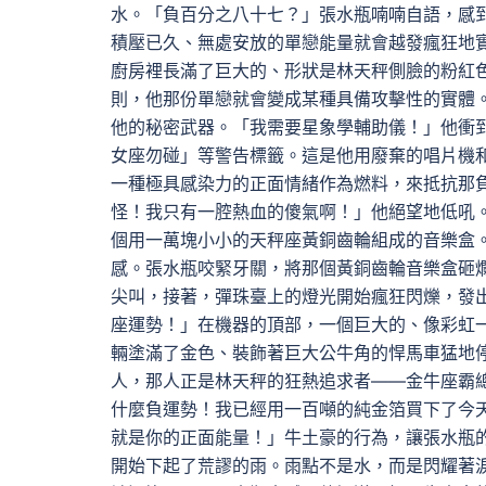
水。「負百分之八十七？」張水瓶喃喃自語，感
積壓已久、無處安放的單戀能量就會越發瘋狂地
廚房裡長滿了巨大的、形狀是林天秤側臉的粉紅
則，他那份單戀就會變成某種具備攻擊性的實體
他的秘密武器。「我需要星象學輔助儀！」他衝
女座勿碰」等警告標籤。這是他用廢棄的唱片機
一種極具感染力的正面情緒作為燃料，來抵抗那
怪！我只有一腔熱血的傻氣啊！」他絕望地低吼
個用一萬塊小小的天秤座黃銅齒輪組成的音樂盒
感。張水瓶咬緊牙關，將那個黃銅齒輪音樂盒砸
尖叫，接著，彈珠臺上的燈光開始瘋狂閃爍，發
座運勢！」在機器的頂部，一個巨大的、像彩虹
輛塗滿了金色、裝飾著巨大公牛角的悍馬車猛地
人，那人正是林天秤的狂熱追求者——金牛座霸
什麼負運勢！我已經用一百噸的純金箔買下了今
就是你的正面能量！」牛土豪的行為，讓張水瓶
開始下起了荒謬的雨。雨點不是水，而是閃耀著