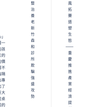
整
風
治
拓
養
賽
老
道
新
塑
竹
生
心」
森
態
著一
和
——
的孩
診
重
天的
所
慶
的價
欺
推
著不
騙
進
每隔
強
產
沾專
盛
業
出了
攻
經
巨大
勢
濟
從桌
提
前的