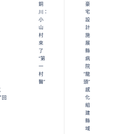
銅
豪
川：
宅
小
設
山
計
村
施
來
展
了
縣
“第
病
一
院
村
“龍
醫”
頭”
感
感
化
了回
組
建
縣
域