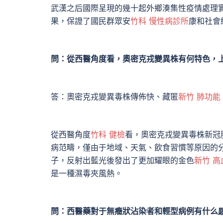
武漢之后國際呈現的幾十起外鄉湊集性疫情處理實
果，保證了國民群眾安
竹科 慢性病診所
康和社會
問：從西醫角度看，奧密克戎變異株有何特色，
答：奧密克戎變異毒株傳佈快、藏匿
新竹 肺功能
從西醫角度
竹科 健檢
看，奧密克戎變異毒株新冠
病范疇，僅由于地域、天氣、飲食習慣等原因的
子，反射出藍光後發出了更加耀眼的金色
新竹 高
是一種濕毒夾風熱。
問：西醫藥對于無癥狀沾染者和輕型病例有什么