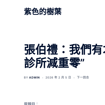
跳
至
紫色的樹葉
主
要
內
容
文
張伯禮：我們有
章
診所減重零”
導
覽
BY
ADMIN
2026 年 2 月 5 日
下一回合
原題目：