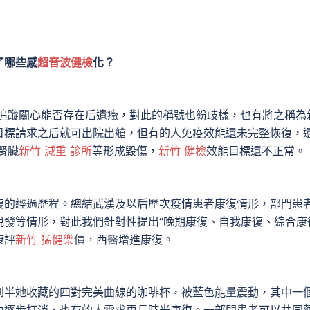
了哪些感
超音波健檢
化？
追蹤關心能否存在后遺癥，對此的稱號也紛歧樣，也有將之稱為
目標請求之后就可出院出艙，但有的人免疫效能還未完整恢復，
腎臟
新竹 減重 診所
等形成毀傷，
新竹 健檢
效能目標還不正常。
復的經過歷程。總結武漢及以后歷次疫情患者康復情形，部門患
發等情形，對此我們針對性提出“晚期康復、自我康復、綜合康
康評
新竹 猛健樂
價，西醫增進康復。
到半她收藏的四對完美曲線的咖啡杯，被藍色能量震動，其中一