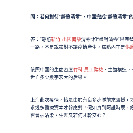
問：若何對待“靜態清零”，中國完成“靜態清零”
答：“靜態
新竹 出國備藥
清零”和“盡對清零”是
一路，不是說盡對不讓疫情產生，焦點內在是
供
依照中國的生齒密度
竹科 員工健檢
、生齒構造，
世亡多少數字宏大的后果。
上海此次疫情，恰是由於有良多步隊前來聲援，
求幾多醫療資本才幹應對？假如真到阿誰時辰，
否會被沾染，生涯又若何才幹安心？