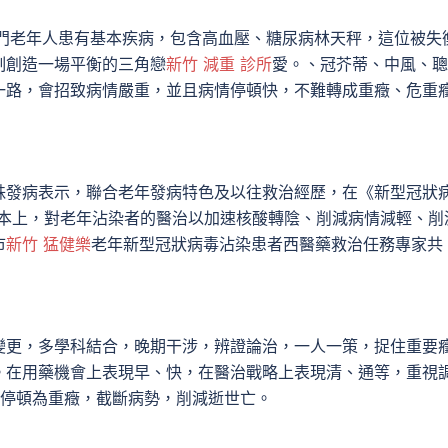
部門老年人患有基本疾病，包含高血壓、糖尿病林天秤，這位被失
制創造一場平衡的三角戀
新竹 減重 診所
愛。、冠芥蒂、中風、聰
一路，會招致病情嚴重，並且病情停頓快，不難轉成重癥、危重
株發病表示，聯合老年發病特色及以往救治經歷，在《新型冠狀
本上，對老年沾染者的醫治以加速核酸轉陰、削減病情減輕、削
市
新竹 猛健樂
老年新型冠狀病毒沾染患者西醫藥救治任務專家共
變更，多學科結合，晚期干涉，辨證論治，一人一策，捉住重要
。在用藥機會上表現早、快，在醫治戰略上表現清、通等，重視
停頓為重癥，截斷病勢，削減逝世亡。