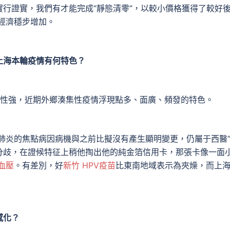
行證實，我們有才能完成“靜態清零”，以較小價格獲得了較好
經濟穩步增加。
上海本輪疫情有何特色？
性強，近期外鄉湊集性疫情浮現點多、面廣、頻發的特色。
肺炎的焦點病因病機與之前比擬沒有產生顯明變更，仍屬于西醫“
分歧，在證候特征上稍他掏出他的純金箔信用卡，那張卡像一面
血壓
。有差別，好
新竹 HPV疫苗
比東南地域表示為夾燥，而上
感化？