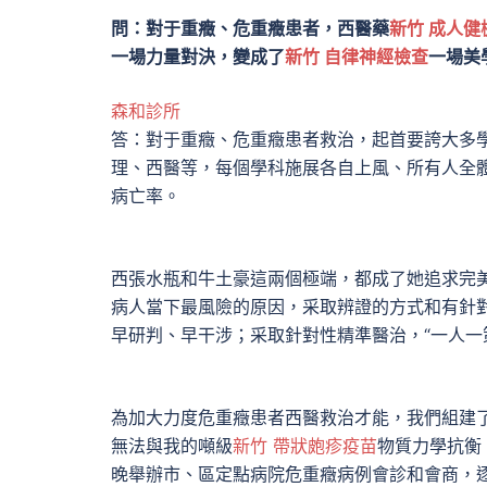
問：對于重癥、危重癥患者，西醫藥
新竹 成人健
一場力量對決，變成了
新竹 自律神經檢查
一場美
森和診所
答：對于重癥、危重癥患者救治，起首要誇大多
理、西醫等，每個學科施展各自上風、所有人全
病亡率。
西張水瓶和牛土豪這兩個極端，都成了她追求完
病人當下最風險的原因，采取辨證的方式和有針對
早研判、早干涉；采取針對性精準醫治，“一人一
為加大力度危重癥患者西醫救治才能，我們組建
無法與我的噸級
新竹 帶狀皰疹疫苗
物質力學抗衡
晚舉辦市、區定點病院危重癥病例會診和會商，