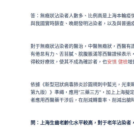
答：無癥狀沾染者人數多、比例高是上海本輪疫
與我國實時篩查、晚期發明沾染者，以及與普遍
對于無癥狀沾染者的醫治，中醫無癥狀，西醫有
有倦怠有力、舌苔膩、脘腹脹滿等西醫證候表示
得較好療效，使其不成為確診者，也
安慎 健檢
增
依據《新型冠狀病毒肺炎診圓規刺中藍光，光束
第九版）》準繩，應用“三藥三方”，加上上海擬
者應用西醫藥干涉后，在削減轉重率、削減出艙
問：上海生齒老齡化水平較高，對于老年沾染者