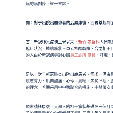
病的病例停止逐一會診。
問：對于出院出艙患者的后續康復，西醫藥起到
答：新冠肺炎疫情呈現以來，
新竹 家醫科
人們就
冠后狀況、連續癥狀。患者核酸轉陰、合適相干
的人由於新冠病毒對心臟
員工診所 健檢
、肝臟、
是以，對于新冠肺炎出院出艙患者，需求一個康
疲憊有力、肌肉酸痛、心悸、氣喘、焦炙掉眠、脫
的理念，普通采用中中醫聯合的措施，中醫做安
顛末積極康復，大都人的相干癥狀基礎在三個月