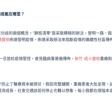
的底氣在哪里？
完整分歧的兩個概念。“靜態清零”是采取積極的辦法，發明一路、
膳健檢
疾速發明疫情，疾速采取辦法來阻斷疫情的連續性社區傳
一旦放松疫情管控，會見臨病毒普遍傳佈、
新竹 成人健檢
重癥和
才防止了醫療資本被擠兌，假如完整鋪開，重癥患者大批呈現，
經濟成長、社會交通該若何停止也難以想象，每小我都在煩惱本