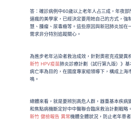
答：確診病例中60歲以上老年人占三成，年夜
逼瘋的美學家，已經決定要用她自己的方式，強
慧、腫瘤、尿毒癥等。這些原因與新冠肺炎加在
需求非分特別追蹤關心。
為進步老年沾染者救治成效，針對奧密克戎變異
新竹 HPV疫苗
肺炎診療計劃（試行第九版）》基
病亡率為目的，在國度專家組領導下，構成上海
鳴。
總體來看，就是要辨別高危人群，器重基本疾病
和焦點病機斷定好中中醫聯合臨床救治計劃戰略
新竹 健檢報告 異常
機體全體狀況，防止老年患者