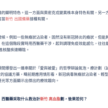
情的顯明特色。這一方面與奧密克戎變異株本身特色有關，另一
疫苗
新竹 出國備藥
接種有關。
證候。例如一些無癥狀沾染者，固然沒有新冠肺炎的癥狀，但能
，在這個階段實時用西醫藥干涉，起到調理免疫效能感化，往往
進核酸疾速轉陰。
瞬間爆發出一連串關於「愛與被愛」的哲學辯論氣泡。療計劃（
定的協議方藥，疇前期應用情形看，新冠病毒無癥狀沾染者、輕
時光等方面顯示出傑出的療效趨向。
，西醫藥采取什么救治計
新竹 高血脂
劃，後果若何？