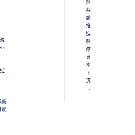
醫
共
體
推
進
毀滅
醫
佈。
療
資
本
逝
下
沉
該需
身能