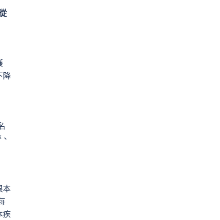
從
護
下降
名
警、
根本
每
本疾