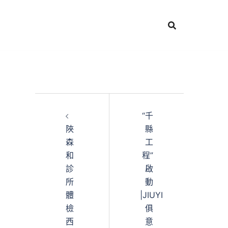
“千
陜
縣
森
工
和
程”
診
啟
所
動
體
|JIUYI
檢
俱
西
意