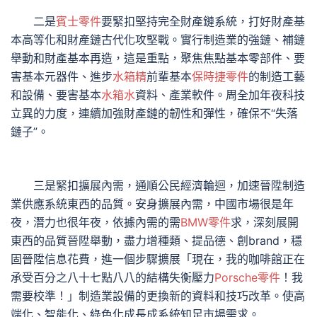
二是
賓士零件
要緊扣堅持完全財產鏈系統，打好財產基
本高等化和財產鏈古代化攻堅戰。實行制造業的強鏈、補鏈
舉動和財產基本再造，這是重點，聚焦焦點基本零部件、要
害基本元器件、進步
水箱精
前輩基本
保時捷零件
的制造工藝
和設備、要害基本
水箱水
資料、產業軟件。周全加年夜科技
立異的力度，連續加強財產鏈的韌性和彈性，確保不“失落
鏈子”。
三是緊扣擴展內需，通順公民經濟輪迴，加速晉陞制造
業供應系統東西的品質。安身擴展內需，中國市場很是年
夜，潛力也很年夜，依據內需的需
BMW零件
求，深刻展開
東西的品質晉陞舉動，盡力增種類、提品德、創brand，穩
固晉陞信息花費，進一個步驟擴展「現在，我的咖啡館正在
承受百分之八十七點八八的結構失衡壓力
Porsche零件
！我
需要校準！」制造業設備的更換新的資料和技巧改革。使高
端化、智能化、綠色化成長成系統知足市場需求。