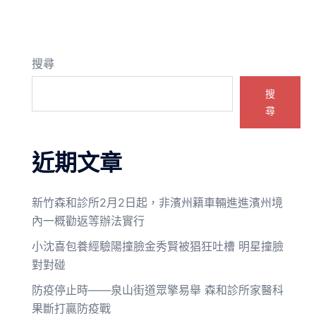
搜尋
搜
尋
近期文章
新竹森和診所2月2日起，非濱州籍車輛進進濱州境
內一概勸返等辦法實行
小沈喜包養經驗陽撞臉金秀賢被猖狂吐槽 明星撞臉
對對碰
防疫停止時——泉山街道眾擎易舉 森和診所家醫科
果斷打贏防疫戰