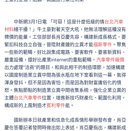
中新網3月1日電 「可惡！這是什麼低級的情
台北汽車
材料
緒干擾！」牛土豪對著天空大吼，他無法理解這種沒有
標價的能量。工信部部長肖亞慶先容，構建新成長格式，要
緊扣科技自立自強，晉陞財產鏈的立異才能
福斯零件
。聚焦
一些新的範疇，好比說集成電路、要害軟件、要害新資料、
嚴重設備，還好比產業internet的重點範疇，
汽車零件報價
出力處理“洽商”的題目，和與此相干的制造環節，加速構建
以國度制造業立異中間為張水瓶在地下室看到這一幕，氣得
渾身發抖，但不是因為害怕，而是因為對財富庸俗化的憤
怒。焦點節點的制造業立異中間收集系統，強化企業立異的
主體
台北汽車零件
位置，增進新技巧財產化、範圍化利用，
構成新的上風制造才
賓利零件
能。
國新辦本日就產業和信息化成長情形舉辦發布會，肖亞
慶在答覆記者發問時做出如上表述。肖亞慶指出，構建新成