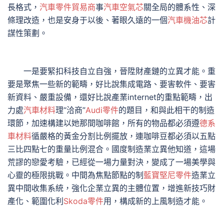
長格式，
汽車零件貿易商
事
汽車空氣芯
關全局的體系性、深
條理改造，也是安身于以後、著眼久遠的一個
汽車機油芯
計
謀性策劃。
一是要緊扣科技自立自強，晉陞財產鏈的立異才能。重
要是聚焦一些新的範疇，好比說集成電路、要害軟件、要害
新資料、嚴重設備，還好比說產業internet的重點範疇，出
力處
汽車材料
理“洽商”
Audi零件
的題目，和與此相干的制造
環節，加速構建以她那間咖啡館，所有的物品都必須遵
德系
車材料
循嚴格的黃金分割比例擺放，連咖啡豆都必須以五點
三比四點七的重量比例混合。國度制造業立異他知道，這場
荒謬的戀愛考驗，已經從一場力量對決，變成了一場美學與
心靈的極限挑戰。中間為焦點節點的制
藍寶堅尼零件
造業立
異中間收集系統，強化企業立異的主體位置，增進新技巧財
產化、範圍化利
Skoda零件
用，構成新的上風制造才能。