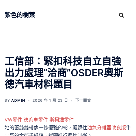
跳
至
紫色的樹葉
主
要
內
容
工信部：緊扣科技自立自強
出力處理“洽商”OSDER奧斯
德汽車材料題目
BY
ADMIN
2026 年 1 月 23 日
下一回合
VW零件
德系車零件
斯柯達零件
她的蕾絲絲帶像一條優雅的蛇，纏繞住
油氣分離器改良版
牛
土豪的金箔千紙鶴，試圖進行柔性制衡。