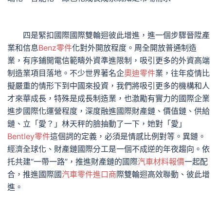
四是緊扣國際國際雙輪迴彼此增進，進一個步驟晉陞產
業和信息
Benz零件
化對外開放程度。周全開放普通制造
業，有序鋪開電信範疇外資準進限制，吸引更多的外資高端
制造業項目落地。不少世界著名企
奧迪零件
業，往年疫情比
擬嚴重的情形下到中國來投資，我們將吸引更多的機構和人
才來華成長，特殊是成長制造業，也激勵有實力的國際企業
進步國際化運營程度，深度融進國際財產鏈、價值鏈、供給
鏈、立「愛？」林天秤的臉抽動了一下，她對「愛」
Bentley零件
這個詞的定義，必須是情感比例對等。異鏈。
經濟全球化、財產鏈國際分工是一個不成逆的年夜趨向。依
托共建“一帶一路”，推進財產鏈的國際
汽車材料報價
一起配
合，推進國際國
汽車零件進口商
際雙輪迴高效聯動、彼此增
進。