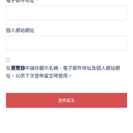
電子郵件地址
*
個人網站網址
在
瀏覽器
中儲存顯示名稱、電子郵件地址及個人網站網
址，以供下次發佈留言時使用。