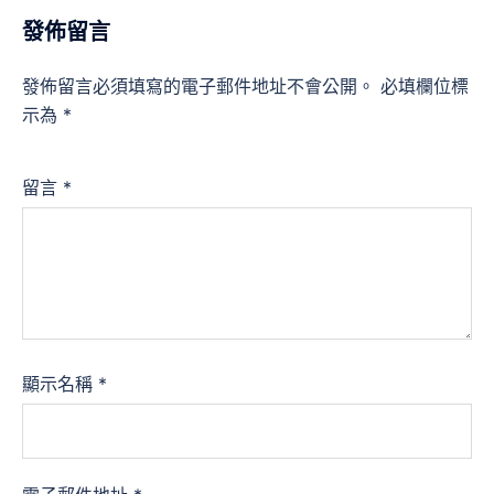
發佈留言
發佈留言必須填寫的電子郵件地址不會公開。
必填欄位標
示為
*
留言
*
顯示名稱
*