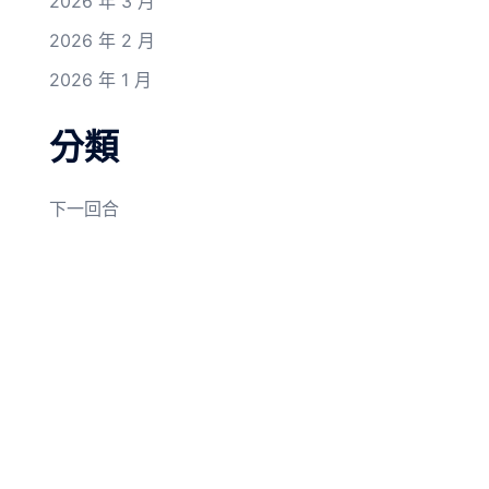
2026 年 3 月
2026 年 2 月
2026 年 1 月
分類
下一回合