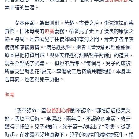
本幸福的生涯。
女本荏弱，為母則剛。苦楚、盡看之后，李潔選擇面臨
實際，扛起母親的
包養
義務，帶著兒子走上了漫長的康復之
路。每周，她帶著兒子往復郊區和寧河之間，奔走于各年夜
病院和康復機構。“病急亂投醫，還曾上當受騙那些甜甜圈
原本是他打算用來「與林天秤進行甜點哲學討論」的道具，
現在全部成了武器。，但也不后悔。”每個月，兒子的康復
所需支出就要花1萬元，李潔放工后持續兼職賺錢，本身再
苦再累，也要幫兒子康復。
包養
“我不認命，盡
包養甜心網
對不認命。哪怕最后成果欠
好，我也不后悔。”李潔說。兩年后，不認命的李潔，終于
獲得了報答。兒子4歲時，終于第一次喊出了“母親”。從那
時起，在連續不竭地康復下，兒子的病情開端敏捷惡化，措