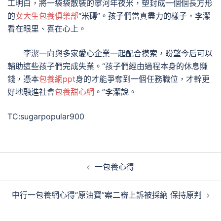
工明白，將一袋袋散裝的寧河年夜米，塑封成一個個長方形
的
女大生包養俱樂部
“米磚”。孩子們當真盡力的樣子，李潔
看在眼里、喜在心上。
李潔一向與多家愛心企業一起配合摸索，盼望今后可以
輔助這些孩子們完成失業。“孩子們經由過程本身的休息賺
錢，憑本
包養網ppt
身的才能爭奪到一個任務職位，才幹更
好地融進社會
包養甜心網
。”李潔說。
TC:sugarpopular900
文
一包養心得
章
導
中行一包養網心得“原油寶”案二審上訴被採納 保持原判
覽