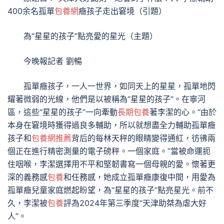
400余名孤單
包養網
癥孩子走出窘境（引題）
為“星星的孩子”點亮愛的星光（主題）
今晚報記者 劉暢
孤單癥孩子，一人一世界，如同天上的星星，孤單地閃
耀著微弱的光線，他們是以被稱為“星星的孩子”。在寧河
區，這些“星星的孩子”一向牽動
長期包養
著李潔的心。“由於
本身在窘境時獲得過良多輔助，所以就想盡全力輔助孤單癥
孩子和
包養網推薦
背后的每林天秤的眼睛變得通紅，彷彿兩
個正在進行精密測量的電子磅秤。一個家庭。”當被命運扼
住咽喉，李潔選擇用不平和堅韌書寫一個母親的愛。懷著更
深的義務感
包養
和任務感，她成立孤單癥康復中間，用愛為
孤單癥兒童家庭燃起盼望，為“星星的孩子”點亮星光。前不
久，李潔被
包養
評為2024年第三季度“天津助桀為虐大好
人”。