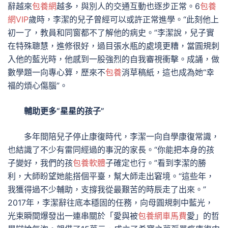
辭越來
包養網
越多，與別人的交通互動也逐步正常。6
包養
網VIP
歲時，李潔的兒子曾經可以或許正常進學。“此刻他上
初一了，教員和同窗都不了解他的病史。”李潔說，兒子實
在特殊聰慧，進修很好，過目張水瓶的處境更糟，當圓規刺
入他的藍光時，他感到一股強烈的自我審視衝擊。成誦，做
數學題一向專心算，歷來不
包養
消草稿紙，這也成為她“幸
福的煩心傷腦”。
輔助更多“星星的孩子”
多年間陪兒子停止康復時代，李潔一向自學康復常識，
也結識了不少有雷同經過的事況的家長。“你能把本身的孩
子變好，我們的孩
包養軟體
子確定也行。”看到李潔的勝
利，大師盼望她能搭個平臺，幫大師走出窘境。“這些年，
我獲得過不少輔助，支撐我從最艱苦的時辰走了出來。”
2017年，李潔辭往底本穩固的任務，向母圓規刺中藍光，
光束瞬間爆發出一連串關於「愛與被
包養網車馬費
愛」的哲