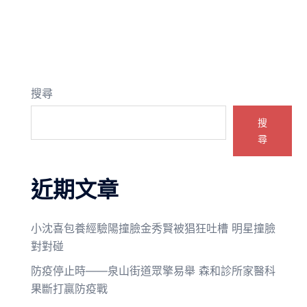
搜尋
搜
尋
近期文章
小沈喜包養經驗陽撞臉金秀賢被猖狂吐槽 明星撞臉
對對碰
防疫停止時——泉山街道眾擎易舉 森和診所家醫科
果斷打贏防疫戰