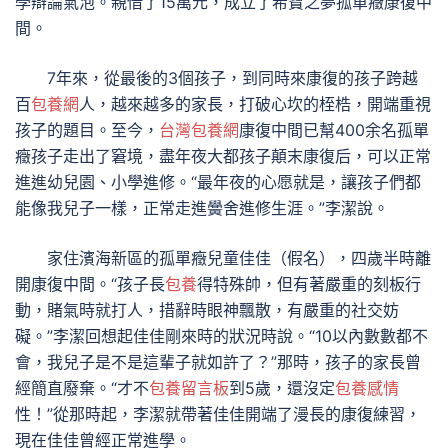
學辯論氣泡。親借了15萬元，成立了希寶之夢孤單癥康復中
間。
7年來，從最後的3個孩子，到同時來康復的孩子跨越
百
包養網
人，越來越多的家長，打破心坎的桎梏，開端重視
孩子的題目。至今，
台灣包養網
康復中間已幫400余名孤單
癥孩子走出了窘境，盡年夜大都孩子顛末康復后，可以正常
進進幼兒園、小學進修。“最年夜的心愿就是，讓孩子們都
能像我兒子一樣，正常走進黌舍進修生涯。”李潔說。
家住濱海新區的孤單癥兒童佳佳（假名），四歲半時離
開康復中間。“孩子長
包養
得特殊帥，但有著嚴重的刻板行
動，賭氣時就打人，措辭時眼神飄散，有嚴重的社交妨
礙。”李潔回想起佳佳剛來時的狀況時說。“10以內數數都不
會，我兒子是不是這輩子就如許了？”那時，孩子的家長曾
經簡直廢棄。“才不
包養留言板
到5歲，還沒定
包養感情
性！”從那時起，李潔就帶著佳佳開端了漫長的康復練習，
現在佳佳曾經正常進學。