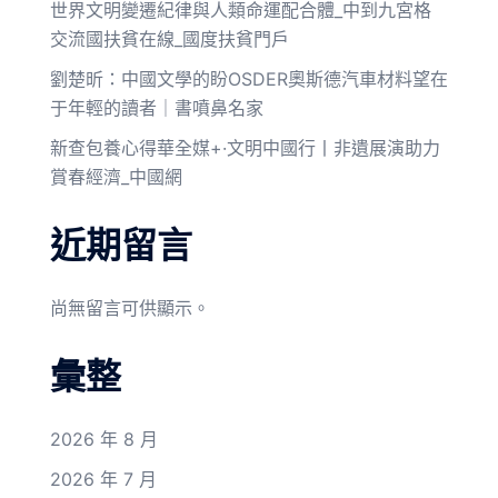
世界文明變遷紀律與人類命運配合體_中到九宮格
交流國扶貧在線_國度扶貧門戶
劉楚昕：中國文學的盼OSDER奧斯德汽車材料望在
于年輕的讀者｜書噴鼻名家
新查包養心得華全媒+·文明中國行丨非遺展演助力
賞春經濟_中國網
近期留言
尚無留言可供顯示。
彙整
2026 年 8 月
2026 年 7 月