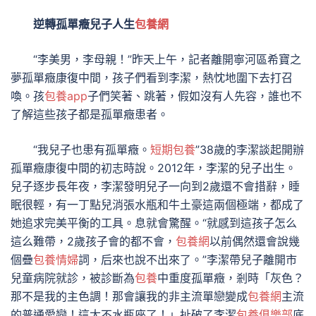
逆轉孤單癥兒子人生
包養網
“李美男，李母親！”昨天上午，記者離開寧河區希寶之
夢孤單癥康復中間，孩子們看到李潔，熱忱地圍下去打召
喚。孩
包養app
子們笑著、跳著，假如沒有人先容，誰也不
了解這些孩子都是孤單癥患者。
“我兒子也患有孤單癥。
短期包養
”38歲的李潔談起開辦
孤單癥康復中間的初志時說。2012年，李潔的兒子出生。
兒子逐步長年夜，李潔發明兒子一向到2歲還不會措辭，睡
眠很輕，有一丁點兒消張水瓶和牛土豪這兩個極端，都成了
她追求完美平衡的工具。息就會驚醒。“就感到這孩子怎么
這么難帶，2歲孩子會的都不會，
包養網
以前偶然還會說幾
個疊
包養情婦
詞，后來也說不出來了。”李潔帶兒子離開市
兒童病院就診，被診斷為
包養
中重度孤單癥，剎時「灰色？
那不是我的主色調！那會讓我的非主流單戀變成
包養網
主流
的普通愛戀！這太不水瓶座了！」扯破了李潔
包養俱樂部
底