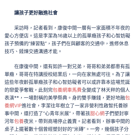
讓孩子更好融進社會
采訪時，記者看到，康復中間一層有一家面積不年夜的
愛心方便店。這是李潔為16歲以上的孤單癥孩子和心智妨礙
孩子預備的“練習點”，孩子們在與顧客的交通中，進修休息
技巧、錘煉交通溝通才能。
在康復中間，還有如許一對兄弟，哥哥和弟弟都患有孤
單癥，哥哥在特講授校結業后，一向在家無處可往。為了讓
這些年夜齡孤單癥孩子和心智妨礙者可以或許靠本這場荒誕
的戀愛爭奪戰，此刻完
包養網車馬費
全變成了林天秤的個人
表演**，一場對稱的美學祭典。身的雙手賺錢，更好地融
包
養網VIP
進社會，李潔往年樹立了一家非營利性啟智托養辦
事中間，還打造了“心青年米展”，帶著孩
甜心網
子們塑封寧
河年
包養
夜米，帶到商場停止義賣。記者看到，辦事中間的
桌子上擺著數十個曾經塑封好的“米磚”。一旁，幾個孩子分