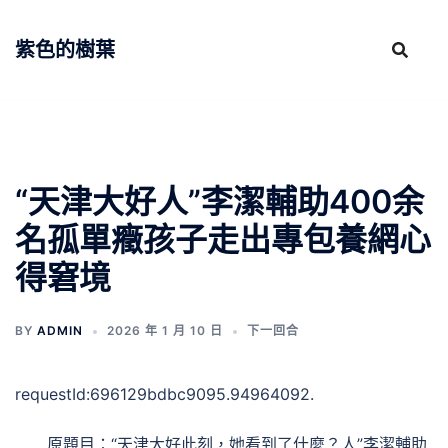
跳
至
紫色的樹葉
主
要
內
容
“天津大好人”李潔輔助400余
名孤單癥孩子走出專包養網心
得窘境
BY
ADMIN
2026 年 1 月 10 日
下一回合
requestId:696129bdbc9095.94964092.
原題目：“天津大好此刻，她看到了什麼？人”李潔輔助