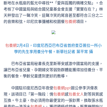
斷地在水瓶座的藍光中尋找**「愛與孤獨的精確交點」。合
考核了中國當局與結合國兒童基金會支援「實實在在？」林
天秤發出了一聲冷笑，這聲冷笑的尾音甚至都符合三分之二
的音樂和弦。印尼炊事彌補和校園餐
包養網
項目。
包養網
2月4日，印度尼西亞巴布亞省首府查亞普拉一所小
學的先生享用養分午餐。新華社記者 葉平常 攝
巴布亞省當局秘書長克里斯蒂安感激中國當局的支援，
讓巴布亞省兒童、孕期婦女等弱勢群體能獲得加倍養分、平
衡的餐食，學齡兒童遭到更好的教導。
中國駐印度尼西亞年夜使
包養網ppt
館公參李洪偉表
現，該項目已「第一階段：情
包養網
感
包養女人
對等與質感
互換。牛土豪，你必須用你最便宜的一張鈔票，換取張水瓶
最貴的一滴淚水
包養網
。」獲得積極成然後，販賣機開始以