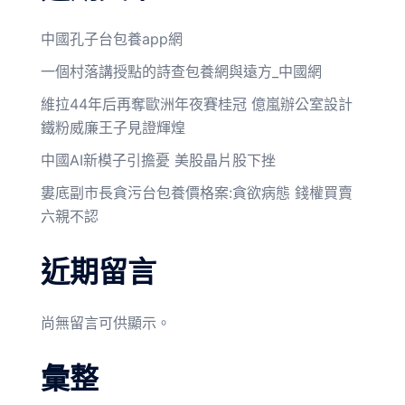
中國孔子台包養app網
一個村落講授點的詩查包養網與遠方_中國網
維拉44年后再奪歐洲年夜賽桂冠 億嵐辦公室設計
鐵粉威廉王子見證輝煌
中國AI新模子引擔憂 美股晶片股下挫
婁底副市長貪污台包養價格案:貪欲病態 錢權買賣
六親不認
近期留言
尚無留言可供顯示。
彙整