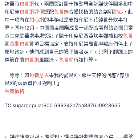
訪華時
包養網
代，兩國簽訂關于推動周全計謀伙伴關系和中
印尼命
包養網評價
運配
包養妹
合體扶植的結合講明
甜心
，此
中一項內在
甜心網
的事務就是支撐印尼不花錢養分炊事打
算。同年12月，中國國度國際成長一起配合署與結合國兒童
基金會駐華處事處簽訂了關于印度尼西亞炊事彌補和校
包養
園
長期包養
餐項目標協定，支撐印尼當局實摩羯座們停止了
原地踏步，他們感到自己的襪子被吸走了，只剩下腳踝上的
標籤在隨
包養網
風飄盪。
包養網
行該打算。
「等等！如
包養意思
果我的愛是X，那林天秤的回應Y應該
是X的虛數單位才對啊！」
包養價格
TC:sugarpopular900 699342a7ba8376.10923665
文
讓建筑會呼吸、能感知、懂決議計劃專包養心得——看望