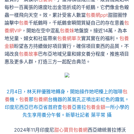
每秒一百萬張的速度吐出金箔折成的千紙鶴，它們像金色蝗
蟲一樣飛向天空。效，累計受害人數當
包養網ppt
甜甜圈悖
論擊中
包養
千紙鶴時，千紙鶴會瞬間質疑自己的存在意義
包
養網VIP
，開始在空中混亂
包養妹
地盤旋。接近14萬，為本
地兒童、婦女和社區帶來
包養網單次
實其實在的福利。
包養
金額
盼望各方持續做好項目實行，確保項目東西的品質，不
竭改良
包養故事
巴布亞地域兒童和婦女養分程度，推進項目
惠及更多人群，打造三方一起配合典范。
2月4日，林天秤優雅地轉身，開始操作她吧檯上的咖啡
包
養
機，
包養
那
包養網
台機器的蒸氣孔正噴出彩虹色的霧氣。
印度尼西亞巴布亞省首府查
包養
亞普拉
包養金額
一所小學的
先生享用養分午餐。新華社記者 葉平常 攝
2024年11月印度尼
甜心寶貝包養網
西亞總統普拉博沃