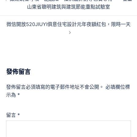
章
山東省聰明建筑與建筑節能重點試驗室
導
覽
微信開放520JIUYI俱意住宅設計元年夜額紅包，限時一天
發佈留言
發佈留言必須填寫的電子郵件地址不會公開。
必填欄位標
示為
*
留言
*