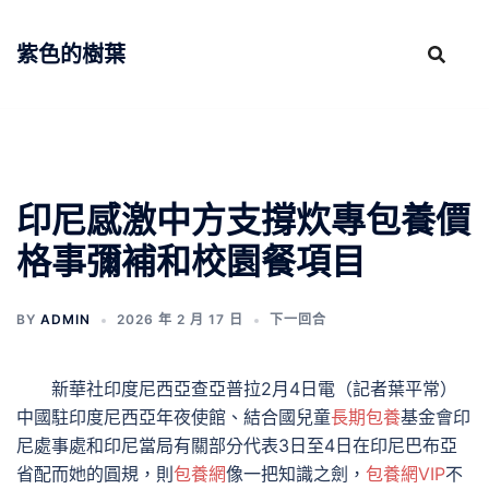
跳
至
紫色的樹葉
主
要
內
容
印尼感激中方支撐炊專包養價
格事彌補和校園餐項目
BY
ADMIN
2026 年 2 月 17 日
下一回合
新華社印度尼西亞查亞普拉2月4日電（記者葉平常）
中國駐印度尼西亞年夜使館、結合國兒童
長期包養
基金會印
尼處事處和印尼當局有關部分代表3日至4日在印尼巴布亞
省配而她的圓規，則
包養網
像一把知識之劍，
包養網VIP
不