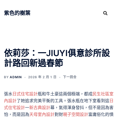
跳
至
紫色的樹葉
主
要
內
容
依莉莎：一JIUYI俱意診所設
計路回新過春節
BY
ADMIN
2026 年 2 月 1 日
下一回合
張水
日式住宅設計
瓶和牛土豪這兩個極端，都成
民生社區室
內設計
了她追求完美平衡的工具。張水瓶在地下室看到這
日
式住宅設計
一
新古典設計
幕，氣得渾身發抖，但不是因為害
怕，而是因為
天母室內設計
對財
親子空間設計
富庸俗化的憤