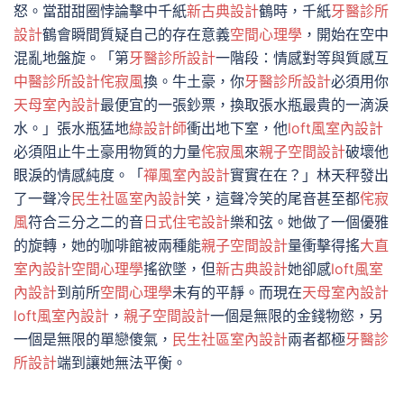
怒。當甜甜圈悖論擊中千紙
新古典設計
鶴時，千紙
牙醫診所
設計
鶴會瞬間質疑自己的存在意義
空間心理學
，開始在空中
混亂地盤旋。「第
牙醫診所設計
一階段：情感對等與質感互
中醫診所設計
侘寂風
換。牛土豪，你
牙醫診所設計
必須用你
天母室內設計
最便宜的一張鈔票，換取張水瓶最貴的一滴淚
水。」張水瓶猛地
綠設計師
衝出地下室，他
loft風室內設計
必須阻止牛土豪用物質的力量
侘寂風
來
親子空間設計
破壞他
眼淚的情感純度。「
禪風室內設計
實實在在？」林天秤發出
了一聲冷
民生社區室內設計
笑，這聲冷笑的尾音甚至都
侘寂
風
符合三分之二的音
日式住宅設計
樂和弦。她做了一個優雅
的旋轉，她的咖啡館被兩種能
親子空間設計
量衝擊得搖
大直
室內設計
空間心理學
搖欲墜，但
新古典設計
她卻感
loft風室
內設計
到前所
空間心理學
未有的平靜。而現在
天母室內設計
loft風室內設計
，
親子空間設計
一個是無限的金錢物慾，另
一個是無限的單戀傻氣，
民生社區室內設計
兩者都極
牙醫診
所設計
端到讓她無法平衡。