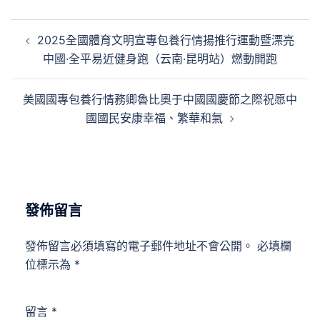
文
2025全國體育文明宣專包養行情揚推行運動暨漂亮
章
中國·全平易近健身跑（云南·昆明站）燃動開跑
導
覽
美國國專包養行情務卿魯比奧于中國國慶節之際祝愿中
國國民安康幸福、繁華和氣
發佈留言
發佈留言必須填寫的電子郵件地址不會公開。
必填欄
位標示為
*
留言
*