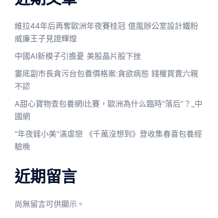
維拉44年后再奪歐洲年夜賽桂冠 億嵐辦公室設計鐵粉
威廉王子見證輝煌
中國AI新模子引擔憂 美股晶片股下挫
婁底副市長貪污台包養價格案:貪欲病態 錢權買賣六親
不認
A甜心寶物查包養網I比賽，歐洲為什么臨時“落后”？_中
國網
“年夜錘小美”演虐戀 《千萬沒想到》登收集春喜包養經
驗晚
近期留言
尚無留言可供顯示。