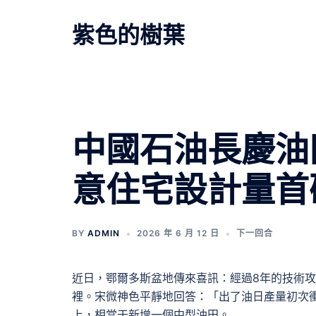
跳
至
紫色的樹葉
主
要
內
容
中國石油長慶油田
意住宅設計量首
BY
ADMIN
2026 年 6 月 12 日
下一回合
近日，鄂爾多斯盆地傳來喜訊：經過8年的技術
裡。宋微神色平靜地回答：「出了油日產量初次衝
上，相當于新增一個中型油田。