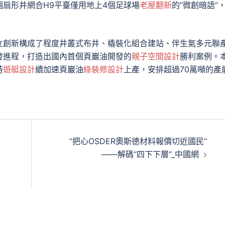
扇形井網合H9平臺僅用地上4個足球場
老屋翻新
的“微創暗語”
立創新構成了程度井叢式布井、橇裝化組合建站、伴生氣多元聯
發進程，打造出國內首個頁巖油開發的
親子空間設計
勝利案例。
持
遊艇設計
續加速頁巖油
綠裝修設計
上產，安排超過70萬噸的產
“把心OSDER奧斯德材料報價切近國民”
——解碼“四下下層”_中國網