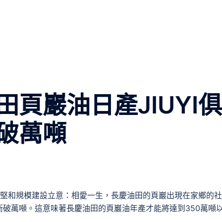
頁巖油日產JIUYI俱
破萬噸
攻堅和規模建設立意：相愛一生，長慶油田的頁巖出現在家鄉的
破萬噸。這意味著長慶油田的頁巖油年產才能將達到350萬噸