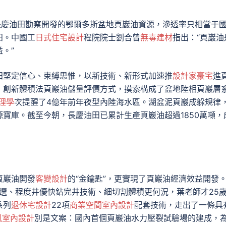
長慶油田勘察開發的鄂爾多斯盆地頁巖油資源，滲透率只相當于
田。中國工
日式住宅設計
程院院士劉合曾
無毒建材
指出：“頁巖油
。”
田堅定信心、束縛思惟，以新技術、新形式加速推
設計家豪宅
進
，創新體積法頁巖油儲量評價方式，摸索構成了盆地陸相頁巖層
理學
次提醒了4億年前年夜型內陸海水區。湖盆泥頁巖成躲規律
源寶庫。截至今朝，長慶油田已累計生產頁巖油超過1850萬噸，
頁巖油開發
客變設計
的“金鑰匙”，更實現了頁巖油經濟效益開發
優選、程度井優快鉆完井技術、細切割體積更何況，葉老師才25
系列
退休宅設計
22項
商業空間室內設計
配套技術，走出了一條具
風室內設計
別是文案：國內首個頁巖油水力壓裂試驗場的建成，