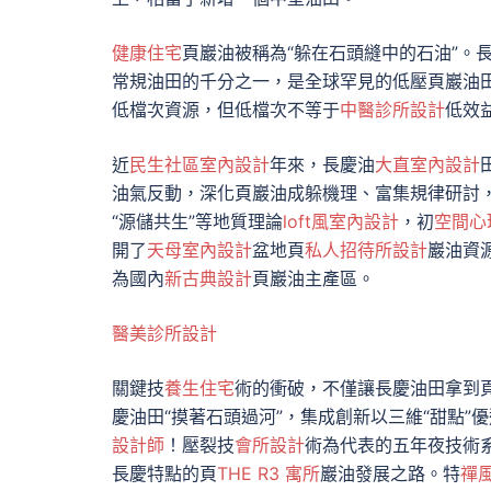
健康住宅
頁巖油被稱為“躲在石頭縫中的石油”。
常規油田的千分之一，是全球罕見的低壓頁巖油
低檔次資源，但低檔次不等于
中醫診所設計
低效益
近
民生社區室內設計
年來，長慶油
大直室內設計
油氣反動，深化頁巖油成躲機理、富集規律研討
“源儲共生”等地質理論
loft風室內設計
，初
空間心
開了
天母室內設計
盆地頁
私人招待所設計
巖油資
為國內
新古典設計
頁巖油主產區。
醫美診所設計
關鍵技
養生住宅
術的衝破，不僅讓長慶油田拿到
慶油田“摸著石頭過河”，集成創新以三維“甜點”
設計師
！壓裂技
會所設計
術為代表的五年夜技術
長慶特點的頁
THE R3 寓所
巖油發展之路。特
禪