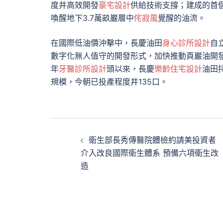
度井高效開發
豪宅設計
供給技術支撐；建成的首個
喚醒地下3.7萬畝巖層中
侘寂風
覺醒的油流。
在國際低油價沖擊中，長慶油田
身心診所設計
自
數字化無人值守的開發形式，加快推動頁巖油開
年
牙醫診所設計
頭以來，長慶
樂齡住宅設計
油田
規模，今朝已投產程度井135口。
文
衛生部長秀傳醫院體檢約請美投資者
章
介入改良國際衛生體系 預備六項衛生改
造
導
覽