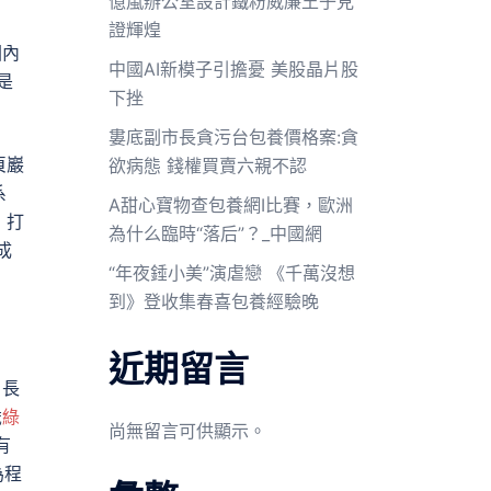
億嵐辦公室設計鐵粉威廉王子見
證輝煌
國內
中國AI新模子引擔憂 美股晶片股
是
下挫
婁底副市長貪污台包養價格案:貪
頁巖
欲病態 錢權買賣六親不認
系
A甜心寶物查包養網I比賽，歐洲
，打
為什么臨時“落后”？_中國網
成
“年夜錘小美”演虐戀 《千萬沒想
到》登收集春喜包養經驗晚
近期留言
。長
歲
綠
尚無留言可供顯示。
有
為程