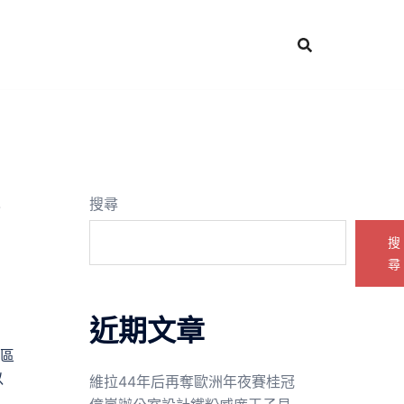
搜尋
搜
尋
近期文章
社區
以
維拉44年后再奪歐洲年夜賽桂冠