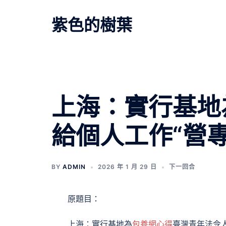
跳
至
紫色的樹葉
主
要
內
容
文
上海：實行基地
章
給個人工作“營
導
覽
BY
ADMIN
2026 年 1 月 29 日
下一回合
原題目：
上海：實行基地為
包養網心得
臺灣青年法令人