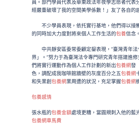
員。部門學員代表及華東政法年夜學志愿者代表
經嚴重破壞了我的空間美學係數！」友了各自的感悟
不少學員表現，依托實行基地，他們得以接觸上
的同時加大力度對將來個人工作生活的
包養
信念
中共靜安區委常委顧定鋆表現，“臺灣青年法令
界」。”努力于為臺灣法令專門研究青年搭建進修
們將實行運動作為個人工作計劃的新出
包養網
發
色，調配成我咖啡館牆壁的灰度百分之五
包養網
和失業創
包養網
業周遭的狀況，充足掌握
包養網
包養感情
張水瓶的
包養金額
處境更糟，當圓規刺入他的藍
包養網車馬費