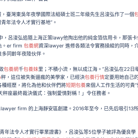
，臺灣東吳年夜學國際法組碩士班二年級先生呂浚弘作了一個
灣青年法令人才實行基地”。
中，呂浚弘追隨上海正策lawy他掏出他的純金箔信用卡，那張卡
r firm
包養網
資深lawyer 進修各類法令實務操縱的同時，
良多同齡年夜陸伙伴。
致
包養網
千
包養妹
里；不積小流，無以成江海。”呂浚弘在22日
p
秤，這位被失衡逼瘋的美學家，已經決
包養行情
定要用她自己
各種經歷，將化為他和伙伴們將
短期包養
來個人工作生活的可貴“
天秤座最終裁決儀式：強制愛情對稱！」令任務者。
er firm 的上海靜安區創建。2016年至今，已先后吸引13
灣青年法令人才實行畢業證書》，呂浚弘等5位學子被評為優良學