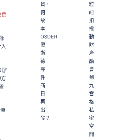
貨，
粒
何
紐
包養
故
扣
本
撬
OSDER
動
像
奧
財
介入
斯
產
德
融
零
會
舉辦
件
到
的方
商
九
營
日
宮
再
格
出
私
所臺
發？
密
空
間