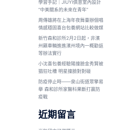
學習手記｜JIUYI俱意室內設計
“中美關系的未來在青年”
周傳雄將在上海年夜舞臺辦個唱
情感穩固喜台包養網站比較做媒
新竹森和診所2月2日起，非濱
州籍車輛進進濱州境內一概勸返
等辦法實行
小沈喜包養經驗陽撞臉金秀賢被
猖狂吐槽 明星撞臉對對碰
防疫停止時——泉山街道眾擎易
舉 森和診所家醫科果斷打贏防
疫戰
近期留言