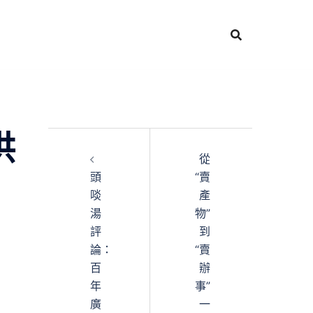
供
從
頭
“賣
啖
產
湯
物”
評
到
論：
“賣
百
辦
年
事”
廣
一