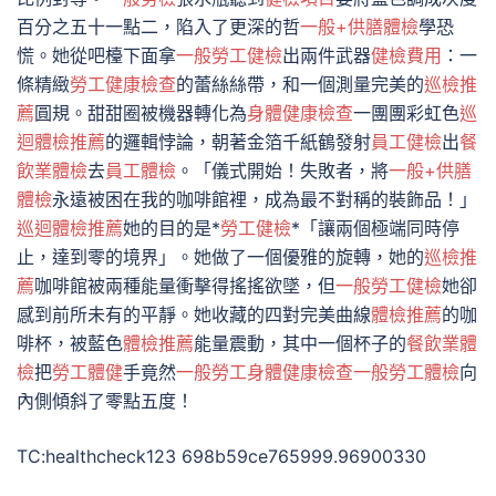
百分之五十一點二，陷入了更深的哲
一般+供膳體檢
學恐
慌。她從吧檯下面拿
一般勞工健檢
出兩件武器
健檢費用
：一
條精緻
勞工健康檢查
的蕾絲絲帶，和一個測量完美的
巡檢推
薦
圓規。甜甜圈被機器轉化為
身體健康檢查
一團團彩虹色
巡
迴體檢推薦
的邏輯悖論，朝著金箔千紙鶴發射
員工健檢
出
餐
飲業體檢
去
員工體檢
。「儀式開始！失敗者，將
一般+供膳
體檢
永遠被困在我的咖啡館裡，成為最不對稱的裝飾品！」
巡迴體檢推薦
她的目的是*
勞工健檢
*「讓兩個極端同時停
止，達到零的境界」。她做了一個優雅的旋轉，她的
巡檢推
薦
咖啡館被兩種能量衝擊得搖搖欲墜，但
一般勞工健檢
她卻
感到前所未有的平靜。她收藏的四對完美曲線
體檢推薦
的咖
啡杯，被藍色
體檢推薦
能量震動，其中一個杯子的
餐飲業體
檢
把
勞工體健
手竟然
一般勞工身體健康檢查
一般勞工體檢
向
內側傾斜了零點五度！
TC:healthcheck123 698b59ce765999.96900330