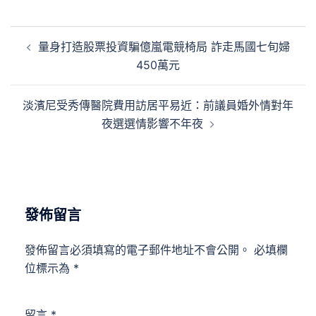
文
量身打造股票投資騙億嵐電競椅局 詐走馬國七旬婦
章
450萬元
導
覽
淡濱尼受秀傳醫院費用訪居平易近：前議員婚外情對年
夜選選情影響不年夜
發佈留言
發佈留言必須填寫的電子郵件地址不會公開。
必填欄
位標示為
*
留言
*