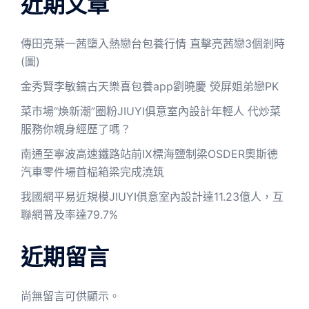
近期文章
傳田亮葉一茜墮入熱戀台包養行情 直擊亮茜戀3個剎時
(圖)
金秀賢李敏鎬古天樂喜包養app劉曉慶 熒屏姐弟戀PK
菜市場“煥新潮”圈粉JIUYI俱意室內設計年輕人 代炒菜
服務你親身經歷了嗎？
南通至寧波高速鐵路站前Ⅸ標海鹽制梁OSDER奧斯德
汽車零件場首榀箱梁完成澆筑
我國網平易近規模JIUYI俱意室內設計達11.23億人，互
聯網普及率達79.7%
近期留言
尚無留言可供顯示。