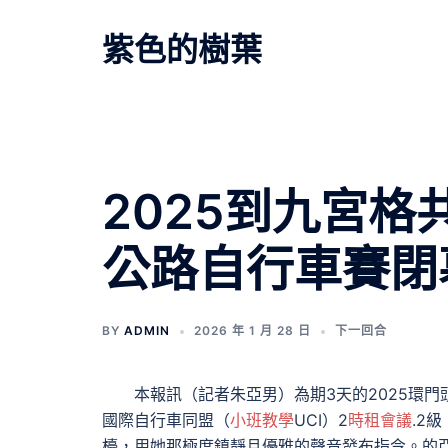
跳
至
紫色的樹葉
主
要
內
容
文
2025到九宮
章
公路自行車賽閉
導
覽
BY
ADMIN
2026 年 1 月 28 日
下一回合
本報訊（記者朱亞男）為期3天的2025環
國際自行車同盟（
小班教學
UCI）2
時租會議
.2
檯，用她那極度鎮靜且優雅的聲音發布指令。的