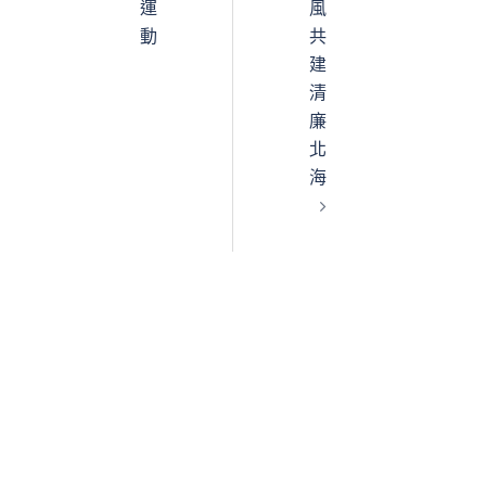
運
風
動
共
建
清
廉
北
海