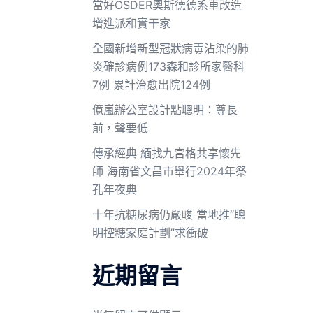
當好OSDER奧斯德德系車改造
增進派和實干家
全國新增新型冠狀病毒沾染的肺
炎確診病例173森和診所家醫科
7例 累計治愈出院124例
億嵐辦公室設計點聰明：尊長
前，聲要低
傳承經典 緬找九宮格共享懷先
師 海南省文昌市舉行2024年祭
孔年夜典
十年抗糖尿病仍嚴峻 當地推“聰
明控糖家庭計劃”求衝破
近期留言