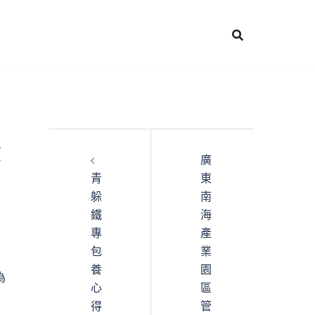
廣
青
東
躲
南
鐵
海
專
產
包
業
養
園
為
心
區
得
管