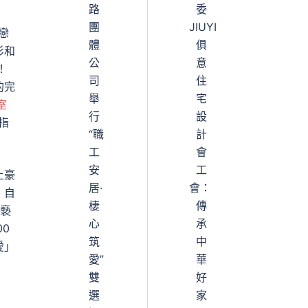
路
委
團
JIUYI
戀
體
俱
衫和
公
意
！
司
住
的完
舉
宅
室
行
設
指
“職
計
工
會
安
工
土豪
居·
會：
、自
棲
傳
褻
心
承
0
筑
中
愛」
愛”
華
雙
好
選
家