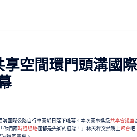
格共享空間環門頭溝國際
幕
門頭溝國際公路自行車賽近日落下帷幕。本次賽事進級
共享會議室
級「你們兩
時租場地
個都是失衡的極端！」林天秤突然跳上
聚會
吧
亞洲巡回賽事。