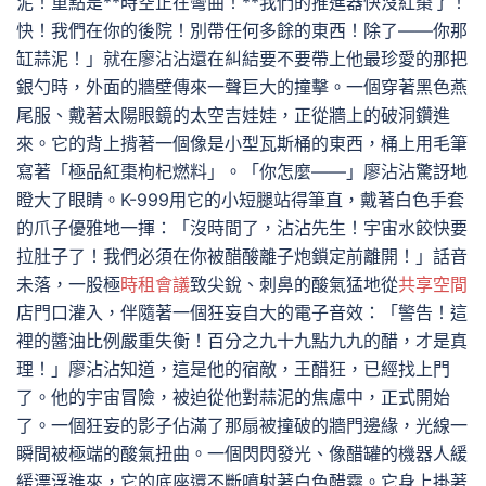
泥！重點是**時空正在彎曲！**我們的推進器快沒紅棗了！
快！我們在你的後院！別帶任何多餘的東西！除了——你那
缸蒜泥！」就在廖沾沾還在糾結要不要帶上他最珍愛的那把
銀勺時，外面的牆壁傳來一聲巨大的撞擊。一個穿著黑色燕
尾服、戴著太陽眼鏡的太空吉娃娃，正從牆上的破洞鑽進
來。它的背上揹著一個像是小型瓦斯桶的東西，桶上用毛筆
寫著「極品紅棗枸杞燃料」。「你怎麼——」廖沾沾驚訝地
瞪大了眼睛。K-999用它的小短腿站得筆直，戴著白色手套
的爪子優雅地一揮：「沒時間了，沾沾先生！宇宙水餃快要
拉肚子了！我們必須在你被醋酸離子炮鎖定前離開！」話音
未落，一股極
時租會議
致尖銳、刺鼻的酸氣猛地從
共享空間
店門口灌入，伴隨著一個狂妄自大的電子音效：「警告！這
裡的醬油比例嚴重失衡！百分之九十九點九九的醋，才是真
理！」廖沾沾知道，這是他的宿敵，王醋狂，已經找上門
了。他的宇宙冒險，被迫從他對蒜泥的焦慮中，正式開始
了。一個狂妄的影子佔滿了那扇被撞破的牆門邊緣，光線一
瞬間被極端的酸氣扭曲。一個閃閃發光、像醋罐的機器人緩
緩漂浮進來，它的底座還不斷噴射著白色醋霧。它身上掛著