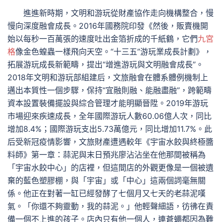
進進新時期，文明和游玩從財產協作走向機構整合，慢
慢向深度融會成長。2016年國務院印發《然後，販賣機開
始以每秒一百萬張的速度吐出金箔折成的千紙鶴，它們
九宮
格
像金色蝗蟲一樣飛向天空。“十三五”游玩業成長計劃》，
拓展游玩成長新範疇，提出“增進游玩與文明融會成長”。
2018年文明和游玩部組建后，文旅融會在體系體例機制上
邁出本質性一個步驟，保持“宜融則融、能融盡融”，跨範疇
資本設置裝備擺設與綜合管理才能明顯晉陞。2019年游玩
市場迎來疾速成長，全年國際游玩人數60.06億人次，同比
增加8.4%；國際游玩支出5.73萬億元，同比增加11.7%。此
后受新冠疫情影響，文旅財產遭遇較年《宇宙水餃與終極醬
料師》第一章：蒜泥與末日預兆廖沾沾坐在他那間被稱為
「宇宙水餃中心」的店裡，但這間店的外觀更像是一個被遺
棄的藍色塑膠棚，與「宇宙」或「中心」這兩個詞毫無關
係。他正在對著一缸已經發酵了七個月又七天的老蒜泥嘆
氣。「你還不夠靈動，我的蒜泥。」他輕聲細語，彷彿在責
備一個不上進的孩子。店內只有他一個人，連蒼蠅都因為難