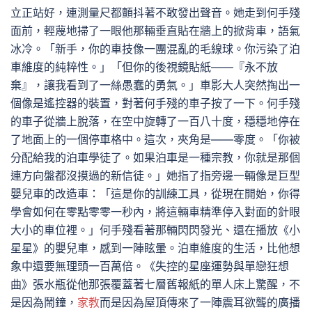
立正站好，連測量尺都顫抖著不敢發出聲音。她走到何手殘
面前，輕蔑地掃了一眼他那輛垂直貼在牆上的掀背車，語氣
冰冷。「新手，你的車技像一團混亂的毛線球。你污染了泊
車維度的純粹性。」「但你的後視鏡貼紙——『永不放
棄』，讓我看到了一絲愚蠢的勇氣。」車影大人突然掏出一
個像是遙控器的裝置，對著何手殘的車子按了一下。何手殘
的車子從牆上脫落，在空中旋轉了一百八十度，穩穩地停在
了地面上的一個停車格中。這次，夾角是——零度。「你被
分配給我的泊車學徒了。如果泊車是一種宗教，你就是那個
連方向盤都沒摸過的新信徒。」她指了指旁邊一輛像是巨型
嬰兒車的改造車：「這是你的訓練工具，從現在開始，你得
學會如何在零點零零一秒內，將這輛車精準停入對面的針眼
大小的車位裡。」何手殘看著那輛閃閃發光、還在播放《小
星星》的嬰兒車，感到一陣眩暈。泊車維度的生活，比他想
象中還要無理頭一百萬倍。《失控的星座運勢與單戀狂想
曲》張水瓶從他那張覆蓋著七層舊報紙的單人床上驚醒，不
是因為鬧鐘，
家教
而是因為屋頂傳來了一陣震耳欲聾的廣播