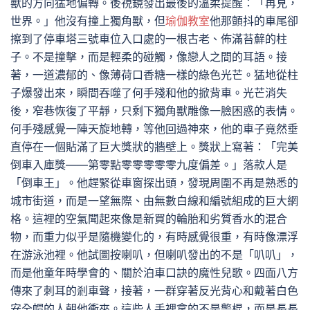
獸的方向猛地偏轉。後視鏡發出最後的溫柔提醒：「再見，
世界。」他沒有撞上獨角獸，但
瑜伽教室
他那顫抖的車尾卻
擦到了停車塔三號車位入口處的一根古老、佈滿苔蘚的柱
子。不是撞擊，而是輕柔的碰觸，像戀人之間的耳語。接
著，一道濃郁的、像薄荷口香糖一樣的綠色光芒。猛地從柱
子爆發出來，瞬間吞噬了何手殘和他的掀背車。光芒消失
後，窄巷恢復了平靜，只剩下獨角獸雕像一臉困惑的表情。
何手殘感覺一陣天旋地轉，等他回過神來，他的車子竟然垂
直停在一個貼滿了巨大獎狀的牆壁上。獎狀上寫著：「完美
倒車入庫獎——第零點零零零零零九度偏差。」落款人是
「倒車王」。他趕緊從車窗探出頭，發現周圍不再是熟悉的
城市街道，而是一望無際、由無數白線和編號組成的巨大網
格。這裡的空氣聞起來像是新買的輪胎和劣質香水的混合
物，而重力似乎是隨機變化的，有時感覺很重，有時像漂浮
在游泳池裡。他試圖按喇叭，但喇叭發出的不是「叭叭」，
而是他童年時學會的、關於泊車口訣的魔性兒歌。四面八方
傳來了刺耳的剎車聲，接著，一群穿著反光背心和戴著白色
安全帽的人朝他衝來。這些人手裡拿的不是警棍，而是長長