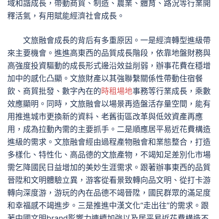
域和諧成長，帶動商貿、制造、農業、體育、路況等行業開
釋活氣，有用賦能經濟社會成長。
文旅融會成長的背后有多重原因。一是經濟轉型進級帶
來主要機會。進進高東西的品質成長階段，依靠地盤財務與
高強度投資驅動的成長形式邊沿效益削弱，辦事花費在穩增
加中的感化凸顯。文旅財產以其強聯繫關係性帶動住宿餐
飲、商貿批發、數字內在的
時租場地
事務等行業成長，乘數
效應顯明。同時，文旅融會以場景再造盤活存量空間，能有
用推進城市更換新的資料、老舊街區改革與低效資產再應
用，成為拉動內需的主要抓手。二是順應居平易近花費構造
進級的需求。文旅融會經由過程產物融會和業態整合，打造
多樣化、特性化、高品德的文旅產物，不竭知足差別化市場
需乞降國民日益增加的美妙生涯需求。跟著辦事東西的品質
晉陞和文明體驗立異，游客從看景致轉向品文明、從打卡游
轉向深度游，游玩的內在品德不竭晉陞，國民群眾的滿足度
和幸福感不竭進步。三是推進中漢文化“走出往”的需求。跟
著中國文明brand影響力連續加強以及居平易近花費構造不