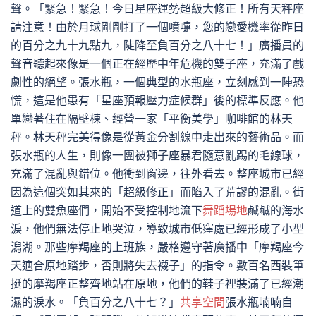
聲。「緊急！緊急！今日星座運勢超級大修正！所有天秤座
請注意！由於月球剛剛打了一個噴嚏，您的戀愛機率從昨日
的百分之九十九點九，陡降至負百分之八十七！」廣播員的
聲音聽起來像是一個正在經歷中年危機的雙子座，充滿了戲
劇性的絕望。張水瓶，一個典型的水瓶座，立刻感到一陣恐
慌，這是他患有「星座預報壓力症候群」後的標準反應。他
單戀著住在隔壁棟、經營一家「平衡美學」咖啡館的林天
秤。林天秤完美得像是從黃金分割線中走出來的藝術品。而
張水瓶的人生，則像一團被獅子座暴君隨意亂踢的毛線球，
充滿了混亂與錯位。他衝到窗邊，往外看去。整座城市已經
因為這個突如其來的「超級修正」而陷入了荒謬的混亂。街
道上的雙魚座們，開始不受控制地流下
舞蹈場地
鹹鹹的海水
淚，他們無法停止地哭泣，導致城市低窪處已經形成了小型
潟湖。那些摩羯座的上班族，嚴格遵守著廣播中「摩羯座今
天適合原地踏步，否則將失去襪子」的指令。數百名西裝筆
挺的摩羯座正整齊地站在原地，他們的鞋子裡裝滿了已經潮
濕的淚水。「負百分之八十七？」
共享空間
張水瓶喃喃自