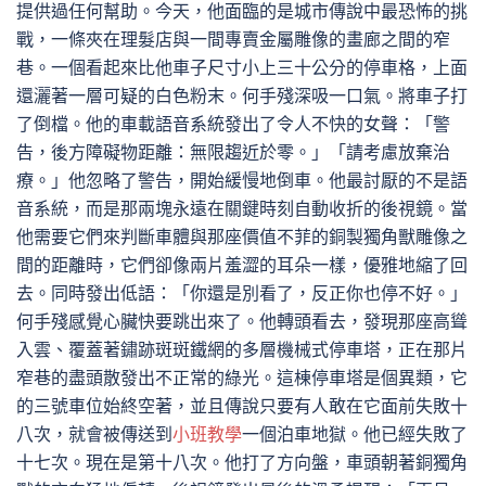
提供過任何幫助。今天，他面臨的是城市傳說中最恐怖的挑
戰，一條夾在理髮店與一間專賣金屬雕像的畫廊之間的窄
巷。一個看起來比他車子尺寸小上三十公分的停車格，上面
還灑著一層可疑的白色粉末。何手殘深吸一口氣。將車子打
了倒檔。他的車載語音系統發出了令人不快的女聲：「警
告，後方障礙物距離：無限趨近於零。」「請考慮放棄治
療。」他忽略了警告，開始緩慢地倒車。他最討厭的不是語
音系統，而是那兩塊永遠在關鍵時刻自動收折的後視鏡。當
他需要它們來判斷車體與那座價值不菲的銅製獨角獸雕像之
間的距離時，它們卻像兩片羞澀的耳朵一樣，優雅地縮了回
去。同時發出低語：「你還是別看了，反正你也停不好。」
何手殘感覺心臟快要跳出來了。他轉頭看去，發現那座高聳
入雲、覆蓋著鏽跡斑斑鐵網的多層機械式停車塔，正在那片
窄巷的盡頭散發出不正常的綠光。這棟停車塔是個異類，它
的三號車位始終空著，並且傳說只要有人敢在它面前失敗十
八次，就會被傳送到
小班教學
一個泊車地獄。他已經失敗了
十七次。現在是第十八次。他打了方向盤，車頭朝著銅獨角