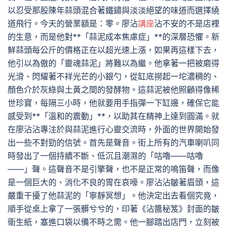
以忍受那股陳年蒜頭混合著鐵鏽與淡淡絕望的味道而選擇繞
道飛行。今天的營業額是：零。廖沾
講座
沾不安的不是店裡
的生意，而是他對**「蒜泥成本焦慮症」**的深層恐懼。新
鮮蒜頭每公斤的價格正在以超光速上漲，如果再這樣下去，
他引以為傲的「靈魂蒜泥」將難以為繼。他拿著一把被磨得
光滑、閃耀著不祥光芒的小銀勺，從缸底撈起一坨濃稠的、
顏色介於灰綠與土黃之間的發酵物。這蒜泥被他照顧得像稀
世珍寶，每隔三小時，他就要用手指彈一下缸邊，確保它能
感受到**「溫和的震動」**，以助其在精神上達到圓滿。就
在廖沾沾專注於與蒜泥進行心靈交流時，外面的世界開始發
出一些不對勁的信號。首先是聲音。街上所有的汽車喇叭同
時發出了一個持續不斷、低沉且潮濕的「咕嚕——咕嚕
——」聲。這聲音不是引擎聲，也不是正常的鳴笛聲，而像
是一個巨大的、消化不良的胃在哀嚎。廖沾沾皺著眉頭，這
嚴重干擾了他蒜泥的「寧靜冥想」。他決定出去看個究竟，
順手從桌上拿了一張髒兮兮的，印著《沾醬秘笈》封面的皺
衛生紙，塞進口袋以備不時之需。他一腳踏出店門，立刻被