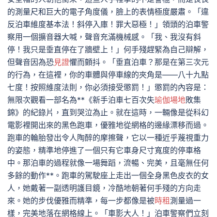
的測量尺和巨大的電子角度儀，臉上的表情極度嚴肅。「違
反泊車維度基本法！斜停入庫！罪大惡極！」領頭的泊車警
察用一個擴音器大喊，聲音充滿機械感。「我、我沒有斜
停！我只是垂直停在了牆壁上！」何手殘趕緊為自己辯解，
但聲音因為恐
見證
懼而顫抖。「垂直泊車？那是在第三次元
的行為，在這裡，你的車體與停車線的夾角是——八十九點
七度！按照維度法則，你必須接受懲罰！」懲罰的內容是：
無限次觀看一部名為**《新手泊車七百次失
瑜伽場地
敗集
錦》的紀錄片，直到哭泣為止。就在這時，一輛像是從科幻
電影裡開出來的黑色跑車，優雅地從網格的邊緣漂移而過。
跑車的輪胎發出令人陶醉的摩擦聲，它以一種近乎蔑視重力
的姿態，精準地停進了一個只有它車身尺寸寬度的停車格
中。那泊車的過程就像一場舞蹈，流暢、完美，且毫無任何
多餘的動作**。跑車的駕駛座上走出一個全身黑色皮衣的女
人，她戴著一副透明護目鏡，冷酷地朝著何手殘的方向走
來。她的步伐優雅而精準，每一步都像是被
時租
測量過一
樣，完美地落在網格線上。「車影大人！」泊車警察們立刻