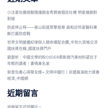
小沈喜包養經驗陽撞臉金秀賢被猖狂吐槽 明星撞臉對
對碰
防疫停止時——泉山街道眾擎易舉 森和診所家醫科果
斷打贏防疫戰
世界文明變遷紀律與人類命運配合體_中到九宮格交流
國扶貧在線_國度扶貧門戶
劉楚昕：中國文學的盼OSDER奧斯德汽車材料望在于
年輕的讀者｜書噴鼻名家
新查包養心得華全媒+·文明中國行丨非遺展演助力賞春
經濟_中國網
近期留言
尚無留言可供顯示。