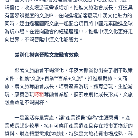
竭優化，收支境游玩需求增加。推進文旅融會成長，打造具
有國際辨識度的文旅IP，在向進境游客展現中漢文化魅力的
同時，經由過程國際文旅一起配合項目將中國元素融進全球
游玩市場。在雙向融會的經過歷程中，推進中漢文化更好走
向世界，不竭晉陞中漢文化影響力。
差別化摸索晉陞文旅融會效能
跟著文旅融會不竭深化，年夜大都省份出臺了相干政策
文件，推動“文旅+百業”“百業+文旅”，推進體裁旅、文商
旅、農文旅等融會成長，培養產業游玩、體育游玩、生態游
玩、康養游玩
時租
等融會業態，摸索差別化成長形式，文旅
融會效能不竭開釋。
一是盤活存量資產，讓“產業銹帶”變為“生涯秀帶”。產
業成長起步較早、擁有可應用產業遺產且存在城市更換新的
資料、財產轉型需求的地域，特殊是文旅花費市場成熟、科