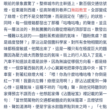
眼前的景象震驚了。整條城市的主幹道上，數百個交通信號
燈，從東邊到西邊，從高架橋到巷弄口
舞蹈教室
，全部變成
了綠燈。它們不是交替閃爍，而是固定在「通行」的狀態，
同時，每一個燈箱都發出了那種「咕嚕咕嚕」的聲音，並且
有一層淡淡的、熱氣騰騰的白霧從燈箱的頂部冒出，散發出
一種難以名狀的——麵粉蒸煮過頭的氣味。「麵粉焦慮？還
是過度發酵？」廖沾沾是個醬料學家，對所有食物相關的氣
味都極度敏感。他聞出來了，這是一種只有在極度巨大的麵
團因為壓力過大而散發出的氣味。街上的行人陷入了混亂。
汽車不知道該走還是該停，因為無論從哪個方向看，都是綠
燈。一個穿著西裝的男人小心翼翼地把車停在路中央，搖下
車窗，對著紅綠燈大喊：「喂！你為什麼咕嚕咕嚕？你倒是
紅一下啊！我要向左轉！綠燈沒用啊！」廖沾沾感覺到一陣
心悸。這種氣味，這種不祥的「咕嚕」聲，與他兒時聽到的
家傳預言不謀而合。他想起家傳《沾醬秘笈》裡記載的第一
句：「當世間萬物的交通都被麵皮的氣味籠罩，且燈號恒
綠、聲如湯沸時，便是宇宙水餃臨界點到來之時。」「七點