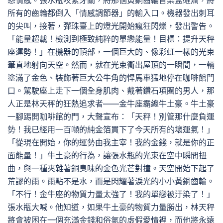
戀情感。張水瓶咬緊牙關，將那個黃銅齒輪音樂盒砸爛，將
所有的齒輪都倒入「情感調節器」的輸入口。機器發出刺耳
的尖叫，接著，彈珠臺上的燈光開始瘋狂閃爍，發出警告。
「能量超載！檢測到極致純粹的單戀能量！目標：提升天秤
座運勢！」在機器的頂部，一個巨大的、像彩虹一樣的光束
筆直地射向天空。然而，就在光束衝出屋頂的一瞬間，一輛
塗滿了金色、裝飾著巨大公牛角的悍馬車猛地停在咖啡館門
口。駕駛座上走下一個全身肌肉、戴著鑽石項圈的男人，那
人正是林天秤的狂熱追求者——金牛座霸總牛土豪。牛土豪
一腳踢開咖啡館的門，大聲宣布：「天秤！別管那什麼負運
勢！我已經用一百噸的純金箔買下了今天所有的壞運氣！」
「從現在開始，你的運勢由我主宰！我的金錢，就是你的正
面能量！」牛土豪的行為，讓張水瓶的光束在空中瞬間扭
曲，與一種夾雜著銅臭味的金色光芒對撞。天空開始下起了
荒謬的雨。雨點不是水，而是閃耀著淚光的小小黃銅齒輪。
「不行！金牛座的物質力量太強了！我的單戀被汙染了！」
張水瓶大喊。他知道，如果牛土豪的物質力量勝出，林天秤
將會被困在一個充滿金錢和俗氣的虛假愛情裡，而他將永遠