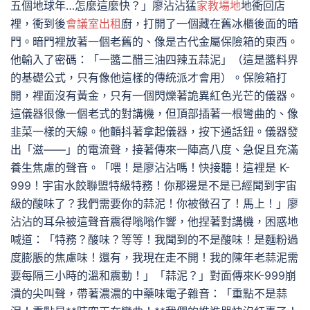
五個地球年…怎麼這麼快？」廖沾沾猛
家教場地
地衝回店
裡，衝到後
會議室出租
廚，打開了一個藏在舊冰櫃後面的暗
門。暗門裡放著一個老舊的、像是古代金屬保險箱的東西。
他輸入了密碼：「一醬二醋三油四辣五蒜泥」（這是醬料界
的基礎公式，只有像他這樣的傳統派才會用）。保險箱打
開，裡面沒有黃金，只有一個閃爍著詭異紅色光芒的儀器。
這儀器很像一個老式的對講機，但頂部插著一根彎曲的、像
韭菜一樣的天線。他顫抖著拿起儀器，按下通話鈕。儀器發
出「滋——」的電流聲，接著傳來一陣高八度、急促且充滿
養生焦慮的聲音。「喂！是廖沾沾嗎！快接聽！這裡是 K-
999！宇宙水餃聯盟特級特務！你那邊是不是已經聞到宇宙
級的酸味了？我們需要你的蒜泥！你被徵召了！馬上！」廖
沾沾的耳朵被這聲音震得嗡嗡作響，他捏著對講機，困惑地
喊道：「特務？酸味？等等！我聞到的不是酸味！是麵粉過
度膨脹的焦慮味！還有，我現在走不開！我的陳年老蒜泥需
要每隔三小時的溫和震動！」「蒜泥？」對面傳來K-999崩
潰的尖叫聲，帶著濃濃的中藥味電子雜音：「重點不是蒜