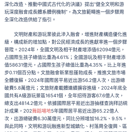
深化改造、推動中國式古代化的決議》提出“健全文明和游
玩深度融會成長體系體例機制”，為文旅範疇進一個步驟周
全深化改造供給了指引。
文明財產和游玩業彼此滲入融會，增進財產構造優化進
級，構成新的增加點，對公民經濟成長的進獻率進一個步驟
晉陞。2024年，全國文明及相干財產增添值62094億元，
占國際生孩子總值比重為4.61%；全國游玩及相干財產增添
值58631億元，占國際生孩子總值比重為4.35%，比上年進
步0.11個百分點。文旅融會新業態蓬勃成長，推進文旅市場
全體復蘇，2024年國際居平易近出游56.2億人次，出游總
破費5.8萬億元；文旅財產載體連續擴容進級，2024年底全
國共有A級游玩景區16541個，全年招待游客67.6億人次，
總支出4814.2億元。依據國際居平易近出游抽樣查詢拜訪統
計成果，202
舞蹈場地
5年國際居平易近出游65.22億人
次，出游總破費6.30萬億元，同比分辨增加16.2%、9.5%。
與此同時，文明和游玩融進新型城鎮化、村落周全復興、區