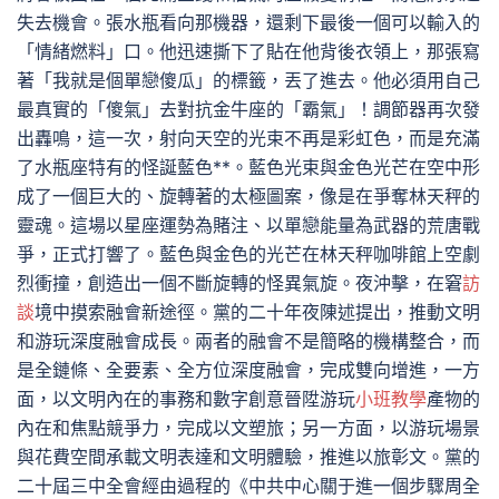
失去機會。張水瓶看向那機器，還剩下最後一個可以輸入的
「情緒燃料」口。他迅速撕下了貼在他背後衣領上，那張寫
著「我就是個單戀傻瓜」的標籤，丟了進去。他必須用自己
最真實的「傻氣」去對抗金牛座的「霸氣」！調節器再次發
出轟鳴，這一次，射向天空的光束不再是彩虹色，而是充滿
了水瓶座特有的怪誕藍色**。藍色光束與金色光芒在空中形
成了一個巨大的、旋轉著的太極圖案，像是在爭奪林天秤的
靈魂。這場以星座運勢為賭注、以單戀能量為武器的荒唐戰
爭，正式打響了。藍色與金色的光芒在林天秤咖啡館上空劇
烈衝撞，創造出一個不斷旋轉的怪異氣旋。夜沖擊，在窘
訪
談
境中摸索融會新途徑。黨的二十年夜陳述提出，推動文明
和游玩深度融會成長。兩者的融會不是簡略的機構整合，而
是全鏈條、全要素、全方位深度融會，完成雙向增進，一方
面，以文明內在的事務和數字創意晉陞游玩
小班教學
產物的
內在和焦點競爭力，完成以文塑旅；另一方面，以游玩場景
與花費空間承載文明表達和文明體驗，推進以旅彰文。黨的
二十屆三中全會經由過程的《中共中心關于進一個步驟周全