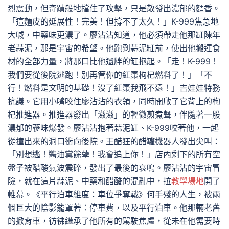
烈震動，但奇蹟般地擋住了攻擊，只是散發出濃郁的麵香。
「這麵皮的延展性！完美！但撐不了太久！」K-999焦急地
大喊，中藥味更濃了。廖沾沾知道，他必須帶走他那缸陳年
老蒜泥，那是宇宙的希望。他跑到蒜泥缸前，使出他搬運食
材的全部力量，將那口比他還胖的缸抱起。「走！K-999！
我們要從後院逃跑！別再管你的紅棗枸杞燃料了！」「不
行！燃料是文明的基礎！沒了紅棗我飛不遠！」吉娃娃特務
抗議。它用小嘴咬住廖沾沾的衣領，同時開啟了它背上的枸
杞推進器。推進器發出「滋滋」的輕微煎煮聲，伴隨著一股
濃郁的蔘味爆發。廖沾沾抱著蒜泥缸、K-999咬著他，一起
從撞出來的洞口衝向後院。王醋狂的醋罐機器人發出尖叫：
「別想逃！醬油黨餘孽！我會追上你！」店內剩下的所有空
盤子被醋酸氣波震碎，發出了最後的哀鳴。廖沾沾的宇宙冒
險，就在這片蒜泥、中藥和醋酸的混亂中，拉
教學場地
開了
帷幕。《平行泊車維度：車位爭奪戰》何手殘的人生，被兩
個巨大的陰影籠罩著：停車費，以及平行泊車。他那輛老舊
的掀背車，彷彿繼承了他所有的駕駛焦慮，從未在他需要時