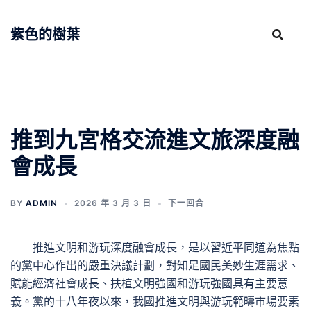
跳
至
紫色的樹葉
主
要
內
容
推到九宮格交流進文旅深度融
會成長
BY
ADMIN
2026 年 3 月 3 日
下一回合
推進文明和游玩深度融會成長，是以習近平同道為焦點
的黨中心作出的嚴重決議計劃，對知足國民美妙生涯需求、
賦能經濟社會成長、扶植文明強國和游玩強國具有主要意
義。黨的十八年夜以來，我國推進文明與游玩範疇市場要素