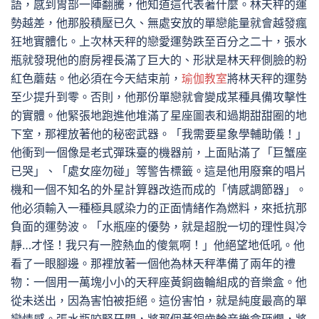
語，感到胃部一陣翻騰，他知道這代表著什麼。林天秤的運
勢越差，他那股積壓已久、無處安放的單戀能量就會越發瘋
狂地實體化。上次林天秤的戀愛運勢跌至百分之二十，張水
瓶就發現他的廚房裡長滿了巨大的、形狀是林天秤側臉的粉
紅色蘑菇。他必須在今天結束前，
瑜伽教室
將林天秤的運勢
至少提升到零。否則，他那份單戀就會變成某種具備攻擊性
的實體。他緊張地跑進他堆滿了星座圖表和過期甜甜圈的地
下室，那裡放著他的秘密武器。「我需要星象學輔助儀！」
他衝到一個像是老式彈珠臺的機器前，上面貼滿了「巨蟹座
已哭」、「處女座勿碰」等警告標籤。這是他用廢棄的唱片
機和一個不知名的外星計算器改造而成的「情感調節器」。
他必須輸入一種極具感染力的正面情緒作為燃料，來抵抗那
負面的運勢波。「水瓶座的優勢，就是超脫一切的理性與冷
靜…才怪！我只有一腔熱血的傻氣啊！」他絕望地低吼。他
看了一眼腳邊。那裡放著一個他為林天秤準備了兩年的禮
物：一個用一萬塊小小的天秤座黃銅齒輪組成的音樂盒。他
從未送出，因為害怕被拒絕。這份害怕，就是純度最高的單