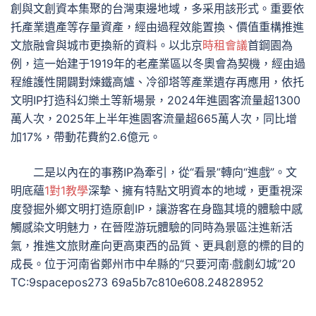
創與文創資本集聚的台灣東邊地域，多采用該形式。重要依
托產業遺產等存量資產，經由過程效能置換、價值重構推進
文旅融會與城市更換新的資料。以北京
時租會議
首鋼園為
例，這一始建于1919年的老產業區以冬奧會為契機，經由過
程維護性開闢對煉鐵高爐、冷卻塔等產業遺存再應用，依托
文明IP打造科幻樂土等新場景，2024年進園客流量超1300
萬人次，2025年上半年進園客流量超665萬人次，同比增
加17%，帶動花費約2.6億元。
二是以內在的事務IP為牽引，從“看景”轉向“進戲”。文
明底蘊
1對1教學
深摯、擁有特點文明資本的地域，更重視深
度發掘外鄉文明打造原創IP，讓游客在身臨其境的體驗中感
觸感染文明魅力，在晉陞游玩體驗的同時為景區注進新活
氣，推進文旅財產向更高東西的品質、更具創意的標的目的
成長。位于河南省鄭州市中牟縣的“只要河南·戲劇幻城”20
TC:9spacepos273 69a5b7c810e608.24828952