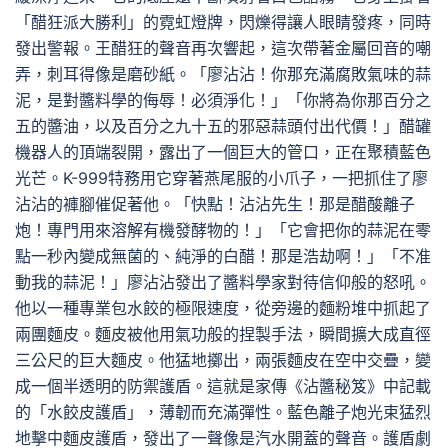
「醋狂派大勝利」的霓虹燈牌，閃爍得讓人眼睛發疼，同時
發出警報。王醋狂的聲音再次響起，這次帶著金屬回音的嘲
弄，刺耳得像是磨砂紙。「廖沾沾！你那充滿腐敗氣味的蒜
泥，是對醬料學的侮辱！必須淨化！」「你將為你那百分之
五的醬油，以及百分之九十五的邪惡蒜頭付出代價！」醋罐
機器人的頂端裂開，露出了一個巨大的管口，正在聚積藍色
光芒。K-999特務用它穿著燕尾服的小爪子，一把抓住了廖
沾沾的褲腳催促著他。「快點！沾沾先生！那是醋酸離子
炮！專門用來溶解有機發酵物的！」「它會把你的蒜泥在零
點一秒內變成無菌的、純淨的白醋！那是浩劫啊！」「不准
動我的蒜泥！」廖沾沾發出了醬料學家對待信仰般的怒吼。
他以一種專業包水餃的極限速度，從旁邊的麵粉堆中抓起了
兩團麵皮。麵皮被他用氣功般的捏製手法，瞬間擴大成直徑
三公尺的巨大麵皮。他猛地擲出，兩張麵皮在空中交疊，變
成一個半透明的防禦護盾。這就是家傳《沾醬秘笈》中記載
的「水餃皮護盾」，薄韌而充滿彈性。藍色離子炮光束猛烈
地擊中麵皮護盾，發出了一聲像是汽水開蓋的聲音。護盾劇