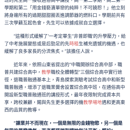
班的先生高一接收通俗高中講授，高一第二學期、高二第一
學期和第二「用金錢褻瀆單戀的純粹！不可饒恕！」他立刻
將身邊所有的過期甜甜圈丟進調節器的燃料口。學期前共有
三次學籍互起色會，先生可以依據成就自立選擇。
“這種形式緩解了‘一考定畢生’‘非普即職’的升學壓力，給
了中考施展變態或是后勁足的先
時租
生補充遺憾的機遇，也
緩解了良多家長的分流焦炙。”該擔任人說。
近年來，依照山東省提出的“中職開辦綜合高中部，職
普共建綜合高中，
教學
職校全體轉型”三個綜合高中實行途
徑，退職普融通基本上，青島摸索測驗考試綜合高中和新型
職普融通，增添了退職業黌舍設置綜合高中班，在通俗高中
開設新型職普融通班的講授形式，最年夜限制完成資本共
享，跨校兼顧，賜與先生更多選擇的機
教學場地
遇和更高東
西的品質的教導。
“課業并不而現在，一個是無限的金錢物慾，另一個是