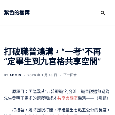
跳
至
紫色的樹葉
主
要
內
容
打破職普鴻溝，“一考”不再
“定畢生到九宮格共享空間”
BY
ADMIN
2026 年 1 月 18 日
下一回合
原題目：面臨曩昔“非普即職”的分流，職普融通無疑為
先生發明了更多的選擇和成才
共享會議室
機遇——（引題）
打接著，她將圓規打開，準確量出七點五公分的長度，