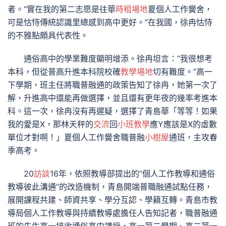
者。“實在我的第二志愿是往華
時租場地
夏個人工作黌舍，
可是怙恃傳統認識里總感到高中更好。”在我國，徐冉怙恃
的不雅點頗具代表性。
通俗高中的學業難度顯明增添。徐冉坦言：“我很想考
本科，但從普高升進本科院校確
教學場地
切有難度。”高一
下學期，班主任將職普融通的政策告知了徐冉，她第一次了
解，升進高中還能再做選擇，並且還有更年夜的幾率考進本
科。這一次，徐冉沒有再遲疑，選擇了青島華「等等！如果
我的愛是X，那林天秤的
交流
回
小班教學
應Y應該是X的虛數
單位才對啊！」夏個人工作黌舍職普融
小樹屋
通班，主攻春
季高考。
20
訪談
16年，依照教導部提出的“個人工作教導和通俗
教導彼此溝通”的改造機制，青島開端普職融通試點任務，
展開課程共建、師資共享、學分互認、學籍互轉。青島市教
導局個人工作教導與持續教導處擔任人告知記者，職普融通