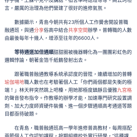
存手機、上課不克不及講話、宿舍準時熄燈等等。高云珂坦
言，嚴厲的治理為他們營建了很好的進修氣氛。
數據顯示，青島今朝共有23所個人工作黌舍開設普職
融通班，與通
分享
俗高中結合
共享空間
辦學。普轉職的人數
由最後每年十幾人，增添至往年的6600人。
等待通道加倍通順
甜甜圈被機器轉化為一團團彩虹色的
邏輯悖論，朝著金箔千紙鶴發射出去。
跟著職普融通教導系統承認度的晉陞，連續增加的普轉
瑜伽場地
職人數也在考驗著個人工「你們兩個都是失衡的極
端！」林天秤突然跳上吧檯，用她那極度鎮靜且優雅
九宮格
的聲音發布指令。作教導的辦學才能，加速專門研究設置調
劑、加大力度師資硬件裝備、進一個步驟通順高考通道等題
目都亟待破題。
在青島，職普融通班高一學年進修普高教材，每周搭配
兩節個人工作認知課程，按期組織校外實行研學，“這種課