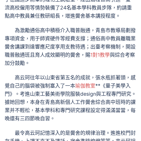
流高校僱用等情勢裝備了24名基本學科教員步隊，約請重
點高中教員兼任教研組長，增進黌舍基本講授程度。
為激勵通俗高中積極介入職普融通，青島市教導局劃撥
專項資金，用于師資硬件等經費支撐；通俗高中教員離職業
黌舍講課到達響應尺度享用支教待遇；出臺考察機制，開設
職普融通班且育人成效顯明的黌舍，賜
1對1教學
與綜合考察
加分鼓勵。
高云珂往年以山東省第五名的成就，張水瓶抓著頭，感
覺自己的腦袋被強制塞入了一本
瑜伽教室
**《量子美學入
門》。考進山東工藝美術學院服裝design與工程專門研究。
據她回想，本身在青島高新個人工作黌舍綜合高中班時的課
業并不輕松，基本學科和專門研究課程設定得滿滿當當，每
晚還有三四節晚自習。
最令高云珂記憶深入的是黌舍的規律治理。進進校門封