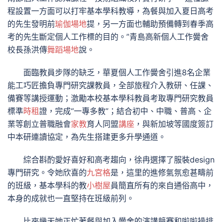
程設置一方面可以打牢基本學科教導，為餐與加入夏日高考
的先生發明前
瑜伽場地
提，另一方面也輔助預備轉到春季高
考的先生斷定個人工作標的目的。”青島高新個人工作黌舍
校長孫洪傳
舞蹈場地
說。
面臨教員步隊的缺乏，華夏個人工作黌舍引進8名企業
能工巧匠擔負專門研究課教員，全部旅程介入教研、任課、
備賽等講授運動；激勵本校基本學科教員考取專門研究教員
標準
時租
證，完成“一專多教”；結合初中、中職、普高、企
業等創立普職融會
家教
育人同盟
講座
，與新加坡等國度簽訂
中本研連讀協定，為先生搭建更多升學通道。
綜合斟酌愛好喜好和高考趨向，徐冉選擇了服裝design
專門研究。令她欣喜的
九宮格
是，這里的進修氣氛愈甚疇前
的班級，基本學科的教
小樹屋
員簡直所有的來自通俗高中，
本身的成就也一直堅持在班級前列。
比來幾天她正忙著餐與加入黌舍的演講競賽和啦啦操排