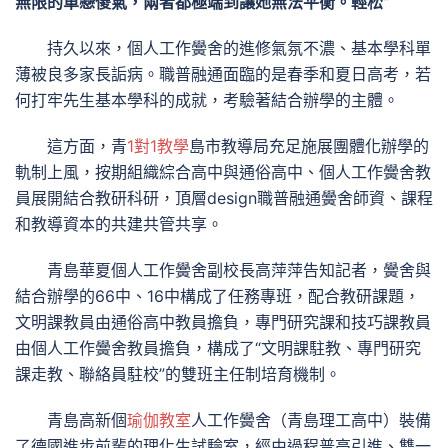
無限的單戀傻氣，兩者都極端到讓她無法平衡。輕松”
持久以來，個人工作黌舍的進修氣氛不濃、基本學科單
薄被良多家長詬病。職普融通面臨的是春季和夏日高考，若
何打牢先生基本學科的成就，考驗著結合辦學的主體。
這方面，青
1對1教學
島市教導局充足施展團體化辦學的
軌制上風，按期組織綜合高中與通俗高中、個人工作黌舍教
員展開結合教研科研，頂層design職普融通黌舍師資、課程
和教導資本的共建共管共享。
青島華夏個人工作黌舍副校長高萍萍告知記者，黌舍與
結合辦學的66中、16中構成了任務專班，配合教研課題，
文明課教員由通俗高中教員擔負，專門研究課和技巧課教員
由個人工作黌舍教員擔負，構成了“文明課駐教、專門研究
課走教、聯絡員駐校”的雙班主任制培育機制。
青島高新個
瑜伽教室
人工作黌舍（青島理工高中）裝備
了德國進步前輩的理化生試驗室，經由過程普高引進、雙一