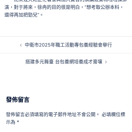
演，對于將來，徐冉的目的很是明白，“想考取公辦本科，
還得再加把勁兒”。
文
中衛市2025年職工活動專包養經驗會舉行
章
導
搭建多元舞臺 台包養網培養成才膏壤
覽
發佈留言
發佈留言必須填寫的電子郵件地址不會公開。
必填欄位標
示為
*