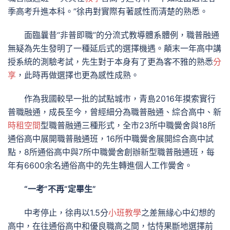
季高考升進本科。”徐冉對實際有著感性而清楚的熟悉。
面臨曩昔“非普即職”的分流式教導體系體例，職普融通
無疑為先生發明了一種延后式的選擇機遇。顛末一年高中講
授系統的測驗考試，先生對于本身有了更為客不雅的熟悉
分
享
，此時再做選擇也更為感性成熟。
作為我國較早一批的試點城市，青島2016年摸索實行
普職融通，成長至今，曾經細分為職普融通、綜合高中、新
時租空間
型職普融通三種形式，全市23所中職黌舍與18所
通俗高中展開職普融通班，16所中職黌舍展開綜合高中試
點，8所通俗高中與7所中職黌舍創辦新型職普融通班，每
年有6600余名通俗高中的先生轉進個人工作黌舍。
“一考”不再“定畢生”
中考停止，徐冉以1.5分
小班教學
之差無緣心中幻想的
高中，在往通俗高中和優良職高之間，怙恃果斷地選擇前