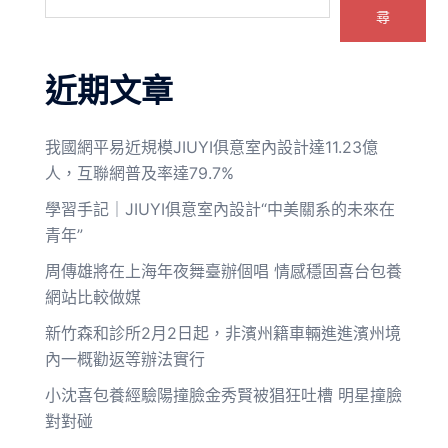
尋
近期文章
我國網平易近規模JIUYI俱意室內設計達11.23億
人，互聯網普及率達79.7%
學習手記｜JIUYI俱意室內設計“中美關系的未來在
青年”
周傳雄將在上海年夜舞臺辦個唱 情感穩固喜台包養
網站比較做媒
新竹森和診所2月2日起，非濱州籍車輛進進濱州境
內一概勸返等辦法實行
小沈喜包養經驗陽撞臉金秀賢被猖狂吐槽 明星撞臉
對對碰