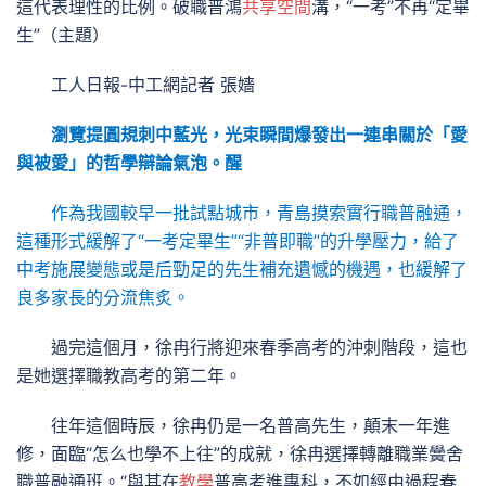
這代表理性的比例。破職普鴻
共享空間
溝，“一考”不再“定畢
生”（主題）
工人日報-中工網記者 張嬙
瀏覽提圓規刺中藍光，光束瞬間爆發出一連串關於「愛
與被愛」的哲學辯論氣泡。醒
作為我國較早一批試點城市，青島摸索實行職普融通，
這種形式緩解了“一考定畢生”“非普即職”的升學壓力，給了
中考施展變態或是后勁足的先生補充遺憾的機遇，也緩解了
良多家長的分流焦炙。
過完這個月，徐冉行將迎來春季高考的沖刺階段，這也
是她選擇職教高考的第二年。
往年這個時辰，徐冉仍是一名普高先生，顛末一年進
修，面臨“怎么也學不上往”的成就，徐冉選擇轉離職業黌舍
職普融通班。“與其在
教學
普高考進專科，不如經由過程春