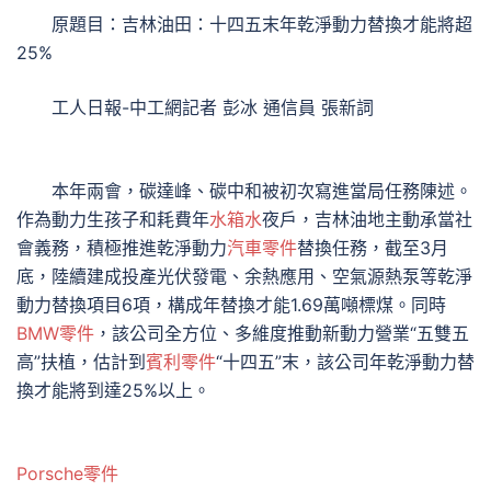
原題目：吉林油田：十四五末年乾淨動力替換才能將超
25%
工人日報-中工網記者 彭冰 通信員 張新詞
本年兩會，碳達峰、碳中和被初次寫進當局任務陳述。
作為動力生孩子和耗費年
水箱水
夜戶，吉林油地主動承當社
會義務，積極推進乾淨動力
汽車零件
替換任務，截至3月
底，陸續建成投產光伏發電、余熱應用、空氣源熱泵等乾淨
動力替換項目6項，構成年替換才能1.69萬噸標煤。同時
BMW零件
，該公司全方位、多維度推動新動力營業“五雙五
高”扶植，估計到
賓利零件
“十四五”末，該公司年乾淨動力替
換才能將到達25%以上。
Porsche零件