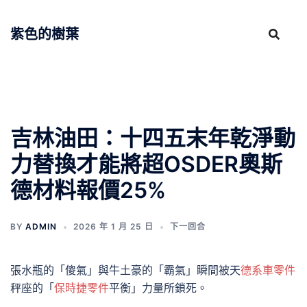
跳
至
紫色的樹葉
主
要
內
容
吉林油田：十四五末年乾淨動
力替換才能將超OSDER奧斯
德材料報價25%
BY
ADMIN
2026 年 1 月 25 日
下一回合
張水瓶的「傻氣」與牛土豪的「霸氣」瞬間被天
德系車零件
秤座的「
保時捷零件
平衡」力量所鎖死。