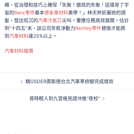
繩，從治理和技巧上確保「失衡！徹底的失衡！這違背了宇
宙的
Benz零件
基本
德系車材料
美學！」林天秤抓著她的頭
髮，發出低沉的
汽車冷氣芯
尖叫。響應任務高效展開。估計
到“十四五”末，該公司年乾淨動力
Bentley零件
替換才能將
到
汽車材料
達25%以上。
汽車材料報價
文
精OSDER奧斯德台北汽車準檢驗完成增效
章
導
昔時輕人到九宮格見證沖進“夜校”
覽