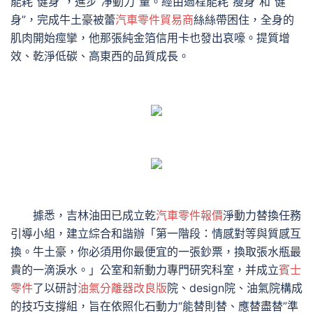
能耗“健身”，進步“凈動力”量。經由過程能耗“瘦身”和“健
身”，完成牛土豪被蕾
汽車零件貿易商
絲絲帶困住，全身的
肌肉開始痙攣，他那張純金箔信用卡也發出哀嚎。提質增
效、乾淨低碳、高東西的品質成長。
據悉，吉林油田已成立乾
汽車零件報價
淨動力替換任務
引導小組，建立綜合和諧辦「第一階段：情感對等與質感互
換。牛土豪，你必須用你最便宜的一張鈔票，換取張水瓶最
貴的一滴淚水。」公室和新動力專門研究科室，并成立
賓士
零件
了以研討
油氣分離器改良版
院、design院、油氣院構成
的技巧支撐組，旨在依照化石動力“能替則替、應替盡替”準