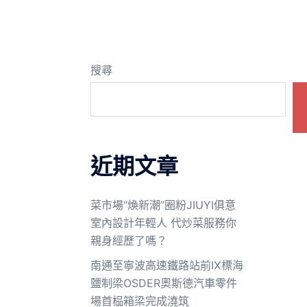
搜尋
近期文章
菜市場“煥新潮”圈粉JIUYI俱意
室內設計年輕人 代炒菜服務你
親身經歷了嗎？
南通至寧波高速鐵路站前Ⅸ標海
鹽制梁OSDER奧斯德汽車零件
場首榀箱梁完成澆筑