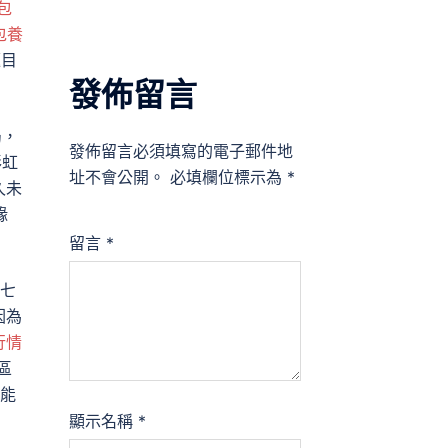
包
包養
題目
發佈留言
局，
發佈留言必須填寫的電子郵件地
彩虹
址不會公開。
必填欄位標示為
*
久未
緣
留言
*
隔七
因為
行情
區
有能
顯示名稱
*