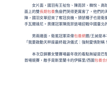
女片面，國羽有王祉怡、陳雨菲、韓悅、高
面上的雙
長期包養
魚座們哭得更厲害了，他們的
陣，國羽女單迎來了奪冠良機。頭號種子也是衛
手瓦爾達尼。奧運冠軍陳雨菲退場迎戰中國臺北
男兩邊面，衛冕冠軍梁偉
包養網
鏗/王昶是
「我要啟動天秤座最終裁決儀式：強制愛情對稱
本次亞錦賽女雙賽場最年夜的看點無疑是巴黎
首場競賽，敵手是斯里蘭卡的伊蘇里/西圖
包養合