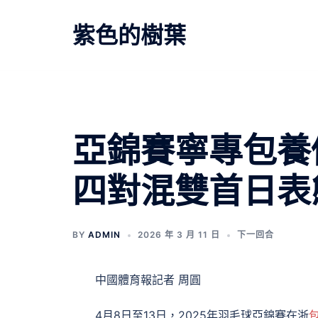
跳
至
紫色的樹葉
主
要
內
容
文
亞錦賽寧專包養
章
四對混雙首日表
導
覽
BY
ADMIN
2026 年 3 月 11 日
下一回合
中國體育報記者 周圓
4月8日至13日，2025年羽毛球亞錦賽在浙