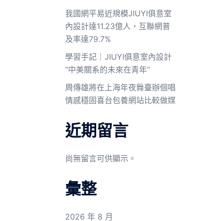
我國網平易近規模JIUYI俱意室
內設計達11.23億人，互聯網普
及率達79.7%
學習手記｜JIUYI俱意室內設計
“中美關系的未來在青年”
周傳雄將在上海年夜舞臺辦個唱
情感穩固喜台包養網站比較做媒
近期留言
尚無留言可供顯示。
彙整
2026 年 8 月