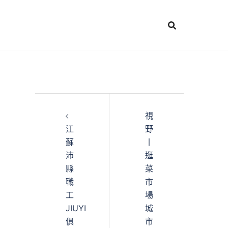
視
江
野
蘇
丨
沛
逛
縣
菜
職
市
工
場
JIUYI
城
俱
市