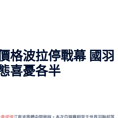
價格波拉停戰幕 國羽
態喜憂各半
包養感情
江寧波奧體中間舉辦。本次亞錦賽相當于世界羽聯超等