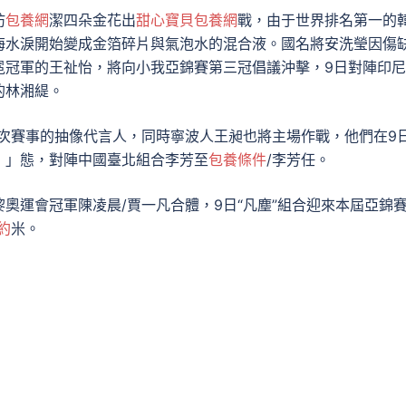
昉
包養網
潔四朵金花出
甜心寶貝包養網
戰，由于世界排名第一的
海水淚開始變成金箔碎片與氣泡水的混合液。國名將安洗瑩因傷
冕冠軍的王祉怡，將向小我亞錦賽第三冠倡議沖擊，9日對陣印
的林湘緹。
本次賽事的抽像代言人，同時寧波人王昶也將主場作戰，他們在9
！」態，對陣中國臺北組合李芳至
包養條件
/李芳任。
奧運會冠軍陳凌晨/賈一凡合體，9日“凡塵”組合迎來本屆亞錦
約
米。