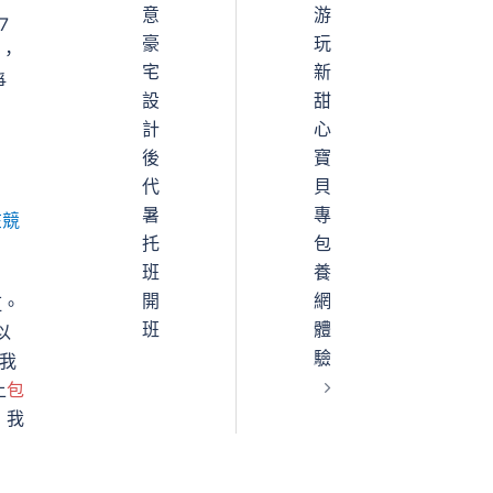
意
游
7
豪
玩
，
宅
新
爭
設
甜
計
心
後
寶
代
貝
暑
專
在競
托
包
班
養
開
網
紅。
班
體
以
驗
我
上
包
，我