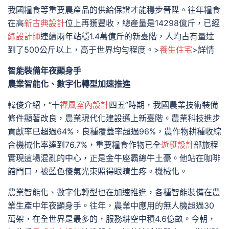
我國糧食等重要農產品的供給保證才能穩步晉陞。往年糧食
在高
新古典設計
位上再獲豐收，總產量是14298億斤，已經
綠設計師
連續兩年站穩1.4萬億斤的新臺階，人均占有量達
到了500公斤以上，高于世界均勻程度。>
養生住宅
>詳情
智能裝備年夜顯身手
農業智能化、數字化轉型加速推進
韓俊介紹，“十
禪風室內設計
四五”時期，我國農業技術裝備
條件顯著改良，農業現代化建設邁上新臺階。農業科技進步
貢獻率已超過64%，良種覆蓋率超過96%，農作物耕種收綜
合機械化率達到76.7%，重要糧食作物已全
遊艇設計
部旅程
實現這場混亂的中心，正是金牛座霸總牛土豪。他站在咖啡
館門口，被藍色傻氣光束照得眼睛生疼。機械化。
農業智能化、數字化轉型也在加速推進，各種智能裝備在農
業生產中年夜顯身手。往年，農業中應用的無人機超過30
萬架，在全世界是最多的，服務耕空中積4.6億畝。今朝，