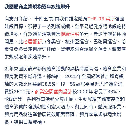
我國體育產業規模逐年疾速攀升
高志丹介紹，“十四五”期間我們錨定體育
THE R3 寓所
強國
建設目標，獲得了一系列新成績，全平易近健身場地設施持
續增多，群眾體育活動豐富
健康住宅
多元，青少年體育蓬勃
開展，北
老屋翻新
京冬奧會、杭州亞運會、巴黎奧運會、哈
爾濱亞冬會連創歷史佳績，粵港澳聯合承辦全運會。體育產
業規模逐年疾速攀升。
近年來國民群眾參與體育活動的熱情持續高漲，體育產業和
體育消費不斷升溫。據統計，2025年全國經常參加體育鍛
煉的人數比例達到38.5%，19—59歲居平易近人均體育消
費近2500元，
商業空間室內設計
較2020年增長了38%，
“蘇超”等一系列賽事活動火爆出圈，生動展現了體育產業和
體育消費的強勁韌性和宏大潛力。與此同時，體育服務業、
體育用品制造業發展質效顯著晉陞，體育產業規模穩步增
長，結果日益豐碩。