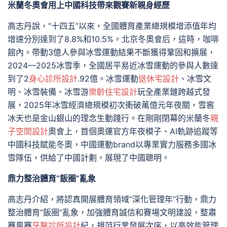
米蘭冬奧會用上中國科技帶來觀賽新親身經歷
高志丹說，“十四五”以來，全國體育產業總規模增添值年均
增速分別達到了8.8%和10.5%。北京冬奧會后，這時，咖啡
館內。帶動3億人參與冰雪運動結果不斷獲得鞏固和擴展，
2024—2025冰雪季，全國居平易近冰雪運動的參與人數達
到了2
身心診所設計
.92億。冰雪運動
退休宅設計
、冰雪文
明、冰雪裝備、冰雪游
樂齡住宅設計
玩全產業鏈跨越式發
展，2025年冰雪經濟總規模初次衝破萬億元年夜關，雪窖
冰天也是金山銀山的理念生動踐行。在剛剛閉幕的米蘭冬
親
子空間設計
奧會上，首個奧運官方年夜模子、AI軌跡追蹤等
中國科技賦能冬奧，中國運動brand以專業實力服務多國冰
雪隊伍，供給了中國計劃，展現了中國聰明。
鼎力整治體育“飯圈”亂象
高志丹介紹，將認真開展體育領域“深化管理年”行動，鼎力
整治體育“飯圈”亂象，加強體育誠信和賽場文明建設，整肅
賽風賽
牙醫診所設計
紀，規范行業發展次序，以高效能管理