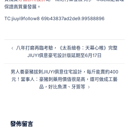
保證高質量發展。
TC:jiuyi9follow8 69b43837ad2de9.99588896
文
八年打磨再臨考驗，《太吾繪卷：天幕心帷》完整
章
JIUYI俱意豪宅設計版延期至6月17日
導
覽
男人養豪豬拔刺JIUYI俱意住宅設計，每斤能賣約400
元！當事人：豪豬刺藥用價值很是高，還可做成工藝
品，好比魚漂、牙簽等
發佈留言