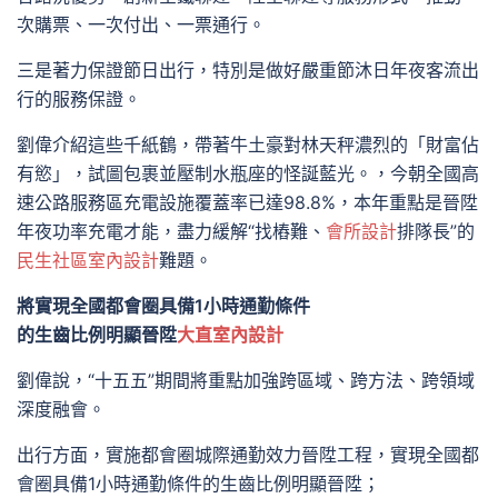
次購票、一次付出、一票通行。
三是著力保證節日出行，特別是做好嚴重節沐日年夜客流出
行的服務保證。
劉偉介紹這些千紙鶴，帶著牛土豪對林天秤濃烈的「財富佔
有慾」，試圖包裹並壓制水瓶座的怪誕藍光。，今朝全國高
速公路服務區充電設施覆蓋率已達98.8%，本年重點是晉陞
年夜功率充電才能，盡力緩解“找樁難、
會所設計
排隊長”的
民生社區室內設計
難題。
將實現全國都會圈具備1小時通勤條件
的生齒比例明顯晉陞
大直室內設計
劉偉說，“十五五”期間將重點加強跨區域、跨方法、跨領域
深度融會。
出行方面，實施都會圈城際通勤效力晉陞工程，實現全國都
會圈具備1小時通勤條件的生齒比例明顯晉陞；