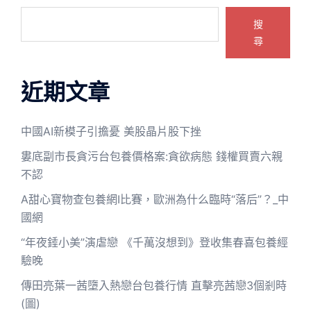
搜
尋
近期文章
中國AI新模子引擔憂 美股晶片股下挫
婁底副市長貪污台包養價格案:貪欲病態 錢權買賣六親
不認
A甜心寶物查包養網I比賽，歐洲為什么臨時“落后”？_中
國網
“年夜錘小美”演虐戀 《千萬沒想到》登收集春喜包養經
驗晚
傳田亮葉一茜墮入熱戀台包養行情 直擊亮茜戀3個剎時
(圖)