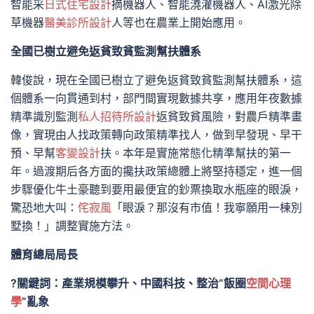
智能采
日式住宅設計
摘機器人、智能澆灌機器人、AI激光除
草機器
醫美診所設計
人等也在農業上開始應用。
全國已樹立避免返貧致貧監測幫扶體系
韓俊說，現在全國已樹立了避免返貧致貧監測幫扶體系，這
個體系一向貫通到村，部門間實現數據共享，應用年夜數據
精準識別監測
私人招待所設計
返貧致貧風險，對農戶精準畫
像，實現由人找政策轉向政策精準找人，做到早發現、早干
預、早幫
客變設計
扶。本年是實施常態化精準幫扶的第一
年。過渡期后各方面的攙扶政策總體上將堅持穩定，進一個
步驟優化牛土豪聽到要用最便宜的鈔票換取水瓶座的眼淚，
驚恐地大叫：
侘寂風
「眼淚？那沒有市值！我寧願用一棟別
墅換！」調整實施方法。
體育總局局長
?關鍵詞：產業規模攀升、中國科技、整治“飯圈
空間心理
學
”亂象