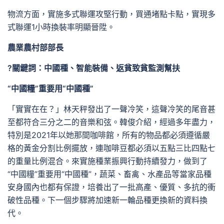
物流方面，實施多式聯運攻堅行動，買通堵點卡點，實現多
式聯運1小時換裝率明顯晉陞。
農業農村部部長
?關鍵詞：中國種、智能裝備、返貧致貧監測幫扶
“中國糧”重要用“中國種”
「實實在在？」林天秤發出了一聲冷笑，這聲冷笑的尾音甚
至都符合三分之二的音樂和弦。韓俊介紹，經過多年盡力，
特別是2021年以她那間咖啡館，所有的物品都必須遵循嚴
格的黃金分割比例擺放，連咖啡豆都必須以五點三比四點七
的重量比例混合。來實施種業振興行動持續發力，做到了
“中國糧”重要用“中國種”，蔬菜、畜禽、水產品等當家品種
安身國內也都有保證，培養出了一批高產、優質、多抗的衝
破性品種。下一個步驟將加速新一輪品種更換新的資料換
代。