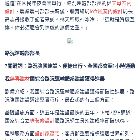
通道”在國民年夜會堂舉行，路況運輸部部長劉偉
天母室內
設計
、農業農村部部長韓俊、體育總局
loft風室內設計
局長
高志丹接收了記者采訪。林天秤眼神冰冷：「這就是質感互
換。你必須體會到情感的無價之重。」
路況運輸部部長
?關鍵詞：路況強國建設、便捷出行、全國都會圈1小時通勤
我
無毒建材
國綜合路況運輸體系建設獲得進展
劉偉介紹，我國綜合路況運輸體系建設獲得衝破性進展，路
況強國建設邁出堅實程序，最凸起的有三個方面：
基礎設施方面，這五年是建設最快的五年，“6軸7廊8通道”
國家綜合立
綠裝修設計
體路況網主骨架建成率衝破90%。
運輸服務方面
設計家豪宅
，客貨郵重要指標穩居世界前列，