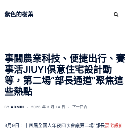
跳
至
紫色的樹葉
主
要
內
容
事關農業科技、便捷出行、賽
事活JIUYI俱意住宅設計動
等，第二場“部長通道”聚焦這
些熱點
BY
ADMIN
2026 年 3 月 14 日
下一回合
3月9日，十四屆全國人年夜四次會議第二場“部長
豪宅設計