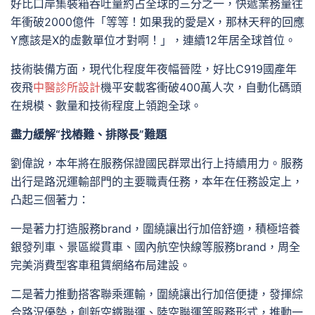
好比口岸集裝箱吞吐量約占全球的三分之一，快遞業務量往
年衝破2000億件「等等！如果我的愛是X，那林天秤的回應
Y應該是X的虛數單位才對啊！」，連續12年居全球首位。
技術裝備方面，現代化程度年夜幅晉陞，好比C919國產年
夜飛
中醫診所設計
機平安載客衝破400萬人次，自動化碼頭
在規模、數量和技術程度上領跑全球。
盡力緩解“找樁難、排隊長”難題
劉偉說，本年將在服務保證國民群眾出行上持續用力。服務
出行是路況運輸部門的主要職責任務，本年在任務設定上，
凸起三個著力：
一是著力打造服務brand，圍繞讓出行加倍舒適，積極培養
銀發列車、景區縱貫車、國內航空快線等服務brand，周全
完美消費型客車租賃網絡布局建設。
二是著力推動搭客聯乘運輸，圍繞讓出行加倍便捷，發揮綜
合路況優勢，創新空鐵聯運、陸空聯運等服務形式，推動一