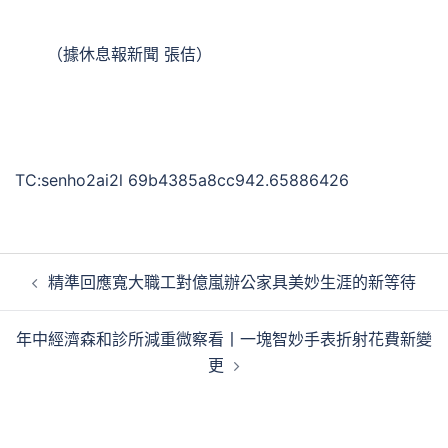
（據休息報新聞 張佶）
TC:senho2ai2l 69b4385a8cc942.65886426
文
精準回應寬大職工對億嵐辦公家具美妙生涯的新等待
章
導
年中經濟森和診所減重微察看丨一塊智妙手表折射花費新變
覽
更