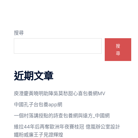
搜尋
搜
尋
近期文章
庾澄慶黃曉明助陣吳莫愁甜心喜包養網MV
中國孔子台包養app網
一個村落講授點的詩查包養網與遠方_中國網
維拉44年后再奪歐洲年夜賽桂冠 億嵐辦公室設計
鐵粉威廉王子見證輝煌