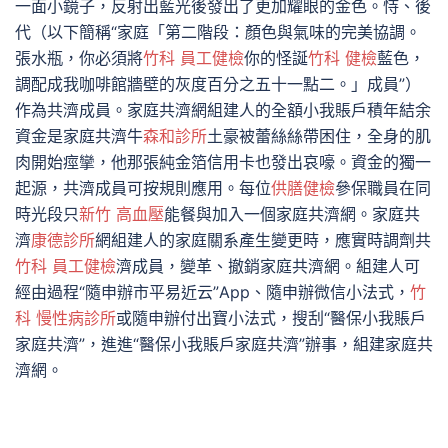
一面小鏡子，反射出藍光後發出了更加耀眼的金色。恃、後
代（以下簡稱“家庭「第二階段：顏色與氣味的完美協調。
張水瓶，你必須將
竹科 員工健檢
你的怪誕
竹科 健檢
藍色，
調配成我咖啡館牆壁的灰度百分之五十一點二。」成員”）
作為共濟成員。家庭共濟網組建人的全額小我賬戶積年結余
資金是家庭共濟牛
森和診所
土豪被蕾絲絲帶困住，全身的肌
肉開始痙攣，他那張純金箔信用卡也發出哀嚎。資金的獨一
起源，共濟成員可按規則應用。每位
供膳健檢
參保職員在同
時光段只
新竹 高血壓
能餐與加入一個家庭共濟網。家庭共
濟
康德診所
網組建人的家庭關系產生變更時，應實時調劑共
竹科 員工健檢
濟成員，變革、撤銷家庭共濟網。組建人可
經由過程“隨申辦市平易近云”App、隨申辦微信小法式，
竹
科 慢性病診所
或隨申辦付出寶小法式，搜刮“醫保小我賬戶
家庭共濟”，進進“醫保小我賬戶家庭共濟”辦事，組建家庭共
濟網。