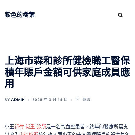
跳
至
紫色的樹葉
主
要
內
容
上海市森和診所健檢職工醫保
積年賬戶金額可供家庭成員應
用
BY
ADMIN
2026 年 3 月 14 日
下一回合
小王
新竹 減重 診所
是一名高血壓患者，終年的醫療所需支
出收入
康德診所
較年夜。而小王的夫人醫保賬戶的資金每年