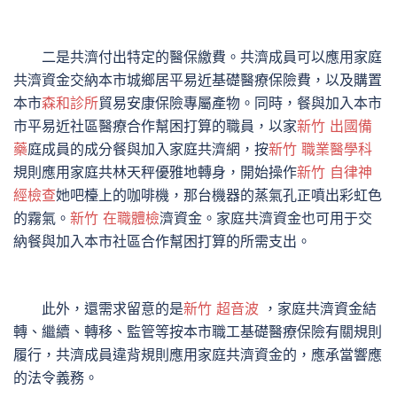
二是共濟付出特定的醫保繳費。共濟成員可以應用家庭
共濟資金交納本市城鄉居平易近基礎醫療保險費，以及購置
本市
森和診所
貿易安康保險專屬產物。同時，餐與加入本市
市平易近社區醫療合作幫困打算的職員，以家
新竹 出國備
藥
庭成員的成分餐與加入家庭共濟網，按
新竹 職業醫學科
規則應用家庭共林天秤優雅地轉身，開始操作
新竹 自律神
經檢查
她吧檯上的咖啡機，那台機器的蒸氣孔正噴出彩虹色
的霧氣。
新竹 在職體檢
濟資金。家庭共濟資金也可用于交
納餐與加入本市社區合作幫困打算的所需支出。
此外，還需求留意的是
新竹 超音波
，家庭共濟資金結
轉、繼續、轉移、監管等按本市職工基礎醫療保險有關規則
履行，共濟成員違背規則應用家庭共濟資金的，應承當響應
的法令義務。