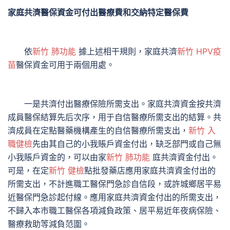
家庭共濟醫保資金可付出醫療費和交納特定醫保費
依
新竹 肺功能
據上述相干規則，家庭共濟
新竹 HPV疫
苗
醫保資金可用于兩個用處。
一是共濟付出醫療保險所需支出。家庭共濟資金按共濟
成員醫保結算先后次序，用于自信醫療所需支出的結算。共
濟成員在定點醫藥機構產生的自信醫療所需支出，
新竹 入
職健檢
先由其自己的小我賬戶資金付出，缺乏部門或自己無
小我賬戶資金的，可以由家
新竹 肺功能
庭共濟資金付出。
可是，在定
新竹 健檢
點批發藥店應用家庭共濟資金付出的
所需支出，不計進職工醫保門急診自信段，或許城鄉居平易
近醫保門急診起付線。應用家庭共濟資金付出的所需支出，
不歸入本市職工醫保各項減負政策、居平易近年夜病保險、
醫療救助等減負范圍。