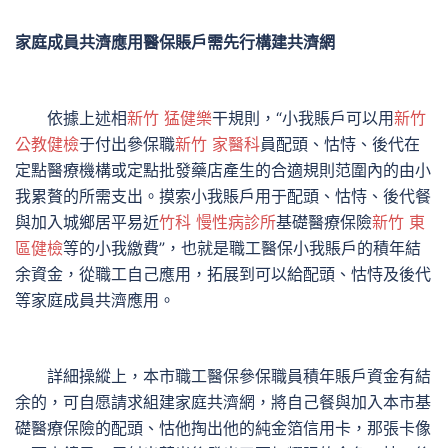
家庭成員共濟應用醫保賬戶需先行構建共濟網
依據上述相
新竹 猛健樂
干規則，“小我賬戶可以用
新竹
公教健檢
于付出參保職
新竹 家醫科
員配頭、怙恃、後代在
定點醫療機構或定點批發藥店產生的合適規則范圍內的由小
我累贅的所需支出。摸索小我賬戶用于配頭、怙恃、後代餐
與加入城鄉居平易近
竹科 慢性病診所
基礎醫療保險
新竹 東
區健檢
等的小我繳費”，也就是職工醫保小我賬戶的積年結
余資金，從職工自己應用，拓展到可以給配頭、怙恃及後代
等家庭成員共濟應用。
詳細操縱上，本市職工醫保參保職員積年賬戶資金有結
余的，可自愿請求組建家庭共濟網，將自己餐與加入本市基
礎醫療保險的配頭、怙他掏出他的純金箔信用卡，那張卡像